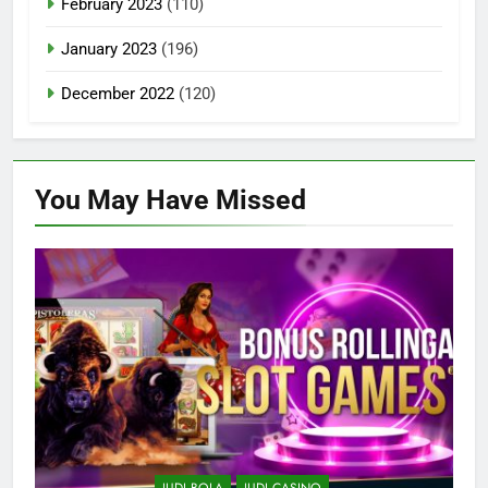
February 2023
(110)
January 2023
(196)
December 2022
(120)
You May Have
Missed
JUDI BOLA
JUDI CASINO