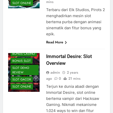
mins
SLOT ONLINE
Terbaru dari Elk Studios, Pirots 2
menghadirkan mesin slot
bertema purba dengan animasi
sinematik dan fitur bonus yang
epik.
Read More
BONUS CASINO
Immortal Desire: Slot
BONUS SLOT
Overview
SLOT DEMO
admin
2 years
REVIEW
ago
0
21 mins
SLOT GACOR
Terjun ke dunia abadi dengan
SLOT ONLINE
Immortal Desire, slot online
bertema vampir dari Hacksaw
Gaming. Nikmati mekanisme
1.024 ways to win dan fitur