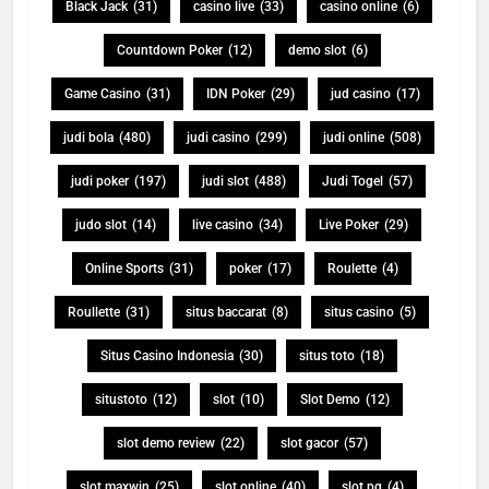
Black Jack
(31)
casino live
(33)
casino online
(6)
Countdown Poker
(12)
demo slot
(6)
Game Casino
(31)
IDN Poker
(29)
jud casino
(17)
judi bola
(480)
judi casino
(299)
judi online
(508)
judi poker
(197)
judi slot
(488)
Judi Togel
(57)
judo slot
(14)
live casino
(34)
Live Poker
(29)
Online Sports
(31)
poker
(17)
Roulette
(4)
Roullette
(31)
situs baccarat
(8)
situs casino
(5)
Situs Casino Indonesia
(30)
situs toto
(18)
situstoto
(12)
slot
(10)
Slot Demo
(12)
slot demo review
(22)
slot gacor
(57)
slot maxwin
(25)
slot online
(40)
slot pg
(4)