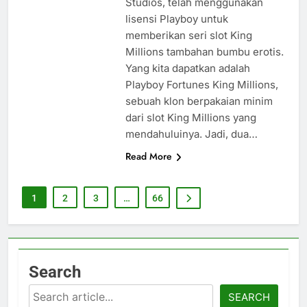
Studios, telah menggunakan
lisensi Playboy untuk
memberikan seri slot King
Millions tambahan bumbu erotis.
Yang kita dapatkan adalah
Playboy Fortunes King Millions,
sebuah klon berpakaian minim
dari slot King Millions yang
mendahuluinya. Jadi, dua…
Read More
1
2
3
…
66
Search
Search
SEARCH