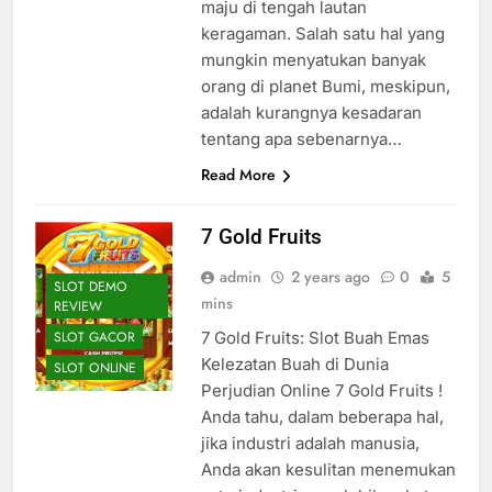
maju di tengah lautan
keragaman. Salah satu hal yang
mungkin menyatukan banyak
orang di planet Bumi, meskipun,
adalah kurangnya kesadaran
tentang apa sebenarnya…
Read More
7 Gold Fruits
admin
2 years ago
0
5
SLOT DEMO
mins
REVIEW
SLOT GACOR
7 Gold Fruits: Slot Buah Emas
Kelezatan Buah di Dunia
SLOT ONLINE
Perjudian Online 7 Gold Fruits !
Anda tahu, dalam beberapa hal,
jika industri adalah manusia,
Anda akan kesulitan menemukan