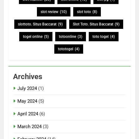
slot review
(10)
slot toto
(8)
slottoto. Situs Baccarat
(9)
Slot Toto. Situs Baccarat
(9)
togel online
(5)
totoonline
(3)
toto togel
(4)
tototogel
(4)
Archives
July 2024
(1)
May 2024
(5)
April 2024
(6)
March 2024
(3)