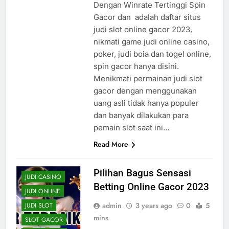
Dengan Winrate Tertinggi Spin
Gacor dan adalah daftar situs
judi slot online gacor 2023,
nikmati game judi online casino,
poker, judi boia dan togel online,
spin gacor hanya disini.
Menikmati permainan judi slot
gacor dengan menggunakan
uang asli tidak hanya populer
dan banyak dilakukan para
pemain slot saat ini…
Read More
Pilihan Bagus Sensasi
JUDI CASINO
Betting Online Gacor 2023
JUDI ONLINE
admin
3 years ago
0
5
JUDI SLOT
mins
SLOT GACOR