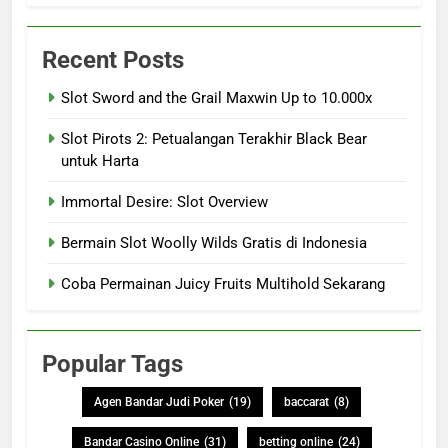
Recent Posts
Slot Sword and the Grail Maxwin Up to 10.000x
Slot Pirots 2: Petualangan Terakhir Black Bear
untuk Harta
Immortal Desire: Slot Overview
Bermain Slot Woolly Wilds Gratis di Indonesia
Coba Permainan Juicy Fruits Multihold Sekarang
Popular Tags
Agen Bandar Judi Poker
(19)
baccarat
(8)
Bandar Casino Online
(31)
betting online
(24)