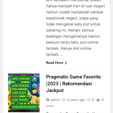
hanya menjadi tren di luar negeri
namun sudah menjamah sampai
kepelosok negeri, siapa yang
tidak mengenal kata slot untuk
sekarng ini. Hampir semua
kalangan mengenalnya namun
beleum tentu tahu slot online
terbaik. Hanya slot online
terbaik…
Read More
JUDI BOLA
JUDI CASINO
Pragmatic Game Favorite
JUDI ONLINE
|2023 | Rekomendasi
JUDI POKER
Jackpot
JUDI SLOT
admin
3 years ago
0
5
JUDI TOGEL
mins
UNCATEGORIZED