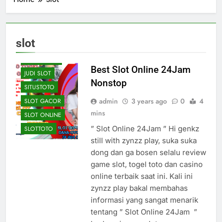
slot
JUDI ONLINE
Best Slot Online 24Jam
JUDI SLOT
Nonstop
SITUSTOTO
admin
3 years ago
0
4
SLOT GACOR
mins
SLOT ONLINE
” Slot Online 24Jam ” Hi genkz
SLOTTOTO
still with zynzz play, suka suka
dong dan ga bosen selalu review
game slot, togel toto dan casino
online terbaik saat ini. Kali ini
zynzz play bakal membahas
informasi yang sangat menarik
tentang ” Slot Online 24Jam ”