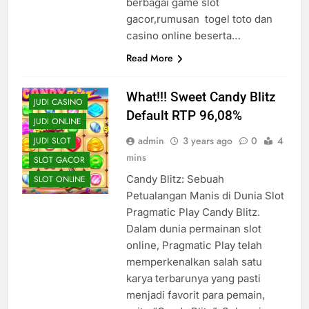
berbagai game slot
gacor,rumusan togel toto dan
casino online beserta…
Read More
What!!! Sweet Candy Blitz
JUDI CASINO
Default RTP 96,08%
JUDI ONLINE
admin
3 years ago
0
4
JUDI SLOT
mins
SLOT GACOR
Candy Blitz: Sebuah
SLOT ONLINE
Petualangan Manis di Dunia Slot
Pragmatic Play Candy Blitz.
Dalam dunia permainan slot
online, Pragmatic Play telah
memperkenalkan salah satu
karya terbarunya yang pasti
menjadi favorit para pemain,