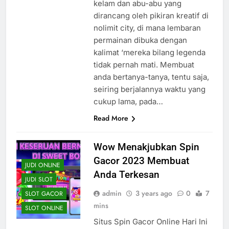
kelam dan abu-abu yang
dirancang oleh pikiran kreatif di
nolimit city, di mana lembaran
permainan dibuka dengan
kalimat ‘mereka bilang legenda
tidak pernah mati. Membuat
anda bertanya-tanya, tentu saja,
seiring berjalannya waktu yang
cukup lama, pada…
Read More
Wow Menakjubkan Spin
Gacor 2023 Membuat
JUDI ONLINE
Anda Terkesan
JUDI SLOT
admin
3 years ago
0
7
SLOT GACOR
mins
SLOT ONLINE
Situs Spin Gacor Online Hari Ini