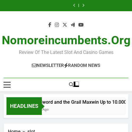
Immortal
Bermain
Skip
Woolly
and
2:
Slot
Woolly
and
2:
Desire:
Slot
Wilds
the
Petualangan
Overview
Wilds
the
Petualangan
Slot
Woolly
to
Gratis
Grail
Terakhir
Gratis
Grail
Terakhir
Overview
Wilds
content
di
Maxwin
Black
di
Maxwin
Black
Gratis
Indonesia
Up
Bear
Indonesia
Up
Bear
di
to
untuk
to
untuk
Indonesia
10.000x
Harta
10.000x
Harta
Nomoreincumbents.org
Review Of The Latest Slot And Casino Games
NEWSLETTER
RANDOM NEWS
Slot Sword and the Grail Maxwin Up to 10.000x
HEADLINES
2 Years Ago
Home
slot