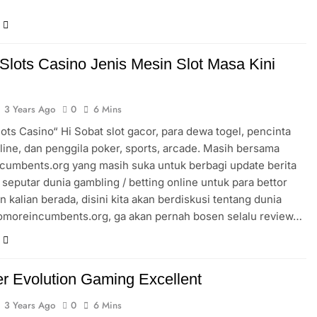
Slots Casino Jenis Mesin Slot Masa Kini
3 Years Ago
0
6 Mins
ots Casino“ Hi Sobat slot gacor, para dewa togel, pencinta
line, dan penggila poker, sports, arcade. Masih bersama
umbents.org yang masih suka untuk berbagi update berita
 seputar dunia gambling / betting online untuk para bettor
 kalian berada, disini kita akan berdiskusi tentang dunia
Nomoreincumbents.org, ga akan pernah bosen selalu review…
er Evolution Gaming Excellent
3 Years Ago
0
6 Mins