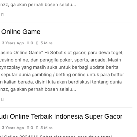
ynzz, ga akan pernah bosen selalu…
 Online Game
3 Years Ago
0
5 Mins
asino Online Game“ Hi Sobat slot gacor, para dewa togel,
casino online, dan penggila poker, sports, arcade. Masih
ynzzplay yang masih suka untuk berbagi update berita
 seputar dunia gambling / betting online untuk para bettor
 kalian berada, disini kita akan berdiskusi tentang dunia
ynzz, ga akan pernah bosen selalu…
Judi Online Terbaik Indonesia Super Gacor
3 Years Ago
0
5 Mins