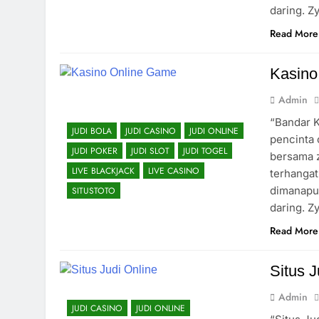
daring. Z
Read More
Kasino
Admin
“Bandar K
JUDI BOLA
JUDI CASINO
JUDI ONLINE
pencinta 
JUDI POKER
JUDI SLOT
JUDI TOGEL
bersama z
LIVE BLACKJACK
LIVE CASINO
terhangat
dimanapun
SITUSTOTO
daring. Z
Read More
Situs 
Admin
JUDI CASINO
JUDI ONLINE