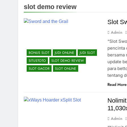
Legenda Tar
slot demo review
2 Years Ago
Playboy Fort
Slot S
2 Years Ago
Admin
“Slot Swo
pencinta 
BONUS SLOT
JUDI ONLINE
JUDI SLOT
bersama 
SITUSTOTO
SLOT DEMO REVIEW
update be
para bett
SLOT GACOR
SLOT ONLINE
tentang 
Read More
Nolimi
11,030
Admin