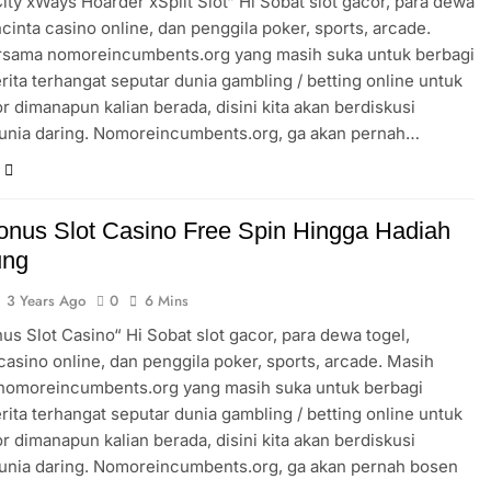
City xWays Hoarder xSplit Slot“ Hi Sobat slot gacor, para dewa
ncinta casino online, dan penggila poker, sports, arcade.
rsama nomoreincumbents.org yang masih suka untuk berbagi
rita terhangat seputar dunia gambling / betting online untuk
or dimanapun kalian berada, disini kita akan berdiskusi
dunia daring. Nomoreincumbents.org, ga akan pernah…
onus Slot Casino Free Spin Hingga Hadiah
ung
3 Years Ago
0
6 Mins
us Slot Casino“ Hi Sobat slot gacor, para dewa togel,
casino online, dan penggila poker, sports, arcade. Masih
nomoreincumbents.org yang masih suka untuk berbagi
rita terhangat seputar dunia gambling / betting online untuk
or dimanapun kalian berada, disini kita akan berdiskusi
unia daring. Nomoreincumbents.org, ga akan pernah bosen