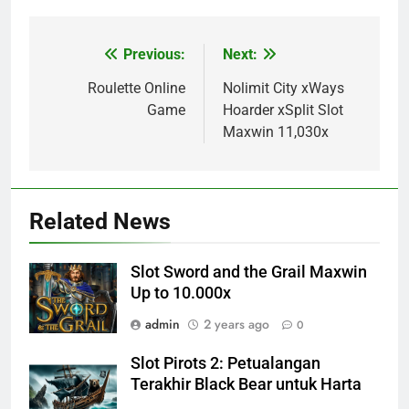
Previous:
Next:
Post
navigation
Roulette Online
Nolimit City xWays
Game
Hoarder xSplit Slot
Maxwin 11,030x
Related News
Slot Sword and the Grail Maxwin
Up to 10.000x
admin
2 years ago
0
Slot Pirots 2: Petualangan
Terakhir Black Bear untuk Harta