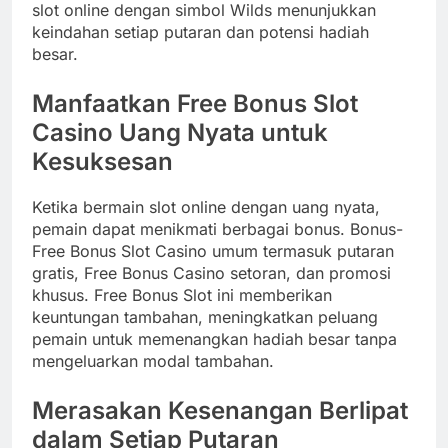
slot online dengan simbol Wilds menunjukkan
keindahan setiap putaran dan potensi hadiah
besar.
Manfaatkan Free Bonus Slot
Casino Uang Nyata untuk
Kesuksesan
Ketika bermain slot online dengan uang nyata,
pemain dapat menikmati berbagai bonus. Bonus-
Free Bonus Slot Casino umum termasuk putaran
gratis, Free Bonus Casino setoran, dan promosi
khusus. Free Bonus Slot ini memberikan
keuntungan tambahan, meningkatkan peluang
pemain untuk memenangkan hadiah besar tanpa
mengeluarkan modal tambahan.
Merasakan Kesenangan Berlipat
dalam Setiap Putaran