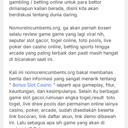
gambling / betting online untuk para bettor
dimanapun kalian berada, disini kita akan
berdiskusi tentang dunia daring.
Nomoreincumbents.org, ga akan pernah bosen
selalu review game game yang lagi viral nih,
seputar slot gacor, togel online, toto pools, live
poker dan casino online, betting sports hingga
arcade yang paling terbaik dan pasti masih hangat
di bicarakan saat ini.
Kali ini nomoreincumbents.org bakal membahas
berita dan informasi yang sangat menarik tentang
”
Bonus Slot Casino
” seperti apa gameplay, fitur,
keuntungan, dan kesimpulanya. Selain itu berbagai
game slot gacor,rumusan angka togel,result toto
togel, live draw pools dan permainan online lainya
casino, poker, arcade, sudah disediakan beserta
link bocoran, link daftar akun, link demo dibawah
ini. Lalu sebagus apa sih game yang akan di