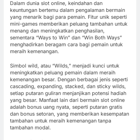
Dalam dunia slot online, keindahan dan
keuntungan bertemu dalam pengalaman bermain
yang menarik bagi para pemain. Fitur unik seperti
mini-games memberikan peluang tambahan untuk
menang dan meningkatkan penghasilan,
sementara “Ways to Win” dan “Win Both Ways”
menghadirkan beragam cara bagi pemain untuk
meraih kemenangan.
Simbol wild, atau “Wilds,” menjadi kunci untuk
meningkatkan peluang pemain dalam meraih
kemenangan besar. Dengan berbagai jenis seperti
cascading, expanding, stacked, dan sticky wilds,
setiap putaran guliran menjanjikan potensi hadiah
yang besar. Manfaat lain dari bermain slot online
adalah bonus uang nyata, seperti putaran gratis
dan bonus setoran, yang memberikan kesempatan
tambahan untuk meraih kemenangan tanpa
tambahan modal.