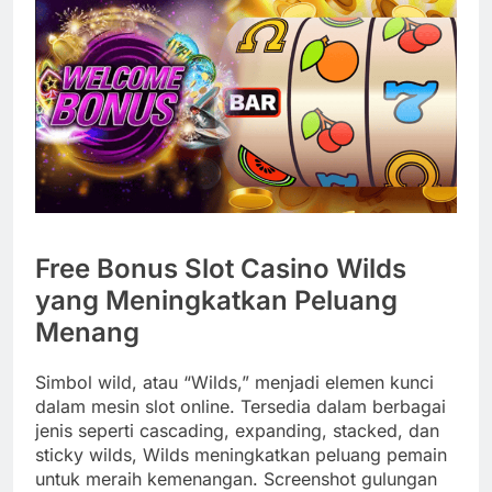
Free Bonus Slot Casino Wilds
yang Meningkatkan Peluang
Menang
Simbol wild, atau “Wilds,” menjadi elemen kunci
dalam mesin slot online. Tersedia dalam berbagai
jenis seperti cascading, expanding, stacked, dan
sticky wilds, Wilds meningkatkan peluang pemain
untuk meraih kemenangan. Screenshot gulungan