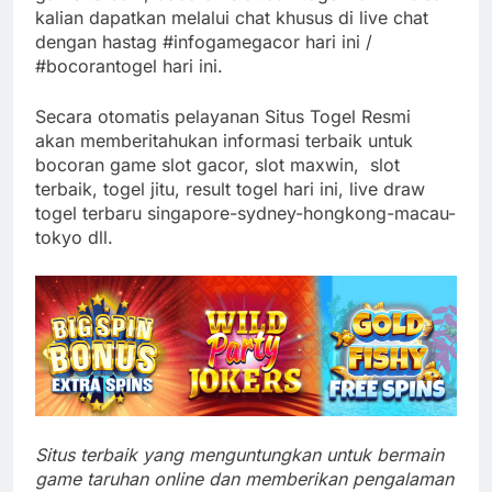
kalian dapatkan melalui chat khusus di live chat
dengan hastag #infogamegacor hari ini /
#bocorantogel hari ini.
Secara otomatis pelayanan Situs Togel Resmi
akan memberitahukan informasi terbaik untuk
bocoran game slot gacor, slot maxwin, slot
terbaik, togel jitu, result togel hari ini, live draw
togel terbaru singapore-sydney-hongkong-macau-
tokyo dll.
Situs terbaik yang menguntungkan untuk bermain
game taruhan online dan memberikan pengalaman