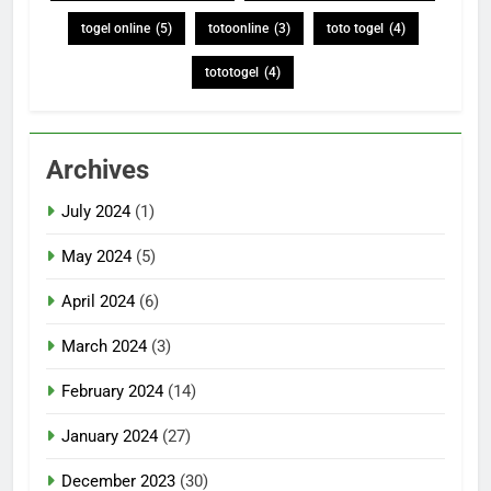
togel online
(5)
totoonline
(3)
toto togel
(4)
tototogel
(4)
Archives
July 2024
(1)
May 2024
(5)
April 2024
(6)
March 2024
(3)
February 2024
(14)
January 2024
(27)
December 2023
(30)