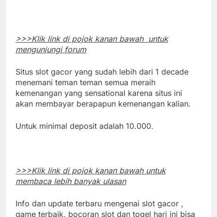
>>>Klik link di pojok kanan bawah untuk
mengunjungi forum
Situs slot gacor yang sudah lebih dari 1 decade
menemani teman teman semua meraih
kemenangan yang sensational karena situs ini
akan membayar berapapun kemenangan kalian.
Untuk minimal deposit adalah 10.000.
>>>Klik link di pojok kanan bawah untuk
membaca lebih banyak ulasan
Info dan update terbaru mengenai slot gacor ,
game terbaik, bocoran slot dan togel hari ini bisa