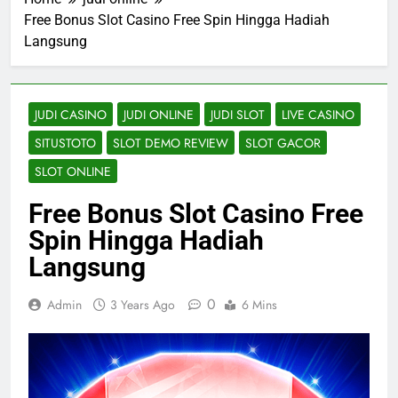
Free Bonus Slot Casino Free Spin Hingga Hadiah
Langsung
JUDI CASINO
JUDI ONLINE
JUDI SLOT
LIVE CASINO
SITUSTOTO
SLOT DEMO REVIEW
SLOT GACOR
SLOT ONLINE
Free Bonus Slot Casino Free
Spin Hingga Hadiah
Langsung
0
Admin
3 Years Ago
6 Mins