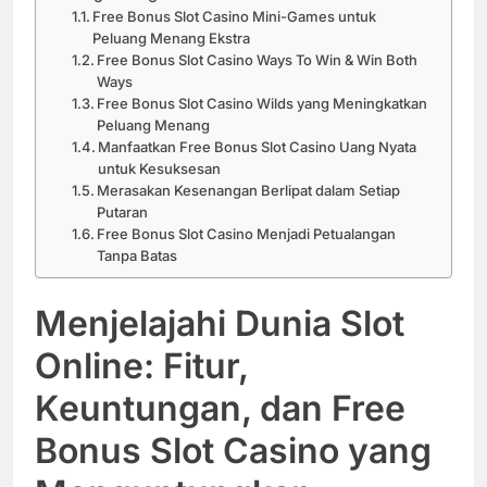
Free Bonus Slot Casino Mini-Games untuk
Peluang Menang Ekstra
Free Bonus Slot Casino Ways To Win & Win Both
Ways
Free Bonus Slot Casino Wilds yang Meningkatkan
Peluang Menang
Manfaatkan Free Bonus Slot Casino Uang Nyata
untuk Kesuksesan
Merasakan Kesenangan Berlipat dalam Setiap
Putaran
Free Bonus Slot Casino Menjadi Petualangan
Tanpa Batas
Menjelajahi Dunia Slot
Online: Fitur,
Keuntungan, dan Free
Bonus Slot Casino yang