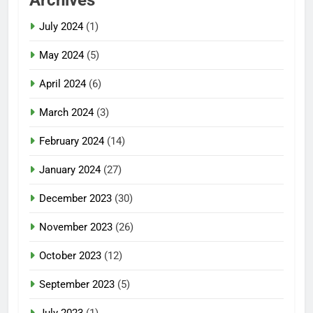
Archives
July 2024
(1)
May 2024
(5)
April 2024
(6)
March 2024
(3)
February 2024
(14)
January 2024
(27)
December 2023
(30)
November 2023
(26)
October 2023
(12)
September 2023
(5)