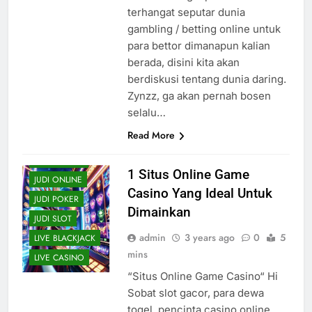
terhangat seputar dunia
gambling / betting online untuk
para bettor dimanapun kalian
berada, disini kita akan
berdiskusi tentang dunia daring.
Zynzz, ga akan pernah bosen
selalu…
Read More
JUDI BOLA
JUDI CASINO
1 Situs Online Game
JUDI ONLINE
Casino Yang Ideal Untuk
JUDI POKER
Dimainkan
JUDI SLOT
admin
3 years ago
0
5
LIVE BLACKJACK
mins
LIVE CASINO
“Situs Online Game Casino“ Hi
Sobat slot gacor, para dewa
togel, pencinta casino online,