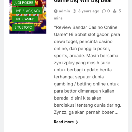
Game Big Win Big Deal
JUDI POKER
admin
3 years ago
0
5
LIVE BLACKJACK
mins
LIVE CASINO
“Review Bandar Casino Online
SITUSTOTO
Game“ Hi Sobat slot gacor, para
dewa togel, pencinta casino
online, dan penggila poker,
sports, arcade. Masih bersama
zynzzplay yang masih suka
untuk berbagi update berita
terhangat seputar dunia
gambling / betting online untuk
para bettor dimanapun kalian
berada, disini kita akan
berdiskusi tentang dunia daring.
Zynzz, ga akan pernah bosen…
Read More