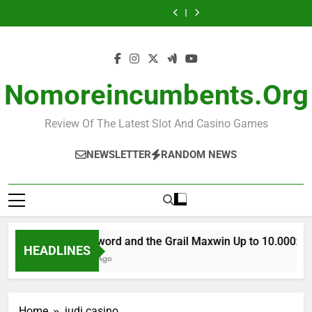
Skip
Woolly
and
2:
Slot
Woolly
and
2:
Desire:
Slot
Wilds
the
Petualangan
Overview
Wilds
the
Petualangan
Slot
Woolly
to
Gratis
Grail
Terakhir
Gratis
Grail
Terakhir
Overview
Wilds
content
di
Maxwin
Black
di
Maxwin
Black
Gratis
Indonesia
Up
Bear
Indonesia
Up
Bear
di
to
untuk
to
untuk
Indonesia
10.000x
Harta
10.000x
Harta
Nomoreincumbents.org
Review Of The Latest Slot And Casino Games
NEWSLETTER
RANDOM NEWS
Slot Sword and the Grail Maxwin Up to 10.000x
HEADLINES
2 Years Ago
Home
judi casino