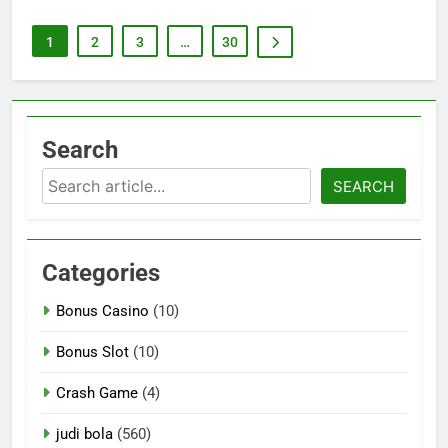
1
2
3
…
30
Search
Search
SEARCH
Categories
Bonus Casino
(10)
Bonus Slot
(10)
Crash Game
(4)
judi bola
(560)