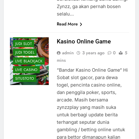
Zynzz, ga akan pernah bosen
JUDI BOLA
selalu…
JUDI CASINO
Read More
JUDI ONLINE
JUDI POKER
Kasino Online Game
JUDI SLOT
JUDI TOGEL
admin
3 years ago
0
5
mins
LIVE BLACKJACK
LIVE CASINO
“Bandar Kasino Online Game“ Hi
Sobat slot gacor, para dewa
SITUSTOTO
togel, pencinta casino online,
dan penggila poker, sports,
arcade. Masih bersama
zynzzplay yang masih suka
untuk berbagi update berita
terhangat seputar dunia
gambling / betting online untuk
para bettor dimanapun kalian