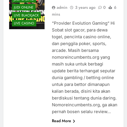
admin
3 years ago
0
6
JUDI ONLINE
mins
LIVE BLACKJACK
“Provider Evolution Gaming“ Hi
LIVE CASINO
Sobat slot gacor, para dewa
togel, pencinta casino online,
dan penggila poker, sports,
arcade. Masih bersama
nomoreincumbents.org yang
masih suka untuk berbagi
update berita terhangat seputar
dunia gambling / betting online
untuk para bettor dimanapun
kalian berada, disini kita akan
berdiskusi tentang dunia daring.
Nomoreincumbents.org, ga akan
pernah bosen selalu review…
Read More