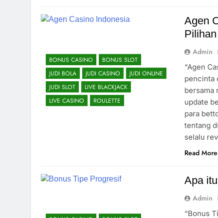
Agen C
Piliha
Admin
BONUS CASINO
BONUS SLOT
“Agen Cas
JUDI BOLA
JUDI CASINO
JUDI ONLINE
pencinta 
JUDI SLOT
LIVE BLACKJACK
bersama 
LIVE CASINO
ROULETTE
update be
para bett
tentang d
selalu re
Read More
Apa itu
Admin
“Bonus Ti