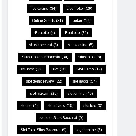
live casino
(34)
Live Poker
(29)
Online Sports
(31)
poker
(17)
Roulette
(4)
Roullette
(31)
situs baccarat
(8)
situs casino
(5)
Situs Casino Indonesia
(30)
situs toto
(18)
situstoto
(12)
slot
(10)
Slot Demo
(12)
slot demo review
(22)
slot gacor
(57)
slot maxwin
(25)
slot online
(40)
slot pg
(4)
slot review
(10)
slot toto
(8)
slottoto. Situs Baccarat
(9)
Slot Toto. Situs Baccarat
(9)
togel online
(5)