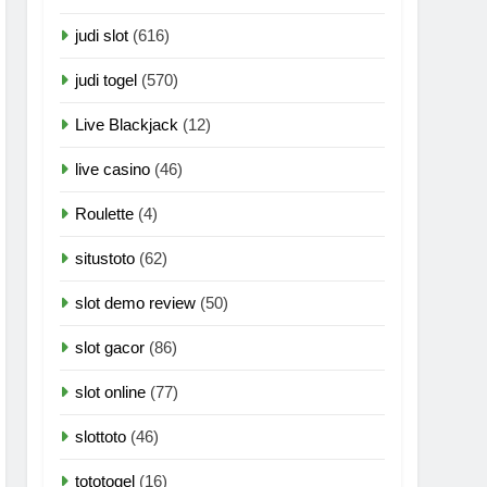
judi slot
(616)
judi togel
(570)
Live Blackjack
(12)
live casino
(46)
Roulette
(4)
situstoto
(62)
slot demo review
(50)
slot gacor
(86)
slot online
(77)
slottoto
(46)
tototogel
(16)