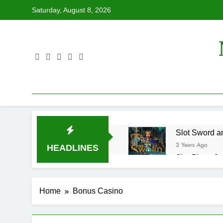
Skip
Saturday, August 8, 2026
to
content
Slot Sword a
2 Years Ago
HEADLINES
Slot Pirots 2
2 Years Ago
Bermain Slot 
Home
Bonus Casino
2 Years Ago
Fishin’ Frenz
2 Years Ago