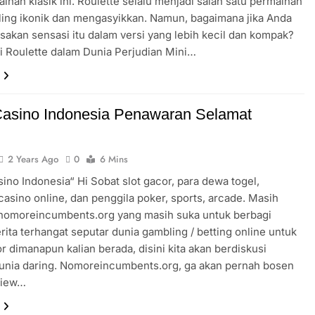
ainan klasik ini. Roulette selalu menjadi salah satu permainan
ling ikonik dan mengasyikkan. Namun, bagaimana jika Anda
sakan sensasi itu dalam versi yang lebih kecil dan kompak?
i Roulette dalam Dunia Perjudian Mini…
asino Indonesia Penawaran Selamat
g
2 Years Ago
0
6 Mins
ino Indonesia“ Hi Sobat slot gacor, para dewa togel,
casino online, dan penggila poker, sports, arcade. Masih
nomoreincumbents.org yang masih suka untuk berbagi
rita terhangat seputar dunia gambling / betting online untuk
or dimanapun kalian berada, disini kita akan berdiskusi
unia daring. Nomoreincumbents.org, ga akan pernah bosen
view…