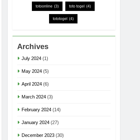
totoonline
(3)
toto togel
(4)
tototogel
(4)
Archives
July 2024
(1)
May 2024
(5)
April 2024
(6)
March 2024
(3)
February 2024
(14)
January 2024
(27)
December 2023
(30)