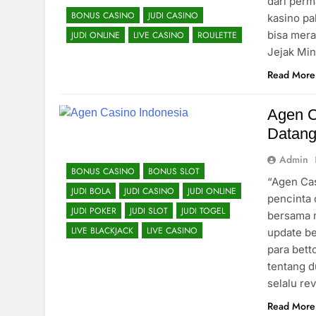
dari perm
BONUS CASINO
JUDI CASINO
kasino pa
bisa mera
JUDI ONLINE
LIVE CASINO
ROULETTE
Jejak Min
Read More
Agen C
Datan
Admin
BONUS CASINO
BONUS SLOT
“Agen Cas
JUDI BOLA
JUDI CASINO
JUDI ONLINE
pencinta 
JUDI POKER
JUDI SLOT
JUDI TOGEL
bersama 
LIVE BLACKJACK
LIVE CASINO
update be
para bett
tentang d
selalu re
Read More