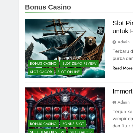
Legenda Tar
Bonus Casino
2 Years Ago
Playboy Fort
Slot Pi
2 Years Ago
untuk 
Admin
Terbaru d
purba den
BONUS CASINO
SLOT DEMO REVIEW
Read More
SLOT GACOR
SLOT ONLINE
Immort
Admin
Terjun ke
vampir da
BONUS CASINO
BONUS SLOT
dan fitur
SLOT DEMO REVIEW
SLOT GACOR