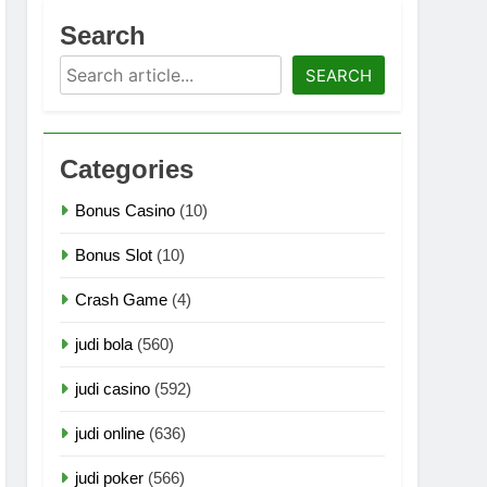
Gold Fruits
Search
ears Ago
Search
SEARCH
Categories
Bonus Casino
(10)
Bonus Slot
(10)
Crash Game
(4)
judi bola
(560)
judi casino
(592)
judi online
(636)
judi poker
(566)