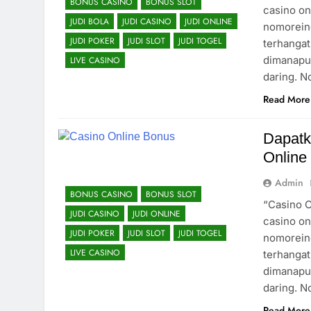
BONUS CASINO
BONUS SLOT
casino on
JUDI BOLA
JUDI CASINO
JUDI ONLINE
nomoreinc
JUDI POKER
JUDI SLOT
JUDI TOGEL
terhangat
dimanapun
LIVE CASINO
daring. 
Read More
Dapatk
Online
Admin
BONUS CASINO
BONUS SLOT
“Casino O
JUDI CASINO
JUDI ONLINE
casino on
JUDI POKER
JUDI SLOT
JUDI TOGEL
nomoreinc
LIVE CASINO
terhangat
dimanapun
daring. 
Read More