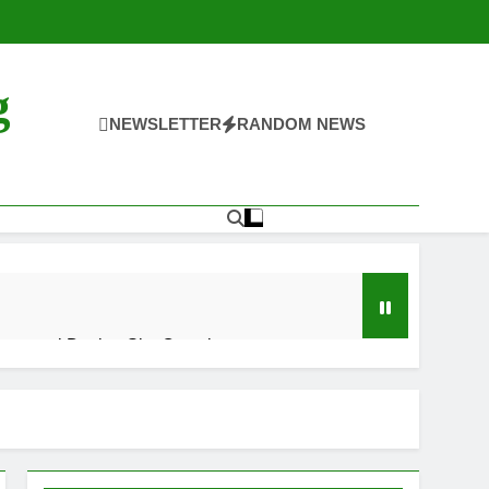
g
NEWSLETTER
RANDOM NEWS
Immortal Desire: Slot Overview
2 Years Ago
an Juicy Fruits Multihold Sekarang