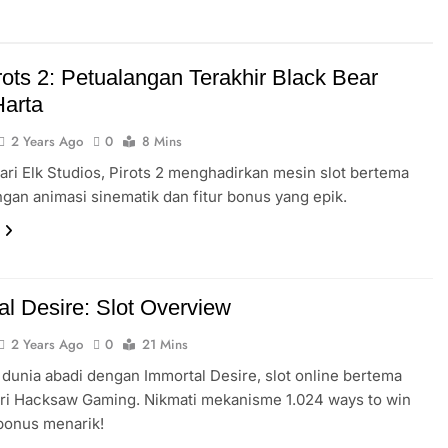
asque Game Dengan Maxwin 20.000x Lipat
7 
2 Y
unes King Millions Bermain Cinta?
rots 2: Petualangan Terakhir Black Bear
Harta
2 Years Ago
0
8 Mins
ari Elk Studios, Pirots 2 menghadirkan mesin slot bertema
gan animasi sinematik dan fitur bonus yang epik.
al Desire: Slot Overview
2 Years Ago
0
21 Mins
 dunia abadi dengan Immortal Desire, slot online bertema
ri Hacksaw Gaming. Nikmati mekanisme 1.024 ways to win
 bonus menarik!