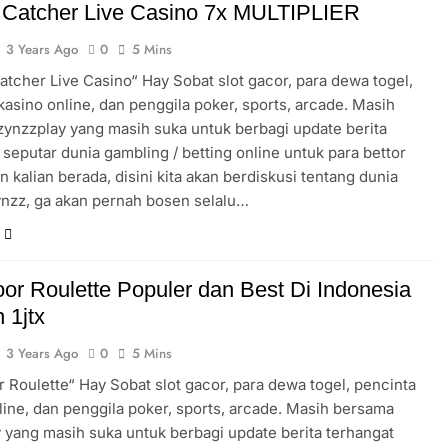
Catcher Live Casino 7x MULTIPLIER
3 Years Ago
0
5 Mins
tcher Live Casino“ Hay Sobat slot gacor, para dewa togel,
kasino online, dan penggila poker, sports, arcade. Masih
ynzzplay yang masih suka untuk berbagi update berita
 seputar dunia gambling / betting online untuk para bettor
 kalian berada, disini kita akan berdiskusi tentang dunia
ynzz, ga akan pernah bosen selalu…
or Roulette Populer dan Best Di Indonesia
 1jtx
3 Years Ago
0
5 Mins
 Roulette“ Hay Sobat slot gacor, para dewa togel, pencinta
line, dan penggila poker, sports, arcade. Masih bersama
 yang masih suka untuk berbagi update berita terhangat