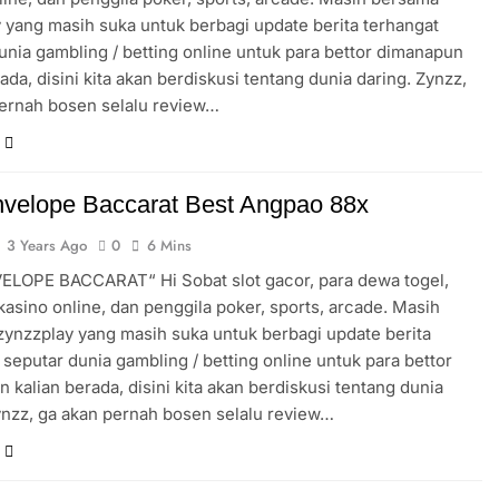
 yang masih suka untuk berbagi update berita terhangat
unia gambling / betting online untuk para bettor dimanapun
rada, disini kita akan berdiskusi tentang dunia daring. Zynzz,
ernah bosen selalu review…
velope Baccarat Best Angpao 88x
3 Years Ago
0
6 Mins
ELOPE BACCARAT“ Hi Sobat slot gacor, para dewa togel,
kasino online, dan penggila poker, sports, arcade. Masih
ynzzplay yang masih suka untuk berbagi update berita
 seputar dunia gambling / betting online untuk para bettor
 kalian berada, disini kita akan berdiskusi tentang dunia
ynzz, ga akan pernah bosen selalu review…