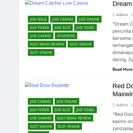
Dream 
Admin
JUDI BOLA
JUDI CASINO
JUDI ONLINE
“Dream Ca
JUDI POKER
JUDI SLOT
JUDI TOGEL
pencinta 
LIVE CASINO
SITUSTOTO
bersama z
SLOT DEMO REVIEW
SLOT GACOR
terhangat
dimanapun
SLOT ONLINE
daring. Z
Read More
Red Do
Maxwin
JUDI CASINO
JUDI ONLINE
Admin
JUDI POKER
JUDI SLOT
JUDI TOGEL
“Red Door
LIVE CASINO
SLOT DEMO REVIEW
kasino on
SLOT GACOR
SLOT ONLINE
zynzzplay