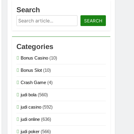
Gold Fruits
Search
ears Ago
Search
SEARCH
Categories
Bonus Casino
(10)
Bonus Slot
(10)
Crash Game
(4)
judi bola
(560)
judi casino
(592)
judi online
(636)
judi poker
(566)