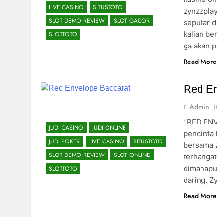
LIVE CASINO
SITUSTOTO
zynzzplay
SLOT DEMO REVIEW
SLOT GACOR
seputar d
kalian be
SLOTTOTO
ga akan p
Read More
Red En
Admin
“RED ENV
JUDI CASINO
JUDI ONLINE
pencinta 
JUDI POKER
LIVE CASINO
SITUSTOTO
bersama z
SLOT DEMO REVIEW
SLOT ONLINE
terhangat
dimanapun
SLOTTOTO
daring. Z
Read More