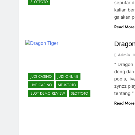
SLOTTOTO
seputar d
kalian be
ga akan p
Read More
Dragon
Admin
” Dragon T
dong dan 
JUDI CASINO
JUDI ONLINE
pools, liv
LIVE CASINO
SITUSTOTO
zynzz pla
tentang ”
SLOT DEMO REVIEW
SLOTTOTO
Read More