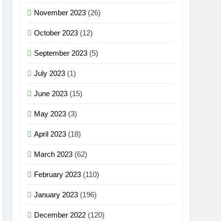
November 2023
(26)
October 2023
(12)
September 2023
(5)
July 2023
(1)
June 2023
(15)
May 2023
(3)
April 2023
(18)
March 2023
(62)
February 2023
(110)
January 2023
(196)
December 2022
(120)