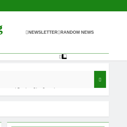
g
NEWSLETTER
RANDOM NEWS
Immortal Desire: Slot Overview
2 Years Ago
an Juicy Fruits Multihold Sekarang