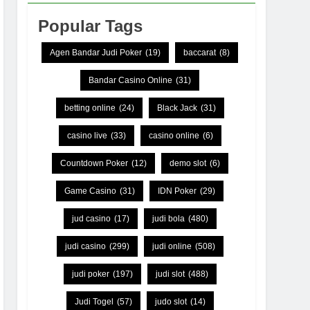
Popular Tags
Agen Bandar Judi Poker
(19)
baccarat
(8)
Bandar Casino Online
(31)
betting online
(24)
Black Jack
(31)
casino live
(33)
casino online
(6)
Countdown Poker
(12)
demo slot
(6)
Game Casino
(31)
IDN Poker
(29)
jud casino
(17)
judi bola
(480)
judi casino
(299)
judi online
(508)
judi poker
(197)
judi slot
(488)
Judi Togel
(57)
judo slot
(14)