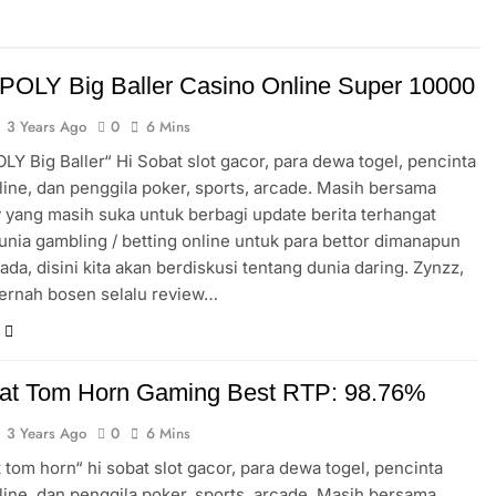
asque Game Dengan Maxwin 20.000x Lipat
7 
2 Y
unes King Millions Bermain Cinta?
LY Big Baller Casino Online Super 10000
3 Years Ago
0
6 Mins
 Big Baller“ Hi Sobat slot gacor, para dewa togel, pencinta
line, dan penggila poker, sports, arcade. Masih bersama
 yang masih suka untuk berbagi update berita terhangat
unia gambling / betting online untuk para bettor dimanapun
rada, disini kita akan berdiskusi tentang dunia daring. Zynzz,
ernah bosen selalu review…
at Tom Horn Gaming Best RTP: 98.76%
3 Years Ago
0
6 Mins
 tom horn“ hi sobat slot gacor, para dewa togel, pencinta
line, dan penggila poker, sports, arcade. Masih bersama