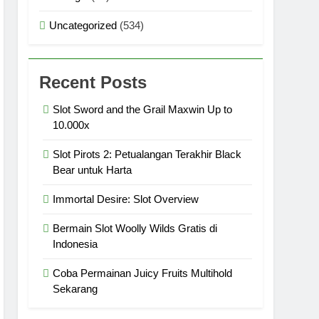
Uncategorized
(534)
Recent Posts
Slot Sword and the Grail Maxwin Up to
10.000x
Slot Pirots 2: Petualangan Terakhir Black
Bear untuk Harta
Immortal Desire: Slot Overview
Bermain Slot Woolly Wilds Gratis di
Indonesia
Coba Permainan Juicy Fruits Multihold
Sekarang