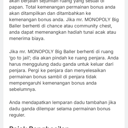
akan berjalan sejumlah ruang yang sesuai di
papan. Total kemenangan permainan bonus anda
akan ditampilkan dan ditambahkan ke
kemenangan bonus anda. Jika mr. MONOPOLY Big
Baller berhenti di chance atau community chest,
anda dapat memenangkan hadiah tunai acak atau
menerima biaya.
Jika mr. MONOPOLY Big Baller berhenti di ruang
‘go to jail’; dia akan pindah ke ruang penjara. Anda
harus menggulung dadu ganda untuk keluar dari
penjara. Pergi ke penjara dan menyelesaikan
permainan bonus sambil di penjara tidak
mempengaruhi kemenangan bonus anda
sebelumnya.
Anda mendapatkan lemparan dadu tambahan jika
dadu ganda dilempar selama permainan bonus
reguler.