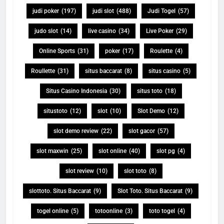
judi poker
(197)
judi slot
(488)
Judi Togel
(57)
judo slot
(14)
live casino
(34)
Live Poker
(29)
Online Sports
(31)
poker
(17)
Roulette
(4)
Roullette
(31)
situs baccarat
(8)
situs casino
(5)
Situs Casino Indonesia
(30)
situs toto
(18)
situstoto
(12)
slot
(10)
Slot Demo
(12)
slot demo review
(22)
slot gacor
(57)
slot maxwin
(25)
slot online
(40)
slot pg
(4)
slot review
(10)
slot toto
(8)
slottoto. Situs Baccarat
(9)
Slot Toto. Situs Baccarat
(9)
togel online
(5)
totoonline
(3)
toto togel
(4)