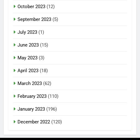
October 2023
(12)
September 2023
(5)
July 2023
(1)
June 2023
(15)
May 2023
(3)
April 2023
(18)
March 2023
(62)
February 2023
(110)
January 2023
(196)
December 2022
(120)