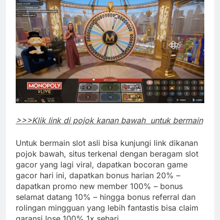
>>>Klik link di pojok kanan bawah untuk bermain
Untuk bermain slot asli bisa kunjungi link dikanan
pojok bawah, situs terkenal dengan beragam slot
gacor yang lagi viral, dapatkan bocoran game
gacor hari ini, dapatkan bonus harian 20% –
dapatkan promo new member 100% – bonus
selamat datang 10% – hingga bonus referral dan
rolingan mingguan yang lebih fantastis bisa claim
garansi lose 100% 1x sehari.