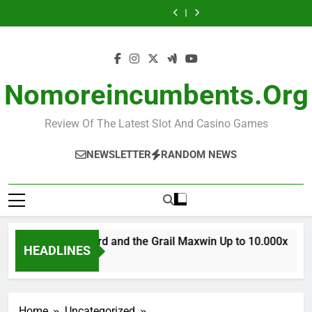
Bermain Slot
Slot Sword and
Skip
Indonesia
Terakhir Black
Woolly Wilds
the Grail Maxwin
Slot Pirots 2:
Immortal Desire:
Bear untuk Harta
Gratis di
Up to 10.000x
to
Petualangan
Slot Overview
Bermain Slot
Indonesia
Terakhir Black
Woolly Wilds
content
Bear untuk Harta
Gratis di
Indonesia
Nomoreincumbents.org
Review Of The Latest Slot And Casino Games
NEWSLETTER
RANDOM NEWS
Slot Sword and the Grail Maxwin Up to 10.000x
HEADLINES
2 Years Ago
Home
Uncategorized