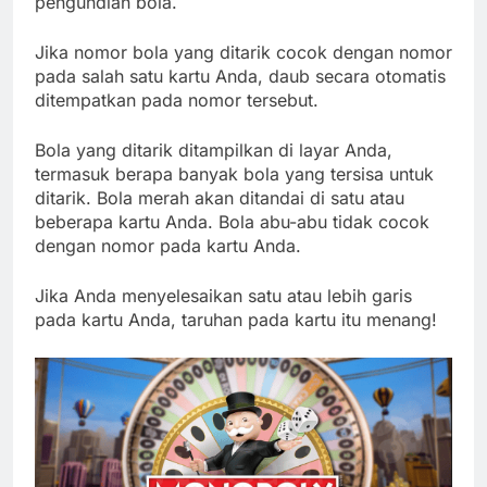
pengundian bola.
Jika nomor bola yang ditarik cocok dengan nomor
pada salah satu kartu Anda, daub secara otomatis
ditempatkan pada nomor tersebut.
Bola yang ditarik ditampilkan di layar Anda,
termasuk berapa banyak bola yang tersisa untuk
ditarik. Bola merah akan ditandai di satu atau
beberapa kartu Anda. Bola abu-abu tidak cocok
dengan nomor pada kartu Anda.
Jika Anda menyelesaikan satu atau lebih garis
pada kartu Anda, taruhan pada kartu itu menang!