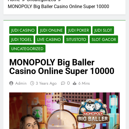
MONOPOLY Big Baller Casino Online Super 10000
JUDI CASINO
JUDI ONLINE
JUDI POKER
JUDI SLOT
JUDI TOGEL
LIVE CASINO
SITUSTOTO
SLOT GACOR
UNCATEGORIZED
MONOPOLY Big Baller
Casino Online Super 10000
0
Admin
3 Years Ago
6 Mins