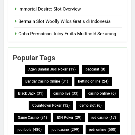
Immortal Desire: Slot Overview
Bermain Slot Woolly Wilds Gratis di Indonesia
Coba Permainan Juicy Fruits Multihold Sekarang
Popular Tags
Agen Bandar Judi Poker
(19)
baccarat
(8)
Bandar Casino Online
(31)
betting online
(24)
Black Jack
(31)
casino live
(33)
casino online
(6)
Countdown Poker
(12)
demo slot
(6)
Game Casino
(31)
IDN Poker
(29)
jud casino
(17)
judi bola
(480)
judi casino
(299)
judi online
(508)