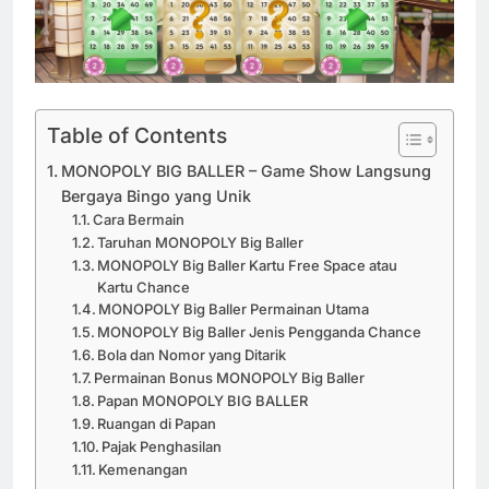
Table of Contents
MONOPOLY BIG BALLER – Game Show Langsung
Bergaya Bingo yang Unik
Cara Bermain
Taruhan MONOPOLY Big Baller
MONOPOLY Big Baller Kartu Free Space atau
Kartu Chance
MONOPOLY Big Baller Permainan Utama
MONOPOLY Big Baller Jenis Pengganda Chance
Bola dan Nomor yang Ditarik
Permainan Bonus MONOPOLY Big Baller
Papan MONOPOLY BIG BALLER
Ruangan di Papan
Pajak Penghasilan
Kemenangan