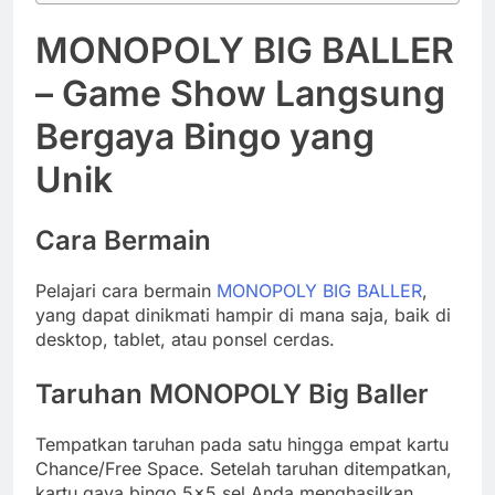
MONOPOLY BIG BALLER
– Game Show Langsung
Bergaya Bingo yang
Unik
Cara Bermain
Pelajari cara bermain
MONOPOLY BIG BALLER
,
yang dapat dinikmati hampir di mana saja, baik di
desktop, tablet, atau ponsel cerdas.
Taruhan MONOPOLY Big Baller
Tempatkan taruhan pada satu hingga empat kartu
Chance/Free Space. Setelah taruhan ditempatkan,
kartu gaya bingo 5×5 sel Anda menghasilkan