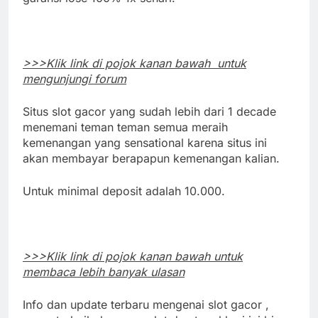
>>>Klik link di pojok kanan bawah untuk
mengunjungi forum
Situs slot gacor yang sudah lebih dari 1 decade
menemani teman teman semua meraih
kemenangan yang sensational karena situs ini
akan membayar berapapun kemenangan kalian.
Untuk minimal deposit adalah 10.000.
>>>Klik link di pojok kanan bawah untuk
membaca lebih banyak ulasan
Info dan update terbaru mengenai slot gacor ,