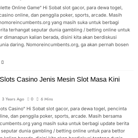
lette Online Game“ Hi Sobat slot gacor, para dewa togel,
casino online, dan penggila poker, sports, arcade. Masih
nomoreincumbents.org yang masih suka untuk berbagi
rita terhangat seputar dunia gambling / betting online untuk
or dimanapun kalian berada, disini kita akan berdiskusi
unia daring. Nomoreincumbents.org, ga akan pernah bosen
Slots Casino Jenis Mesin Slot Masa Kini
3 Years Ago
0
6 Mins
ots Casino“ Hi Sobat slot gacor, para dewa togel, pencinta
line, dan penggila poker, sports, arcade. Masih bersama
umbents.org yang masih suka untuk berbagi update berita
 seputar dunia gambling / betting online untuk para bettor