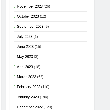
November 2023
(26)
October 2023
(12)
September 2023
(5)
July 2023
(1)
June 2023
(15)
May 2023
(3)
April 2023
(18)
March 2023
(62)
February 2023
(110)
January 2023
(196)
December 2022
(120)