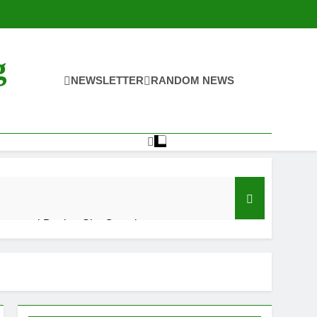
g
NEWSLETTER
RANDOM NEWS
Immortal Desire: Slot Overview
2 Years Ago
an Juicy Fruits Multihold Sekarang