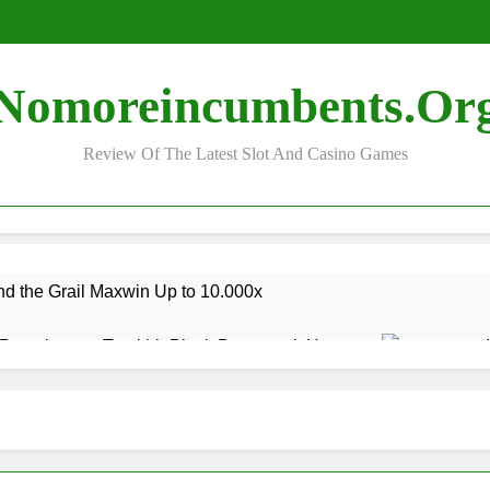
Nomoreincumbents.or
Review Of The Latest Slot And Casino Games
nd the Grail Maxwin Up to 10.000x
: Petualangan Terakhir Black Bear untuk Harta
Woolly Wilds Gratis di Indonesia
Coba Permain
2 Years Ago
y Christmas: Slot Online Liburan
2 Wild 2 Die
2 Years Ago