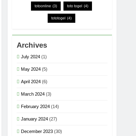
totoonline
(3)
toto togel
(4)
tototogel
(4)
Archives
July 2024
(1)
May 2024
(5)
April 2024
(6)
March 2024
(3)
February 2024
(14)
January 2024
(27)
December 2023
(30)