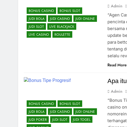
Admin
BONUS CASINO
BONUS SLOT
“Agen Cas
JUDI BOLA
JUDI CASINO
JUDI ONLINE
pencinta 
JUDI SLOT
LIVE BLACKJACK
bersama 
LIVE CASINO
ROULETTE
update be
para bett
tentang d
selalu re
Read More
Apa itu
Admin
“Bonus Ti
BONUS CASINO
BONUS SLOT
casino on
JUDI BOLA
JUDI CASINO
JUDI ONLINE
nomoreinc
JUDI POKER
JUDI SLOT
JUDI TOGEL
terhangat