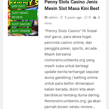
Penny Slots Casino Jenis
JUDI SLOT
Mesin Slot Masa Kini Best
SLOT DEMO
admin
3 years ago
0
6
REVIEW
mins
SLOT GACOR
“Penny Slots Casino“ Hi Sobat
SLOT ONLINE
slot gacor, para dewa togel,
pencinta casino online, dan
penggila poker, sports, arcade.
Masih bersama
nomoreincumbents.org yang
masih suka untuk berbagi
update berita terhangat seputar
dunia gambling / betting online
untuk para bettor dimanapun
kalian berada, disini kita akan
berdiskusi tentang dunia daring.
Nomoreincumbents.org, ga akan
pernah bosen selalu review…