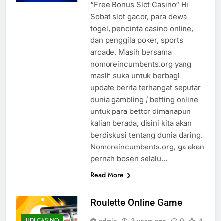
“Free Bonus Slot Casino“ Hi
Sobat slot gacor, para dewa
togel, pencinta casino online,
dan penggila poker, sports,
arcade. Masih bersama
nomoreincumbents.org yang
masih suka untuk berbagi
update berita terhangat seputar
dunia gambling / betting online
untuk para bettor dimanapun
kalian berada, disini kita akan
berdiskusi tentang dunia daring.
Nomoreincumbents.org, ga akan
pernah bosen selalu…
Read More
Roulette Online Game
JUDI CASINO
admin
3 years ago
0
4