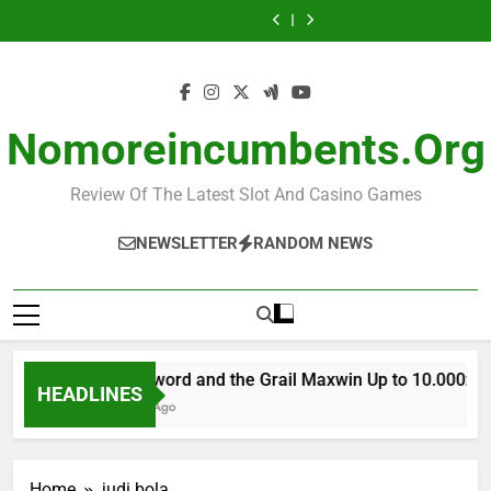
Immortal
Bermain
Skip
Woolly
and
2:
Slot
Woolly
and
2:
Desire:
Slot
Wilds
the
Petualangan
Overview
Wilds
the
Petualangan
Slot
Woolly
to
Gratis
Grail
Terakhir
Gratis
Grail
Terakhir
Overview
Wilds
content
di
Maxwin
Black
di
Maxwin
Black
Gratis
Indonesia
Up
Bear
Indonesia
Up
Bear
di
to
untuk
to
untuk
Indonesia
10.000x
Harta
10.000x
Harta
Nomoreincumbents.org
Review Of The Latest Slot And Casino Games
NEWSLETTER
RANDOM NEWS
Slot Sword and the Grail Maxwin Up to 10.000x
HEADLINES
2 Years Ago
Home
judi bola