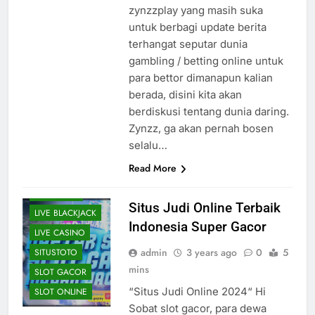
zynzzplay yang masih suka
untuk berbagi update berita
terhangat seputar dunia
gambling / betting online untuk
para bettor dimanapun kalian
berada, disini kita akan
berdiskusi tentang dunia daring.
JUDI CASINO
Zynzz, ga akan pernah bosen
JUDI ONLINE
selalu…
JUDI POKER
Read More
JUDI SLOT
JUDI TOGEL
Situs Judi Online Terbaik
LIVE BLACKJACK
Indonesia Super Gacor
LIVE CASINO
admin
3 years ago
0
5
SITUSTOTO
mins
SLOT GACOR
“Situs Judi Online 2024“ Hi
SLOT ONLINE
Sobat slot gacor, para dewa