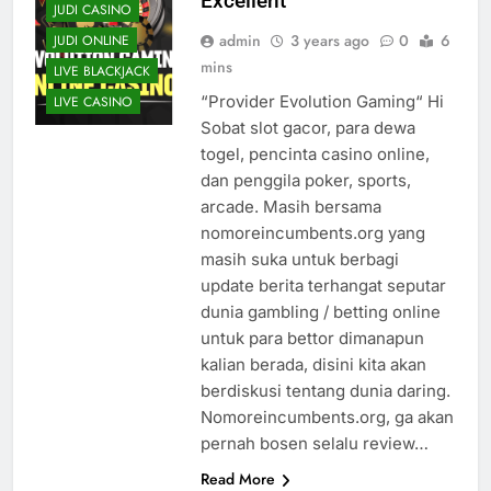
Excellent
JUDI CASINO
admin
3 years ago
0
6
JUDI ONLINE
mins
LIVE BLACKJACK
“Provider Evolution Gaming“ Hi
LIVE CASINO
Sobat slot gacor, para dewa
togel, pencinta casino online,
dan penggila poker, sports,
arcade. Masih bersama
nomoreincumbents.org yang
masih suka untuk berbagi
update berita terhangat seputar
dunia gambling / betting online
untuk para bettor dimanapun
kalian berada, disini kita akan
berdiskusi tentang dunia daring.
Nomoreincumbents.org, ga akan
pernah bosen selalu review…
Read More