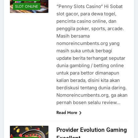
“Penny Slots Casino“ Hi Sobat
SLOT ONLINE
slot gacor, para dewa togel,
pencinta casino online, dan
penggila poker, sports, arcade.
Masih bersama
nomoreincumbents.org yang
masih suka untuk berbagi
update berita terhangat seputar
dunia gambling / betting online
untuk para bettor dimanapun
kalian berada, disini kita akan
berdiskusi tentang dunia daring.
Nomoreincumbents.org, ga akan
pernah bosen selalu review…
Read More
Provider Evolution Gaming