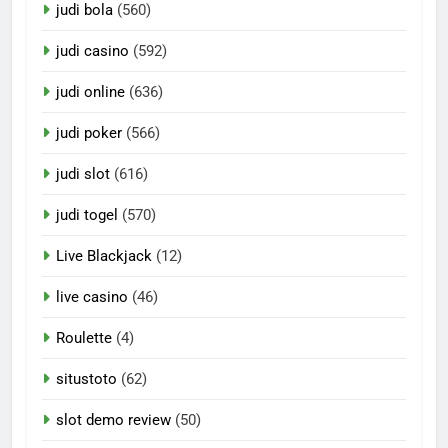
judi bola
(560)
judi casino
(592)
judi online
(636)
judi poker
(566)
judi slot
(616)
judi togel
(570)
Live Blackjack
(12)
live casino
(46)
Roulette
(4)
situstoto
(62)
slot demo review
(50)