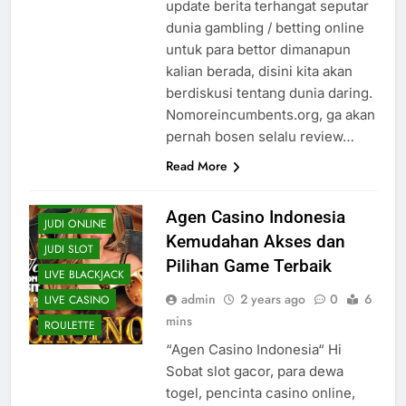
update berita terhangat seputar
dunia gambling / betting online
untuk para bettor dimanapun
kalian berada, disini kita akan
berdiskusi tentang dunia daring.
Nomoreincumbents.org, ga akan
BONUS CASINO
pernah bosen selalu review…
BONUS SLOT
Read More
JUDI BOLA
JUDI CASINO
Agen Casino Indonesia
JUDI ONLINE
Kemudahan Akses dan
JUDI SLOT
Pilihan Game Terbaik
LIVE BLACKJACK
admin
2 years ago
0
6
LIVE CASINO
mins
ROULETTE
“Agen Casino Indonesia“ Hi
Sobat slot gacor, para dewa
togel, pencinta casino online,