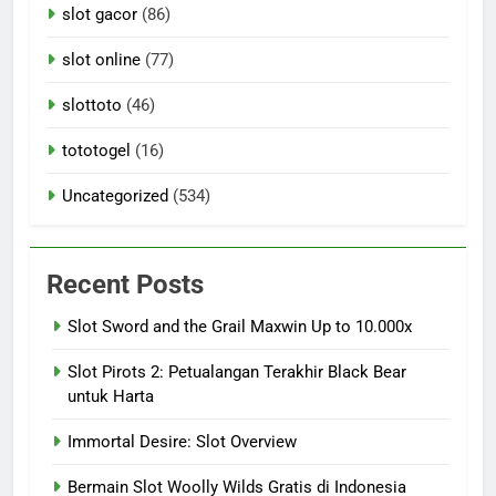
slot gacor
(86)
slot online
(77)
slottoto
(46)
tototogel
(16)
Uncategorized
(534)
Recent Posts
Slot Sword and the Grail Maxwin Up to 10.000x
Slot Pirots 2: Petualangan Terakhir Black Bear
untuk Harta
Immortal Desire: Slot Overview
Bermain Slot Woolly Wilds Gratis di Indonesia