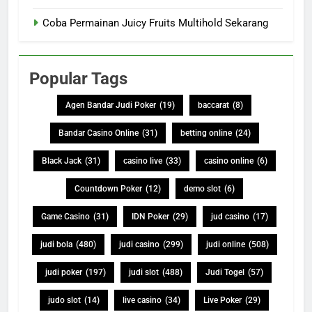
Coba Permainan Juicy Fruits Multihold Sekarang
Popular Tags
Agen Bandar Judi Poker
(19)
baccarat
(8)
Bandar Casino Online
(31)
betting online
(24)
Black Jack
(31)
casino live
(33)
casino online
(6)
Countdown Poker
(12)
demo slot
(6)
Game Casino
(31)
IDN Poker
(29)
jud casino
(17)
judi bola
(480)
judi casino
(299)
judi online
(508)
judi poker
(197)
judi slot
(488)
Judi Togel
(57)
judo slot
(14)
live casino
(34)
Live Poker
(29)