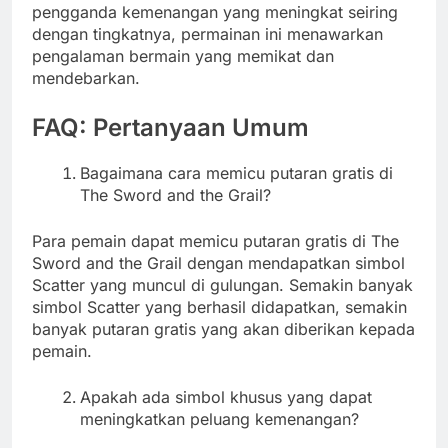
pengganda kemenangan yang meningkat seiring
dengan tingkatnya, permainan ini menawarkan
pengalaman bermain yang memikat dan
mendebarkan.
FAQ: Pertanyaan Umum
Bagaimana cara memicu putaran gratis di
The Sword and the Grail?
Para pemain dapat memicu putaran gratis di The
Sword and the Grail dengan mendapatkan simbol
Scatter yang muncul di gulungan. Semakin banyak
simbol Scatter yang berhasil didapatkan, semakin
banyak putaran gratis yang akan diberikan kepada
pemain.
Apakah ada simbol khusus yang dapat
meningkatkan peluang kemenangan?