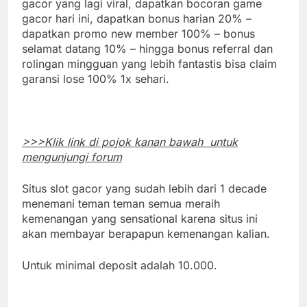
gacor yang lagi viral, dapatkan bocoran game
gacor hari ini, dapatkan bonus harian 20% –
dapatkan promo new member 100% – bonus
selamat datang 10% – hingga bonus referral dan
rolingan mingguan yang lebih fantastis bisa claim
garansi lose 100% 1x sehari.
>>>Klik link di pojok kanan bawah untuk
mengunjungi forum
Situs slot gacor yang sudah lebih dari 1 decade
menemani teman teman semua meraih
kemenangan yang sensational karena situs ini
akan membayar berapapun kemenangan kalian.
Untuk minimal deposit adalah 10.000.