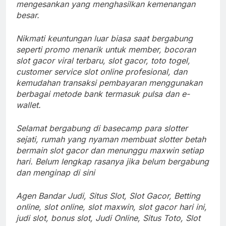
mengesankan yang menghasilkan kemenangan
besar.
Nikmati keuntungan luar biasa saat bergabung
seperti promo menarik untuk member, bocoran
slot gacor viral terbaru, slot gacor, toto togel,
customer service slot online profesional, dan
kemudahan transaksi pembayaran menggunakan
berbagai metode bank termasuk pulsa dan e-
wallet.
Selamat bergabung di basecamp para slotter
sejati, rumah yang nyaman membuat slotter betah
bermain slot gacor dan menunggu maxwin setiap
hari. Belum lengkap rasanya jika belum bergabung
dan menginap di sini
Agen Bandar Judi, Situs Slot, Slot Gacor, Betting
online, slot online, slot maxwin, slot gacor hari ini,
judi slot, bonus slot, Judi Online, Situs Toto, Slot