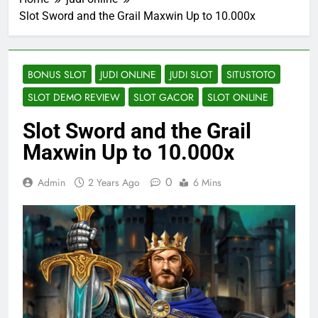
Slot Sword and the Grail Maxwin Up to 10.000x
BONUS SLOT
JUDI ONLINE
JUDI SLOT
SITUSTOTO
SLOT DEMO REVIEW
SLOT GACOR
SLOT ONLINE
Slot Sword and the Grail
Maxwin Up to 10.000x
0
Admin
2 Years Ago
6 Mins