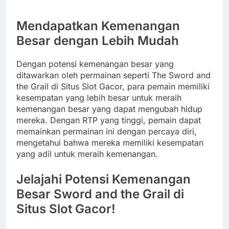
Mendapatkan Kemenangan
Besar dengan Lebih Mudah
Dengan potensi kemenangan besar yang
ditawarkan oleh permainan seperti The Sword and
the Grail di Situs Slot Gacor, para pemain memiliki
kesempatan yang lebih besar untuk meraih
kemenangan besar yang dapat mengubah hidup
mereka. Dengan RTP yang tinggi, pemain dapat
memainkan permainan ini dengan percaya diri,
mengetahui bahwa mereka memiliki kesempatan
yang adil untuk meraih kemenangan.
Jelajahi Potensi Kemenangan
Besar Sword and the Grail di
Situs Slot Gacor!