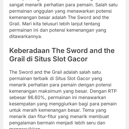
sangat menarik perhatian para pemain. Salah satu
permainan unggulan yang menawarkan potensi
kemenangan besar adalah The Sword and the
Grail. Mari kita telusuri lebih lanjut tentang
permainan ini dan potensi kemenangan yang
ditawarkannya.
Keberadaan The Sword and the
Grail di Situs Slot Gacor
The Sword and the Grail adalah salah satu
permainan terbaik di Situs Slot Gacor yang
menarik perhatian para pemain dengan potensi
kemenangan maksimum yang besar. Dengan RTP
sebesar 96.60%, permainan ini menawarkan
kesempatan yang menggiurkan bagi para pemain
untuk meraih kemenangan besar. Tema yang
menarik dan fitur-fitur yang menarik membuat
pengalaman bermain menjadi lebih seru dan