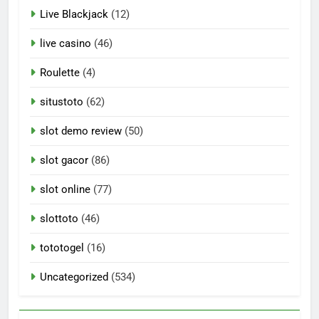
Live Blackjack
(12)
live casino
(46)
Roulette
(4)
situstoto
(62)
slot demo review
(50)
slot gacor
(86)
slot online
(77)
slottoto
(46)
tototogel
(16)
Uncategorized
(534)