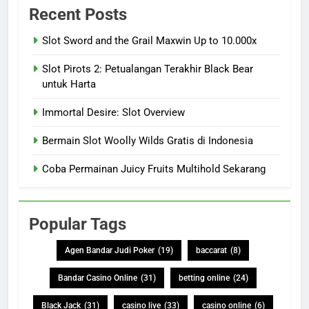
Recent Posts
Slot Sword and the Grail Maxwin Up to 10.000x
Slot Pirots 2: Petualangan Terakhir Black Bear
untuk Harta
Immortal Desire: Slot Overview
Bermain Slot Woolly Wilds Gratis di Indonesia
Coba Permainan Juicy Fruits Multihold Sekarang
Popular Tags
Agen Bandar Judi Poker
(19)
baccarat
(8)
Bandar Casino Online
(31)
betting online
(24)
Black Jack
(31)
casino live
(33)
casino online
(6)