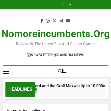
Bermain Slot
Slot Sword and
Skip
Indonesia
Terakhir Black
Woolly Wilds
the Grail Maxwin
Slot Pirots 2:
Immortal Desire:
Bear untuk Harta
Gratis di
Up to 10.000x
to
Petualangan
Slot Overview
Bermain Slot
Indonesia
Terakhir Black
Woolly Wilds
content
Bear untuk Harta
Gratis di
Indonesia
Nomoreincumbents.org
Review Of The Latest Slot And Casino Games
NEWSLETTER
RANDOM NEWS
Slot Sword and the Grail Maxwin Up to 10.000x
HEADLINES
2 Years Ago
Home
judi online