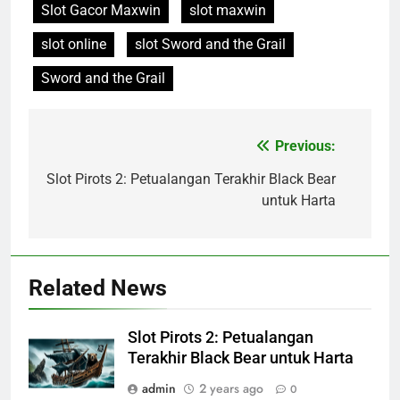
Slot Gacor Maxwin
slot maxwin
slot online
slot Sword and the Grail
Sword and the Grail
Previous:
Post
navigation
Slot Pirots 2: Petualangan Terakhir Black Bear
untuk Harta
Related News
Slot Pirots 2: Petualangan
Terakhir Black Bear untuk Harta
admin
2 years ago
0