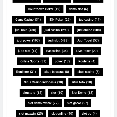
Countdown Poker
(12)
demo slot
(6)
Game Casino
(31)
IDN Poker
(29)
jud casino
(17)
judi bola
(480)
judi casino
(299)
judi online
(508)
judi poker
(197)
judi slot
(488)
Judi Togel
(57)
judo slot
(14)
live casino
(34)
Live Poker
(29)
Online Sports
(31)
poker
(17)
Roulette
(4)
Roullette
(31)
situs baccarat
(8)
situs casino
(5)
Situs Casino Indonesia
(30)
situs toto
(18)
situstoto
(12)
slot
(10)
Slot Demo
(12)
slot demo review
(22)
slot gacor
(57)
slot maxwin
(25)
slot online
(40)
slot pg
(4)