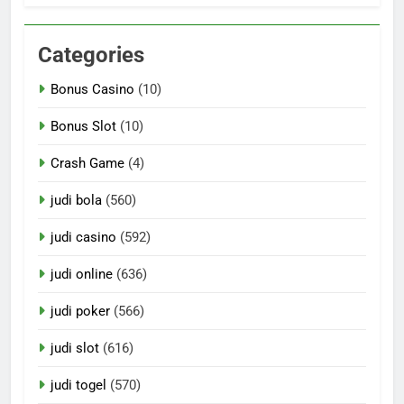
Categories
Bonus Casino
(10)
Bonus Slot
(10)
Crash Game
(4)
judi bola
(560)
judi casino
(592)
judi online
(636)
judi poker
(566)
judi slot
(616)
judi togel
(570)