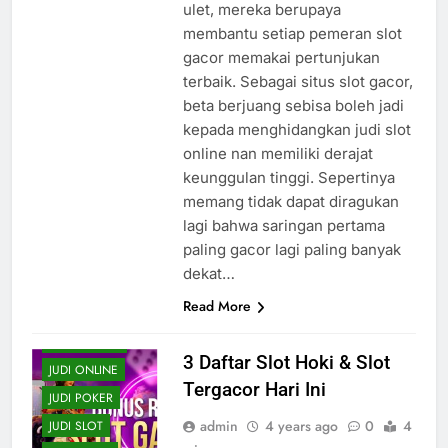
ulet, mereka berupaya
membantu setiap pemeran slot
gacor memakai pertunjukan
terbaik. Sebagai situs slot gacor,
beta berjuang sebisa boleh jadi
kepada menghidangkan judi slot
online nan memiliki derajat
keunggulan tinggi. Sepertinya
memang tidak dapat diragukan
lagi bahwa saringan pertama
paling gacor lagi paling banyak
dekat…
Read More
JUDI BOLA
JUDI CASINO
3 Daftar Slot Hoki & Slot
JUDI ONLINE
Tergacor Hari Ini
JUDI POKER
admin
4 years ago
0
4
JUDI SLOT