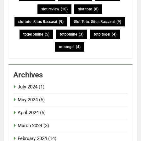
slot review
(10)
slot toto
(8)
slottoto. Situs Baccarat
(9)
Slot Toto. Situs Baccarat
(9)
togel online
(5)
totoonline
(3)
toto togel
(4)
tototogel
(4)
Archives
July 2024
(1)
May 2024
(5)
April 2024
(6)
March 2024
(3)
February 2024
(14)