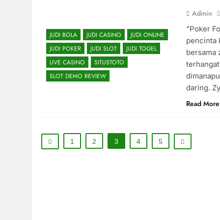
Admin
“Poker Fo
JUDI BOLA
JUDI CASINO
JUDI ONLINE
pencinta 
JUDI POKER
JUDI SLOT
JUDI TOGEL
bersama z
LIVE CASINO
SITUSTOTO
terhangat
dimanapun
SLOT DEMO REVIEW
daring. Z
Read More
1
2
3
4
5