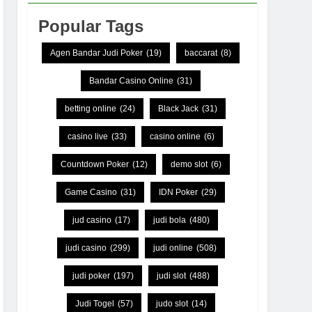
Popular Tags
Agen Bandar Judi Poker
(19)
baccarat
(8)
Bandar Casino Online
(31)
betting online
(24)
Black Jack
(31)
casino live
(33)
casino online
(6)
Countdown Poker
(12)
demo slot
(6)
Game Casino
(31)
IDN Poker
(29)
jud casino
(17)
judi bola
(480)
judi casino
(299)
judi online
(508)
judi poker
(197)
judi slot
(488)
Judi Togel
(57)
judo slot
(14)