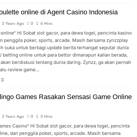
oulette online di Agent Casino Indonesia
3 Years Ago
0
6 Mins
 online“ Hi Sobat slot gacor, para dewa togel, pencinta kasino
an penggila poker, sports, arcade. Masih bersama zynzzplay
h suka untuk berbagi update berita terhangat seputar dunia
/ betting online untuk para bettor dimanapun kalian berada,
ta akan berdiskusi tentang dunia daring. Zynzz, ga akan pernah
lalu review game…
lingo Games Rasakan Sensasi Game Online
k
3 Years Ago
0
5 Mins
ames Casino“ Hi Sobat slot gacor, para dewa togel, pencinta
line, dan penggila poker, sports, arcade. Masih bersama