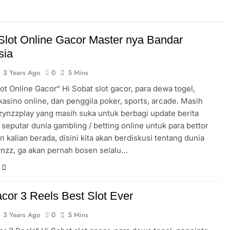
asque Game Dengan Maxwin 20.000x Lipat
7 
2 Y
unes King Millions Bermain Cinta?
Slot Online Gacor Master nya Bandar
sia
3 Years Ago
0
5 Mins
ot Online Gacor“ Hi Sobat slot gacor, para dewa togel,
kasino online, dan penggila poker, sports, arcade. Masih
ynzzplay yang masih suka untuk berbagi update berita
 seputar dunia gambling / betting online untuk para bettor
 kalian berada, disini kita akan berdiskusi tentang dunia
ynzz, ga akan pernah bosen selalu…
acor 3 Reels Best Slot Ever
3 Years Ago
0
5 Mins