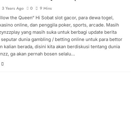
3 Years Ago
0
9 Mins
llow the Queen“ Hi Sobat slot gacor, para dewa togel,
kasino online, dan penggila poker, sports, arcade. Masih
ynzzplay yang masih suka untuk berbagi update berita
 seputar dunia gambling / betting online untuk para bettor
 kalian berada, disini kita akan berdiskusi tentang dunia
ynzz, ga akan pernah bosen selalu…