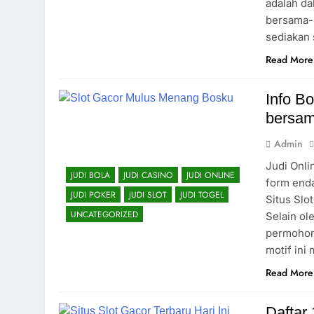
adalah d
bersama-
sediakan
Read More
Info B
bersam
Admin
Judi Onli
JUDI BOLA
JUDI CASINO
JUDI ONLINE
form enda
JUDI POKER
JUDI SLOT
JUDI TOGEL
Situs Slo
UNCATEGORIZED
Selain ol
permohona
motif ini
Read More
Daftar 