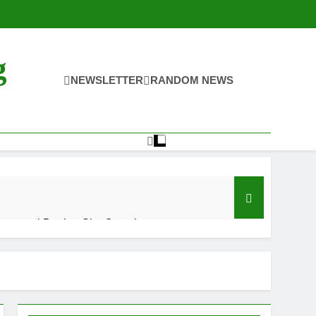
g
NEWSLETTER
RANDOM NEWS
Immortal Desire: Slot Overview
2 Years Ago
an Juicy Fruits Multihold Sekarang