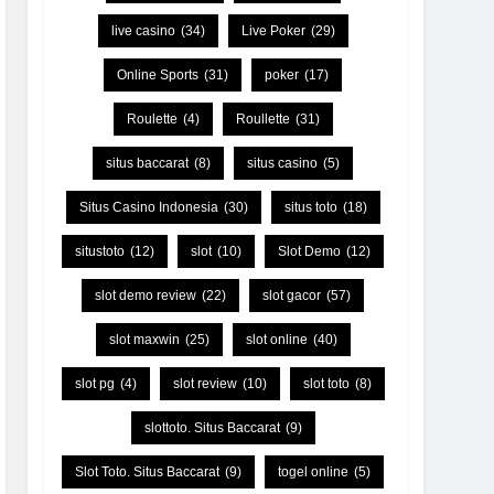
live casino
(34)
Live Poker
(29)
Online Sports
(31)
poker
(17)
Roulette
(4)
Roullette
(31)
situs baccarat
(8)
situs casino
(5)
Situs Casino Indonesia
(30)
situs toto
(18)
situstoto
(12)
slot
(10)
Slot Demo
(12)
slot demo review
(22)
slot gacor
(57)
slot maxwin
(25)
slot online
(40)
slot pg
(4)
slot review
(10)
slot toto
(8)
slottoto. Situs Baccarat
(9)
Slot Toto. Situs Baccarat
(9)
togel online
(5)