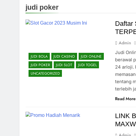
Legenda Tar
judi poker
2 Years Ago
Playboy Fort
Daftar
2 Years Ago
TERP
Admin
Judi Onli
JUDI BOLA
JUDI CASINO
JUDI ONLINE
berawal p
JUDI POKER
JUDI SLOT
JUDI TOGEL
24 arloji
UNCATEGORIZED
memasang 
tentang m
terlebih 
Read More
LINK
MAXW
Admin