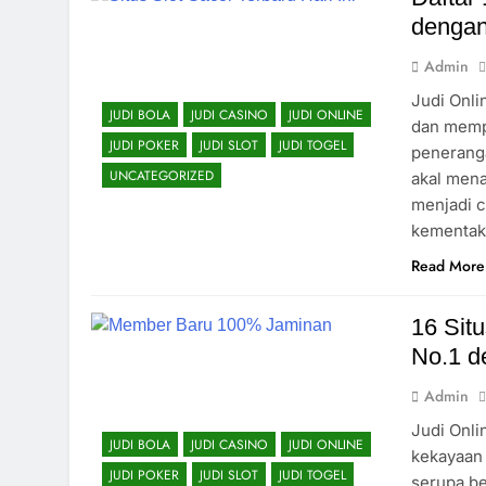
dengan
Admin
Judi Onli
JUDI BOLA
JUDI CASINO
JUDI ONLINE
dan mempe
JUDI POKER
JUDI SLOT
JUDI TOGEL
peneranga
UNCATEGORIZED
akal mena
menjadi c
kementaka
Read More
16 Sit
No.1 d
Admin
Judi Onli
JUDI BOLA
JUDI CASINO
JUDI ONLINE
kekayaan 
JUDI POKER
JUDI SLOT
JUDI TOGEL
serupa be