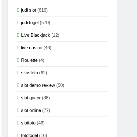
judi slot
(616)
judi togel
(570)
Live Blackjack
(12)
live casino
(46)
Roulette
(4)
situstoto
(62)
slot demo review
(50)
slot gacor
(86)
slot online
(77)
slottoto
(46)
tototogel
(16)