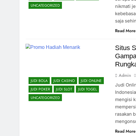
UNCATEGORIZED
nikmati j
kebebasa
saja sehi
Read More
Situs S
Gampan
Rungk
Admin
JUDI BOLA
JUDI CASINO
JUDI ONLINE
Judi Onli
JUDI POKER
JUDI SLOT
JUDI TOGEL
Indonesia
UNCATEGORIZED
mengisi k
mempersi
rasakan b
mengonsu
Read More