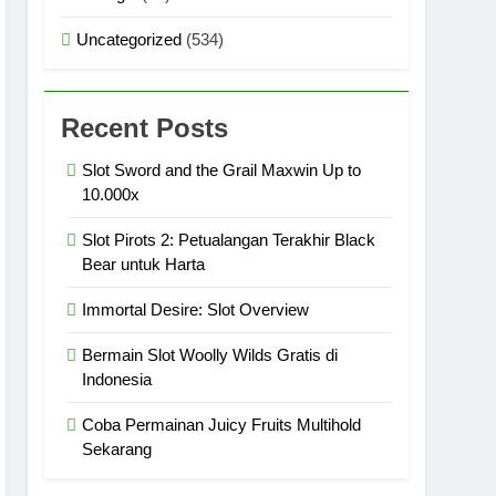
Uncategorized
(534)
Recent Posts
Slot Sword and the Grail Maxwin Up to
10.000x
Slot Pirots 2: Petualangan Terakhir Black
Bear untuk Harta
Immortal Desire: Slot Overview
Bermain Slot Woolly Wilds Gratis di
Indonesia
Coba Permainan Juicy Fruits Multihold
Sekarang