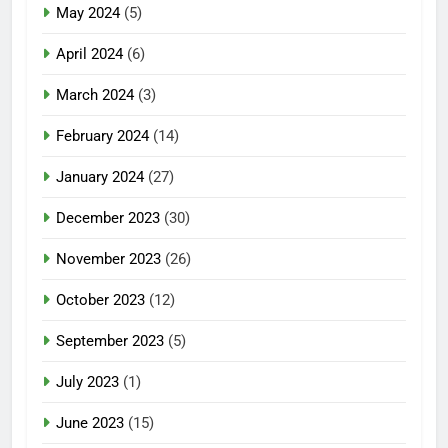
May 2024
(5)
April 2024
(6)
March 2024
(3)
February 2024
(14)
January 2024
(27)
December 2023
(30)
November 2023
(26)
October 2023
(12)
September 2023
(5)
July 2023
(1)
June 2023
(15)