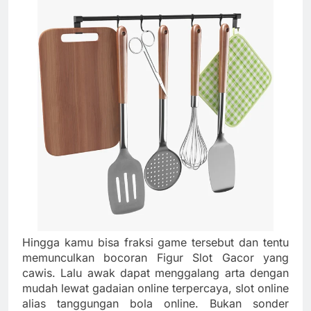
Hingga kamu bisa fraksi game tersebut dan tentu
memunculkan bocoran Figur Slot Gacor yang
cawis. Lalu awak dapat menggalang arta dengan
mudah lewat gadaian online terpercaya, slot online
alias tanggungan bola online. Bukan sonder