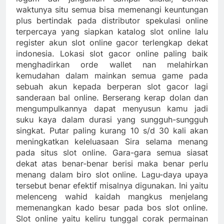
waktunya situ semua bisa memenangi keuntungan
plus bertindak pada distributor spekulasi online
terpercaya yang siapkan katalog slot online lalu
register akun slot online gacor terlengkap dekat
indonesia. Lokasi slot gacor online paling baik
menghadirkan orde wallet nan melahirkan
kemudahan dalam mainkan semua game pada
sebuah akun kepada berperan slot gacor lagi
sanderaan bal online. Berserang kerap dolan dan
mengumpulkannya dapat menyusun kamu jadi
suku kaya dalam durasi yang sungguh-sungguh
singkat. Putar paling kurang 10 s/d 30 kali akan
meningkatkan keleluasaan Sira selama menang
pada situs slot online. Gara-gara semua siasat
dekat atas benar-benar berisi maka benar perlu
menang dalam biro slot online. Lagu-daya upaya
tersebut benar efektif misalnya digunakan. Ini yaitu
melenceng wahid kaidah mangkus menjelang
memenangkan kado besar pada bos slot online.
Slot online yaitu keliru tunggal corak permainan