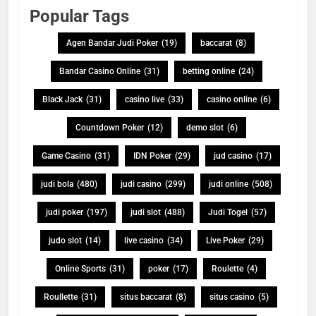
Popular Tags
Agen Bandar Judi Poker
(19)
baccarat
(8)
Bandar Casino Online
(31)
betting online
(24)
Black Jack
(31)
casino live
(33)
casino online
(6)
Countdown Poker
(12)
demo slot
(6)
Game Casino
(31)
IDN Poker
(29)
jud casino
(17)
judi bola
(480)
judi casino
(299)
judi online
(508)
judi poker
(197)
judi slot
(488)
Judi Togel
(57)
judo slot
(14)
live casino
(34)
Live Poker
(29)
Online Sports
(31)
poker
(17)
Roulette
(4)
Roullette
(31)
situs baccarat
(8)
situs casino
(5)