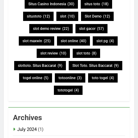
Situs Casino Indonesia
(30)
situs toto
(18)
situstoto
(12)
slot
(10)
Slot Demo
(12)
slot demo review
(22)
slot gacor
(57)
slot maxwin
(25)
slot online
(40)
slot pg
(4)
slot review
(10)
slot toto
(8)
slottoto. Situs Baccarat
(9)
Slot Toto. Situs Baccarat
(9)
togel online
(5)
totoonline
(3)
toto togel
(4)
tototogel
(4)
Archives
July 2024
(1)