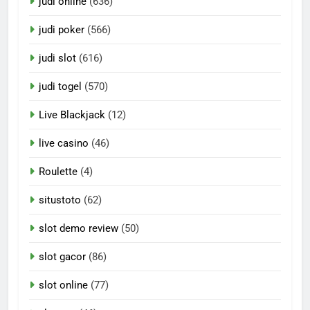
judi online
(636)
judi poker
(566)
judi slot
(616)
judi togel
(570)
Live Blackjack
(12)
live casino
(46)
Roulette
(4)
situstoto
(62)
slot demo review
(50)
slot gacor
(86)
slot online
(77)