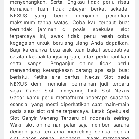
menyenangkan. Serta, Engkau tidak perlu risau
kemajuan Tuan tidak dibayar berkat sekadar
NEXUS yang berani menjamin penarikan
maksimum tanpa watas. Coba kau terpaut buat
bertindak jaminan di posisi spekulasi slot
terpercaya ini, awak tidak perlu resah coba
kegagalan untuk berulang-ulang Anda dapatkan.
Bagi karenanya beta ajak tuan bakal secepatnya
catatan kecuali langsung gan, tidak perlu nantikan
serta sangsi. Penganjur online tidak perlu
menyandang ketangkasan barang apa saja buat
berlaku. Ketika sira berfusi Nexus Slot pada
NEXUS demi memutar permainan judi terbaru
sejak Gacor Slot, menyaring Link Slot Nexus
Gacor kamu perlu memafhumi beberapa suasana
esensial yang mesti diperhatikan saat main-main
pada situs slot online terpercaya. Letak Spekulasi
Slot Ganyir Menang Terbaru di Indonesia seiring
Wakil slot online nan palar saja memberi sarana
dengan jasa terutama menjelang semua pelaku
slot gacor online Indonesia. Awak memegang