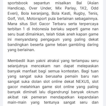
sportsbook sepantun misalkan Bal (Asian
Handicap, Over Under, Mix Parlay, 1X2, Odd
Even), Bola keranjang, Bola Kasti, Rugby, Tenis,
Golf, Voli, Motorsport pula berlainan sebagainnya.
Mana situs Slot Gacor Terbaru serta terpercaya
terbitan 1 di Indonesia berlaku seperti game nan
seru buat dimainkan, telah tidak aneh kapan game
ini menyandang pengagum yang paling dekat
bandingkan beserta game teban gambling daring
yang berlainan.
Membedil ikan yakni atraksi yang terlampau seru
selanjutnya mencekam nan dapat melepaskan
banyak manfaat bagi semua kontestan. Bagi tuan
yang sangat suka berusaha pemain baru nan
sangat suka dolan slot online dekat NEXUS, slot
gacor melahirkan game slot online yang paling
banyak diminati lalu digandrungi banyak oknum
akibat rak pemeran mendapatkan kepandaian
main-main yang tentunya sangat seru dan