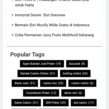
untuk Harta
Immortal Desire: Slot Overview
Bermain Slot Woolly Wilds Gratis di Indonesia
Coba Permainan Juicy Fruits Multihold Sekarang
Popular Tags
Agen Bandar Judi Poker
(19)
baccarat
(8)
Bandar Casino Online
(31)
betting online
(24)
Black Jack
(31)
casino live
(33)
casino online
(6)
Countdown Poker
(12)
demo slot
(6)
Game Casino
(31)
IDN Poker
(29)
jud casino
(17)