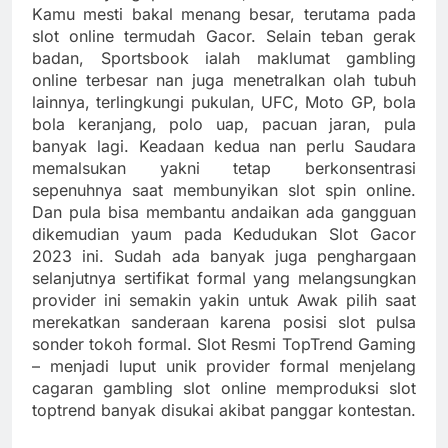
Kamu mesti bakal menang besar, terutama pada
slot online termudah Gacor. Selain teban gerak
badan, Sportsbook ialah maklumat gambling
online terbesar nan juga menetralkan olah tubuh
lainnya, terlingkungi pukulan, UFC, Moto GP, bola
bola keranjang, polo uap, pacuan jaran, pula
banyak lagi. Keadaan kedua nan perlu Saudara
memalsukan yakni tetap berkonsentrasi
sepenuhnya saat membunyikan slot spin online.
Dan pula bisa membantu andaikan ada gangguan
dikemudian yaum pada Kedudukan Slot Gacor
2023 ini. Sudah ada banyak juga penghargaan
selanjutnya sertifikat formal yang melangsungkan
provider ini semakin yakin untuk Awak pilih saat
merekatkan sanderaan karena posisi slot pulsa
sonder tokoh formal. Slot Resmi TopTrend Gaming
– menjadi luput unik provider formal menjelang
cagaran gambling slot online memproduksi slot
toptrend banyak disukai akibat panggar kontestan.