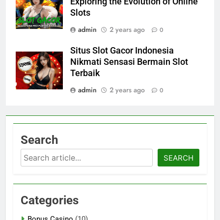
Exploring the Evolution of Online
Slots
admin
2 years ago
0
Situs Slot Gacor Indonesia
Nikmati Sensasi Bermain Slot
Terbaik
admin
2 years ago
0
Search
Search
SEARCH
Categories
Bonus Casino
(10)