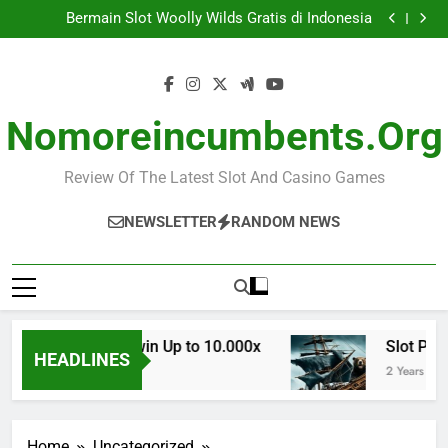
Immortal Desire: Slot Overview
Skip
Bermain Slot Woolly Wilds Gratis di Indonesia
to
Slot Sword and the Grail Maxwin Up to 10.000x
Slot Pirots 2: Petualangan Terakhir Black Bear untuk
content
Harta
Immortal Desire: Slot Overview
Bermain Slot Woolly Wilds Gratis di Indonesia
Nomoreincumbents.org
Review Of The Latest Slot And Casino Games
NEWSLETTER
RANDOM NEWS
d the Grail Maxwin Up to 10.000x
Slot Pirots
HEADLINES
2 Years Ago
Home
Uncategorized