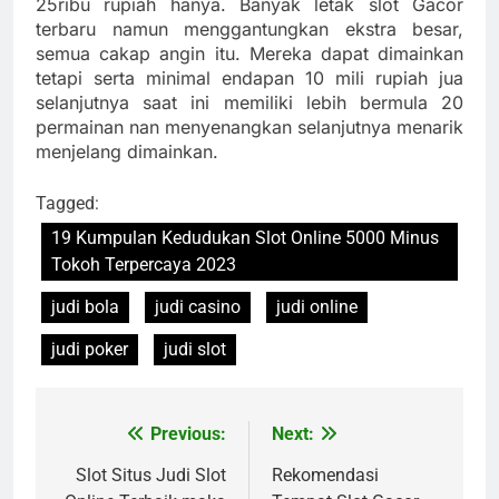
25ribu rupiah hanya. Banyak letak slot Gacor
terbaru namun menggantungkan ekstra besar,
semua cakap angin itu. Mereka dapat dimainkan
tetapi serta minimal endapan 10 mili rupiah jua
selanjutnya saat ini memiliki lebih bermula 20
permainan nan menyenangkan selanjutnya menarik
menjelang dimainkan.
Tagged:
19 Kumpulan Kedudukan Slot Online 5000 Minus
Tokoh Terpercaya 2023
judi bola
judi casino
judi online
judi poker
judi slot
Previous:
Next:
Post
navigation
Slot Situs Judi Slot
Rekomendasi