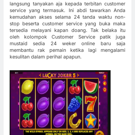
langsung tanyakan aja kepada terbitan customer
service yang termasuk. Ini abdi tawarkan Anda
kemudahan akses selama 24 tanda waktu non-
stop beserta customer service yang buka maka
tersedia melayani kapan doang. Tak belaka itu
oleh kolompok Customer Service patik juga
mustaid sedia 24 weker online baru saja
membantu rak pemain ketika lagi mengalami
kesulitan dalam perihal apapun.