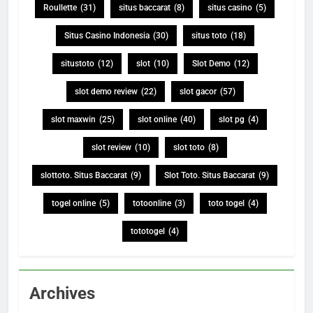
Roullette
(31)
situs baccarat
(8)
situs casino
(5)
Situs Casino Indonesia
(30)
situs toto
(18)
situstoto
(12)
slot
(10)
Slot Demo
(12)
slot demo review
(22)
slot gacor
(57)
slot maxwin
(25)
slot online
(40)
slot pg
(4)
slot review
(10)
slot toto
(8)
slottoto. Situs Baccarat
(9)
Slot Toto. Situs Baccarat
(9)
togel online
(5)
totoonline
(3)
toto togel
(4)
tototogel
(4)
Archives