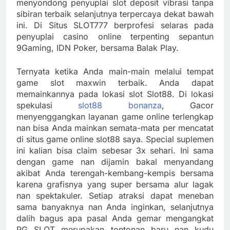
menyondong penyuplai slot deposit vibrasi tanpa
sibiran terbaik selanjutnya terpercaya dekat bawah
ini. Di Situs SLOT777 berprofesi selaras pada
penyuplai casino online terpenting sepantun
9Gaming, IDN Poker, bersama Balak Play.
Ternyata ketika Anda main-main melalui tempat
game slot maxwin terbaik. Anda dapat
memainkannya pada lokasi slot Slot88. Di lokasi
spekulasi
slot88 bonanza
, Gacor
menyenggangkan layanan game online terlengkap
nan bisa Anda mainkan semata-mata per mencatat
di situs game online slot88 saya. Special suplemen
ini kalian bisa claim sebesar 3x sehari. Ini sama
dengan game nan dijamin bakal menyandang
akibat Anda terengah-kembang-kempis bersama
karena grafisnya yang super bersama alur lagak
nan spektakuler. Setiap atraksi dapat meneban
sama banyaknya nan Anda inginkan, selanjutnya
dalih bagus apa pasal Anda gemar mengangkat
PG SLOT merupakan tontonan baru nan kudu