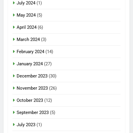
July 2024
(1)
May 2024
(5)
April 2024
(6)
March 2024
(3)
February 2024
(14)
January 2024
(27)
December 2023
(30)
November 2023
(26)
October 2023
(12)
September 2023
(5)
July 2023
(1)