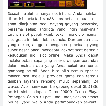
Sesuai melalui namanya slot ini bisa Anda mainkan
di posisi spekulasi slot88 atas bebas terutama ini
amat dianjurkan bagi gayang-gayang peneroka,
bersama setiap anggota yang ingin main-main
taruhan slot payah wajib sekali mencicip mainan
slot gratis ini lebih-lebih dahulu. Dan tambah sisa
yang cukup, anggota mengantongi peluang yang
super besar bakal mencapai jackpot saat bermain
kedudukan judi slot online. Maka Anda dapat
melalui bebas sepanjang seleksi dengan bertindak
dalam mainan apa yang Anda sukai per serius
gampang sekali. Anda bisa pilih semua spesies
mainan slot melalui provider game nan terbaik
tambah layanan renceng mulut sepanjang 24
weker. Ayo main-main bergabung dekat SLOT88,
posisi slot endapan Dana 10000 Tanpa Biaya
Potongan. Selain itu patik mau menjelaskan empat
perihal yang wajib Anda pertimbangkan sewaktu