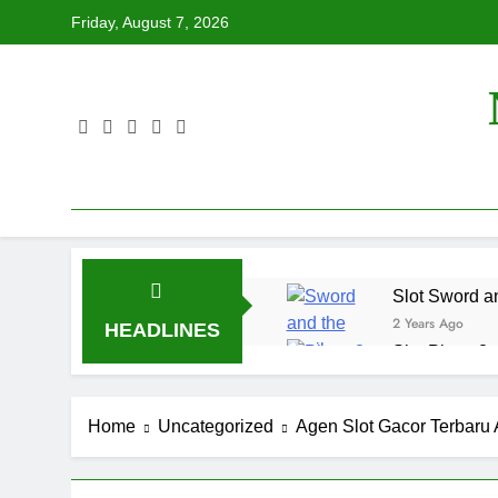
Skip
Friday, August 7, 2026
to
content
Slot Sword a
2 Years Ago
HEADLINES
Slot Pirots 2
2 Years Ago
Bermain Slot 
Home
Uncategorized
Agen Slot Gacor Terbaru
2 Years Ago
Fishin’ Frenz
2 Years Ago