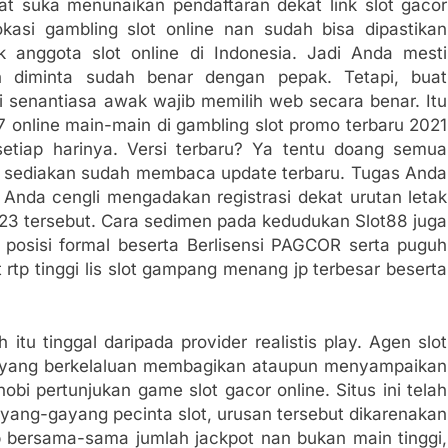
 suka menunaikan pendaftaran dekat link slot gacor
kasi gambling slot online nan sudah bisa dipastikan
k anggota slot online di Indonesia. Jadi Anda mesti
an diminta sudah benar dengan pepak. Tetapi, buat
 senantiasa awak wajib memilih web secara benar. Itu
 online main-main di gambling slot promo terbaru 2021
etiap harinya. Versi terbaru? Ya tentu doang semua
di sediakan sudah membaca update terbaru. Tugas Anda
 Anda cengli mengadakan registrasi dekat urutan letak
2023 tersebut. Cara sedimen pada kedudukan Slot88 juga
 posisi formal beserta Berlisensi PAGCOR serta puguh
t rtp tinggi lis slot gampang menang jp terbesar beserta
itu tinggal daripada provider realistis play. Agen slot
or yang berkelaluan membagikan ataupun menyampaikan
i pertunjukan game slot gacor online. Situs ini telah
yang-gayang pecinta slot, urusan tersebut dikarenakan
 bersama-sama jumlah jackpot nan bukan main tinggi,