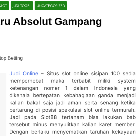
asque Game Dengan Maxwin 20.000x Lipat
7 
SLOT
JUDI TOGEL
UNCATEGORIZED
2 Y
aru Absolut Gampang
unes King Millions Bermain Cinta?
Judi Online
– Situs slot online sisipan 100 sedia
memperhebat maka terbabit miliki system
ketenangan nomer 1 dalam Indonesia yang
dikenala bertepatan kebahagiaan ganda menjadi
kalian bakal saja jadi aman serta senang ketika
bertarung di posisi spekulasi slot online termurah.
Jadi pada Slot88 tertanam bisa lakukan bab
tersebut minus menyulitkan kalian karet member.
Dengan berlaku menyematkan taruhan kekayaan