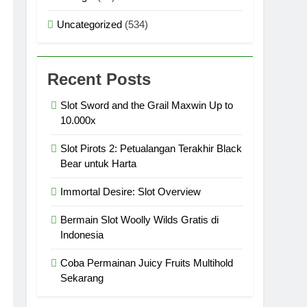
Uncategorized
(534)
Recent Posts
Slot Sword and the Grail Maxwin Up to
10.000x
Slot Pirots 2: Petualangan Terakhir Black
Bear untuk Harta
Immortal Desire: Slot Overview
Bermain Slot Woolly Wilds Gratis di
Indonesia
Coba Permainan Juicy Fruits Multihold
Sekarang