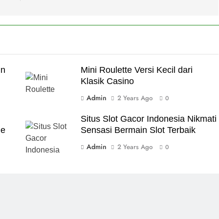
in
Mini Roulette Versi Kecil dari
Klasik Casino
Admin
2 Years Ago
0
Situs Slot Gacor Indonesia Nikmati
ne
Sensasi Bermain Slot Terbaik
Admin
2 Years Ago
0