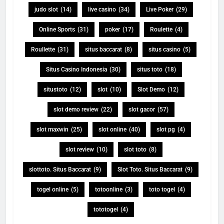
judo slot
(14)
live casino
(34)
Live Poker
(29)
Online Sports
(31)
poker
(17)
Roulette
(4)
Roullette
(31)
situs baccarat
(8)
situs casino
(5)
Situs Casino Indonesia
(30)
situs toto
(18)
situstoto
(12)
slot
(10)
Slot Demo
(12)
slot demo review
(22)
slot gacor
(57)
slot maxwin
(25)
slot online
(40)
slot pg
(4)
slot review
(10)
slot toto
(8)
slottoto. Situs Baccarat
(9)
Slot Toto. Situs Baccarat
(9)
togel online
(5)
totoonline
(3)
toto togel
(4)
tototogel
(4)