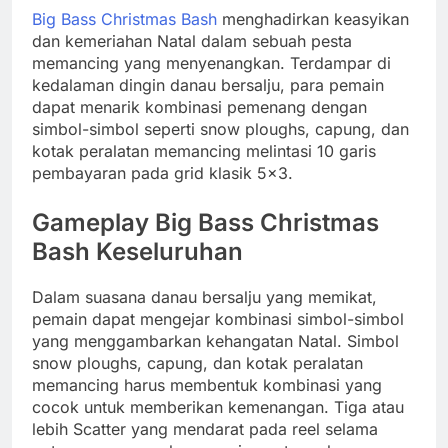
Big Bass Christmas Bash
menghadirkan keasyikan
dan kemeriahan Natal dalam sebuah pesta
memancing yang menyenangkan. Terdampar di
kedalaman dingin danau bersalju, para pemain
dapat menarik kombinasi pemenang dengan
simbol-simbol seperti snow ploughs, capung, dan
kotak peralatan memancing melintasi 10 garis
pembayaran pada grid klasik 5×3.
Gameplay Big Bass Christmas
Bash Keseluruhan
Dalam suasana danau bersalju yang memikat,
pemain dapat mengejar kombinasi simbol-simbol
yang menggambarkan kehangatan Natal. Simbol
snow ploughs, capung, dan kotak peralatan
memancing harus membentuk kombinasi yang
cocok untuk memberikan kemenangan. Tiga atau
lebih Scatter yang mendarat pada reel selama