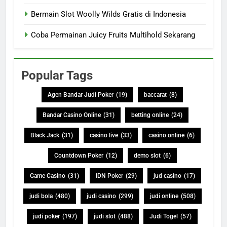
Bermain Slot Woolly Wilds Gratis di Indonesia
Coba Permainan Juicy Fruits Multihold Sekarang
Popular Tags
Agen Bandar Judi Poker
(19)
baccarat
(8)
Bandar Casino Online
(31)
betting online
(24)
Black Jack
(31)
casino live
(33)
casino online
(6)
Countdown Poker
(12)
demo slot
(6)
Game Casino
(31)
IDN Poker
(29)
jud casino
(17)
judi bola
(480)
judi casino
(299)
judi online
(508)
judi poker
(197)
judi slot
(488)
Judi Togel
(57)