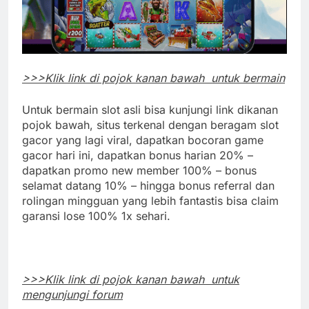
>>>Klik link di pojok kanan bawah untuk bermain
Untuk bermain slot asli bisa kunjungi link dikanan
pojok bawah, situs terkenal dengan beragam slot
gacor yang lagi viral, dapatkan bocoran game
gacor hari ini, dapatkan bonus harian 20% –
dapatkan promo new member 100% – bonus
selamat datang 10% – hingga bonus referral dan
rolingan mingguan yang lebih fantastis bisa claim
garansi lose 100% 1x sehari.
>>>Klik link di pojok kanan bawah untuk
mengunjungi forum