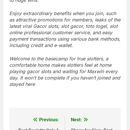
Enjoy extraordinary benefits when you join, such
as attractive promotions for members, leaks of the
latest viral Gacor slots, slot gacor, toto togel, slot
online professional customer service, and easy
payment transactions using various bank methods,
including credit and e-wallet.
Welcome to the basecamp for true slotters, a
comfortable home makes slotters feel at home
playing gacor slots and waiting for Maxwin every
day. It won’t be complete if you haven’t joined and
stayed here
Previous:
Next:
Post