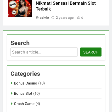
Nikmati Sensasi Bermain Slot
Terbaik
admin
2 years ago
0
Search
Search
SEARCH
Categories
Bonus Casino
(10)
Bonus Slot
(10)
Crash Game
(4)