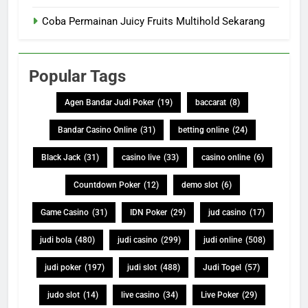
Coba Permainan Juicy Fruits Multihold Sekarang
Popular Tags
Agen Bandar Judi Poker
(19)
baccarat
(8)
Bandar Casino Online
(31)
betting online
(24)
Black Jack
(31)
casino live
(33)
casino online
(6)
Countdown Poker
(12)
demo slot
(6)
Game Casino
(31)
IDN Poker
(29)
jud casino
(17)
judi bola
(480)
judi casino
(299)
judi online
(508)
judi poker
(197)
judi slot
(488)
Judi Togel
(57)
judo slot
(14)
live casino
(34)
Live Poker
(29)