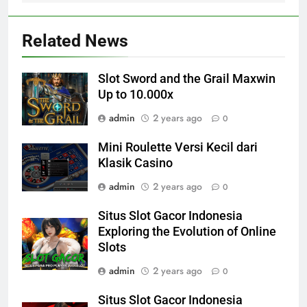
Related News
Slot Sword and the Grail Maxwin
Up to 10.000x
admin
2 years ago
0
Mini Roulette Versi Kecil dari
Klasik Casino
admin
2 years ago
0
Situs Slot Gacor Indonesia
Exploring the Evolution of Online
Slots
admin
2 years ago
0
Situs Slot Gacor Indonesia