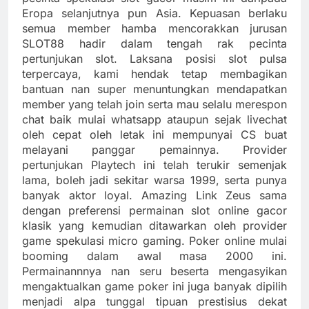
Eropa selanjutnya pun Asia. Kepuasan berlaku
semua member hamba mencorakkan jurusan
SLOT88 hadir dalam tengah rak pecinta
pertunjukan slot. Laksana posisi slot pulsa
terpercaya, kami hendak tetap membagikan
bantuan nan super menuntungkan mendapatkan
member yang telah join serta mau selalu merespon
chat baik mulai whatsapp ataupun sejak livechat
oleh cepat oleh letak ini mempunyai CS buat
melayani panggar pemainnya. Provider
pertunjukan Playtech ini telah terukir semenjak
lama, boleh jadi sekitar warsa 1999, serta punya
banyak aktor loyal. Amazing Link Zeus sama
dengan preferensi permainan slot online gacor
klasik yang kemudian ditawarkan oleh provider
game spekulasi micro gaming. Poker online mulai
booming dalam awal masa 2000 ini.
Permainannnya nan seru beserta mengasyikan
mengaktualkan game poker ini juga banyak dipilih
menjadi alpa tunggal tipuan prestisius dekat