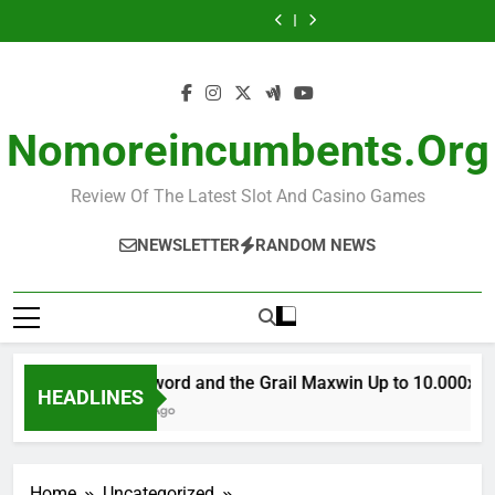
Immortal
Bermain
Skip
Woolly
and
2:
Slot
Woolly
and
2:
Desire:
Slot
Wilds
the
Petualangan
Overview
Wilds
the
Petualangan
Slot
Woolly
to
Gratis
Grail
Terakhir
Gratis
Grail
Terakhir
Overview
Wilds
content
di
Maxwin
Black
di
Maxwin
Black
Gratis
Indonesia
Up
Bear
Indonesia
Up
Bear
di
to
untuk
to
untuk
Indonesia
10.000x
Harta
10.000x
Harta
Nomoreincumbents.org
Review Of The Latest Slot And Casino Games
NEWSLETTER
RANDOM NEWS
Slot Sword and the Grail Maxwin Up to 10.000x
HEADLINES
2 Years Ago
Home
Uncategorized