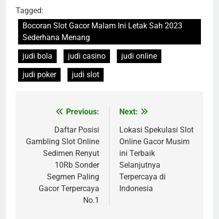
Tagged:
Bocoran Slot Gacor Malam Ini Letak Sah 2023
Sederhana Menang
judi bola
judi casino
judi online
judi poker
judi slot
Previous:
Next:
Post
navigation
Daftar Posisi
Lokasi Spekulasi Slot
Gambling Slot Online
Online Gacor Musim
Sedimen Renyut
ini Terbaik
10Rb Sonder
Selanjutnya
Segmen Paling
Terpercaya di
Gacor Terpercaya
Indonesia
No.1