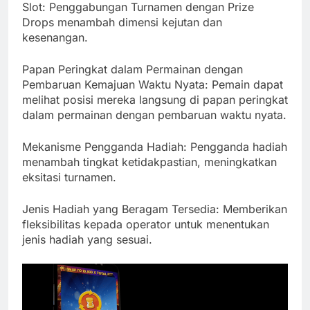
Slot: Penggabungan Turnamen dengan Prize
Drops menambah dimensi kejutan dan
kesenangan.
Papan Peringkat dalam Permainan dengan
Pembaruan Kemajuan Waktu Nyata: Pemain dapat
melihat posisi mereka langsung di papan peringkat
dalam permainan dengan pembaruan waktu nyata.
Mekanisme Pengganda Hadiah: Pengganda hadiah
menambah tingkat ketidakpastian, meningkatkan
eksitasi turnamen.
Jenis Hadiah yang Beragam Tersedia: Memberikan
fleksibilitas kepada operator untuk menentukan
jenis hadiah yang sesuai.