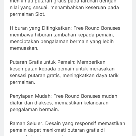
menikmati putaran gratis pada taruhan dengan
nilai yang sesuai, menambahkan keseruan pada
permainan Slot.
Hiburan yang Ditingkatkan: Free Round Bonuses
membawa hiburan tambahan kepada pemain,
menciptakan pengalaman bermain yang lebih
memuaskan.
Putaran Gratis untuk Pemain: Memberikan
kesempatan kepada pemain untuk merasakan
sensasi putaran gratis, meningkatkan daya tarik
permainan.
Penyiapan Mudah: Free Round Bonuses mudah
diatur dan diakses, memastikan kelancaran
pengalaman bermain.
Ramah Seluler: Desain yang responsif memastikan
pemain dapat menikmati putaran gratis di