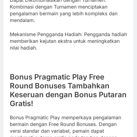
Kombinasi dengan Turnamen menciptakan
pengalaman bermain yang lebih kompleks dan
mendalam.
Mekanisme Pengganda Hadiah: Pengganda hadiah
memberikan kejutan ekstra untuk meningkatkan
nilai hadiah.
Bonus Pragmatic Play Free
Round Bonuses Tambahkan
Keseruan dengan Bonus Putaran
Gratis!
Bonus Pragmatic Play memperkaya pengalaman
bermain dengan Free Round Bonuses. Dengan
versi standar dan variabel, pemain dapat