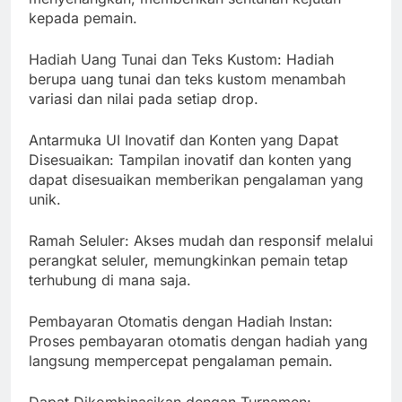
kepada pemain.
Hadiah Uang Tunai dan Teks Kustom: Hadiah
berupa uang tunai dan teks kustom menambah
variasi dan nilai pada setiap drop.
Antarmuka UI Inovatif dan Konten yang Dapat
Disesuaikan: Tampilan inovatif dan konten yang
dapat disesuaikan memberikan pengalaman yang
unik.
Ramah Seluler: Akses mudah dan responsif melalui
perangkat seluler, memungkinkan pemain tetap
terhubung di mana saja.
Pembayaran Otomatis dengan Hadiah Instan:
Proses pembayaran otomatis dengan hadiah yang
langsung mempercepat pengalaman pemain.
Dapat Dikombinasikan dengan Turnamen: