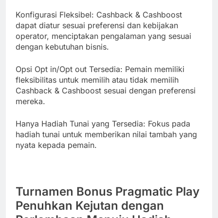
Konfigurasi Fleksibel: Cashback & Cashboost
dapat diatur sesuai preferensi dan kebijakan
operator, menciptakan pengalaman yang sesuai
dengan kebutuhan bisnis.
Opsi Opt in/Opt out Tersedia: Pemain memiliki
fleksibilitas untuk memilih atau tidak memilih
Cashback & Cashboost sesuai dengan preferensi
mereka.
Hanya Hadiah Tunai yang Tersedia: Fokus pada
hadiah tunai untuk memberikan nilai tambah yang
nyata kepada pemain.
Turnamen Bonus Pragmatic Play
Penuhkan Kejutan dengan