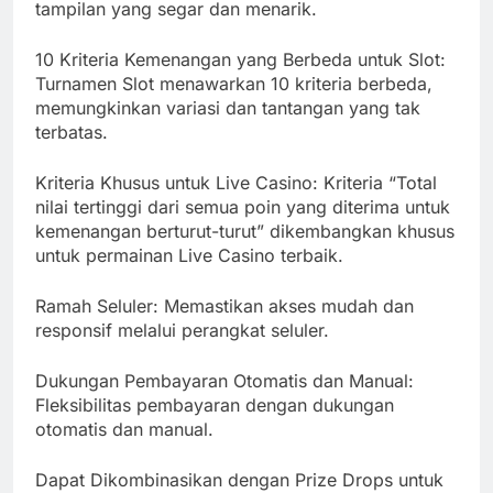
tampilan yang segar dan menarik.
10 Kriteria Kemenangan yang Berbeda untuk Slot:
Turnamen Slot menawarkan 10 kriteria berbeda,
memungkinkan variasi dan tantangan yang tak
terbatas.
Kriteria Khusus untuk Live Casino: Kriteria “Total
nilai tertinggi dari semua poin yang diterima untuk
kemenangan berturut-turut” dikembangkan khusus
untuk permainan Live Casino terbaik.
Ramah Seluler: Memastikan akses mudah dan
responsif melalui perangkat seluler.
Dukungan Pembayaran Otomatis dan Manual:
Fleksibilitas pembayaran dengan dukungan
otomatis dan manual.
Dapat Dikombinasikan dengan Prize Drops untuk