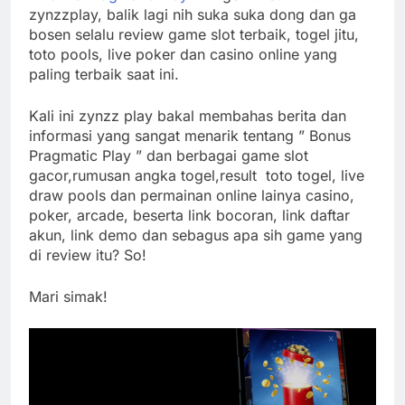
zynzzplay, balik lagi nih suka suka dong dan ga
bosen selalu review game slot terbaik, togel jitu,
toto pools, live poker dan casino online yang
paling terbaik saat ini.
Kali ini zynzz play bakal membahas berita dan
informasi yang sangat menarik tentang ” Bonus
Pragmatic Play ” dan berbagai game slot
gacor,rumusan angka togel,result toto togel, live
draw pools dan permainan online lainya casino,
poker, arcade, beserta link bocoran, link daftar
akun, link demo dan sebagus apa sih game yang
di review itu? So!
Mari simak!