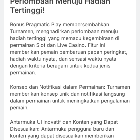
Perlombaan Menuju Hadiah
Tertinggi!
Bonus Pragmatic Play mempersembahkan
Turnamen, menghadirkan perlombaan menuju
hadiah tertinggi yang memacu kegembiraan di
permainan Slot dan Live Casino. Fitur ini
memberikan pemain pembaruan papan peringkat,
hadiah waktu nyata, dan sensasi waktu nyata
dengan kriteria beragam untuk kedua jenis
permainan.
Konsep dan Notifikasi dalam Permainan: Turnamen
memberikan konsep unik dan notifikasi langsung
dalam permainan untuk meningkatkan pengalaman
pemain.
Antarmuka UI Inovatif dan Konten yang Dapat
Disesuaikan: Antarmuka pengguna baru dan
konten yang dapat disesuaikan memberikan