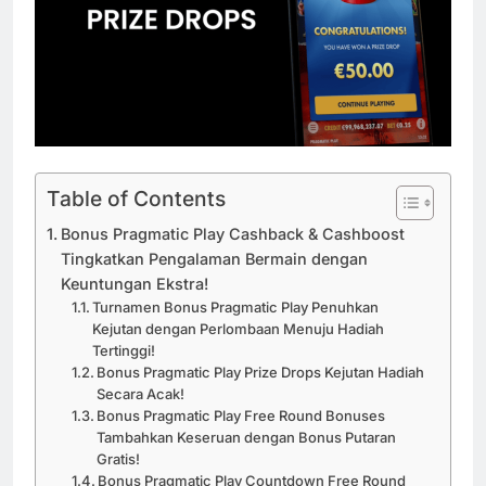
Table of Contents
Bonus Pragmatic Play Cashback & Cashboost
Tingkatkan Pengalaman Bermain dengan
Keuntungan Ekstra!
Turnamen Bonus Pragmatic Play Penuhkan
Kejutan dengan Perlombaan Menuju Hadiah
Tertinggi!
Bonus Pragmatic Play Prize Drops Kejutan Hadiah
Secara Acak!
Bonus Pragmatic Play Free Round Bonuses
Tambahkan Keseruan dengan Bonus Putaran
Gratis!
Bonus Pragmatic Play Countdown Free Round