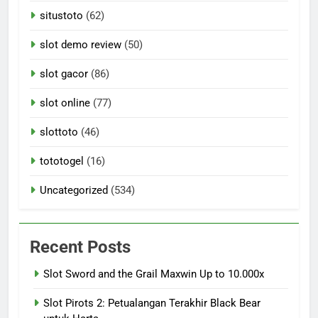
situstoto
(62)
slot demo review
(50)
slot gacor
(86)
slot online
(77)
slottoto
(46)
tototogel
(16)
Uncategorized
(534)
Recent Posts
Slot Sword and the Grail Maxwin Up to 10.000x
Slot Pirots 2: Petualangan Terakhir Black Bear