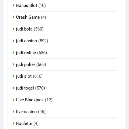
Bonus Slot
(10)
Crash Game
(4)
judi bola
(560)
judi casino
(592)
judi online
(636)
judi poker
(566)
judi slot
(616)
judi togel
(570)
Live Blackjack
(12)
live casino
(46)
Roulette
(4)