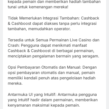
kepada pemain dan memberikan hadiah tambahan
tunai untuk kemenangan mereka!
Tidak Memerlukan Integrasi Tambahan: Cashback
& Cashboost dapat diakses tanpa perlu integrasi
tambahan, memudahkan operator.
Tersedia untuk Semua Permainan Live Casino dan
Crash: Pengguna dapat menikmati manfaat
Cashback & Cashboost di berbagai permainan,
menciptakan pengalaman bermain yang seragam.
Opsi Pembayaran Otomatis dan Manual: Dengan
opsi pembayaran otomatis dan manual, pemain
memiliki kendali penuh atas pengelolaan hadiah
mereka.
Antarmuka UI yang Intuitif: Antarmuka pengguna
yang intuitif hadir dalam permainan, memberikan
kenyamanan maksimal kepada pemain.