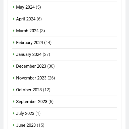
May 2024
(5)
April 2024
(6)
March 2024
(3)
February 2024
(14)
January 2024
(27)
December 2023
(30)
November 2023
(26)
October 2023
(12)
September 2023
(5)
July 2023
(1)
June 2023
(15)