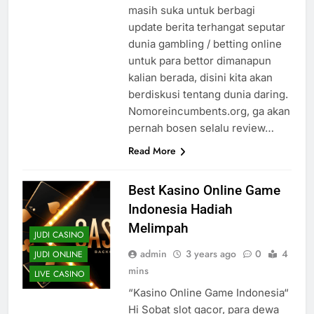
masih suka untuk berbagi
update berita terhangat seputar
dunia gambling / betting online
untuk para bettor dimanapun
kalian berada, disini kita akan
berdiskusi tentang dunia daring.
Nomoreincumbents.org, ga akan
pernah bosen selalu review…
Read More
Best Kasino Online Game
Indonesia Hadiah
Melimpah
JUDI CASINO
admin
3 years ago
0
4
JUDI ONLINE
mins
LIVE CASINO
“Kasino Online Game Indonesia“
Hi Sobat slot gacor, para dewa