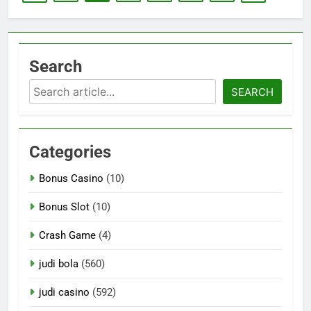
Search
Search
SEARCH
Categories
Bonus Casino
(10)
Bonus Slot
(10)
Crash Game
(4)
judi bola
(560)
judi casino
(592)