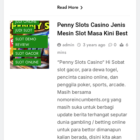
Read More
JUDI ONLINE
Penny Slots Casino Jenis
JUDI SLOT
Mesin Slot Masa Kini Best
SLOT DEMO
admin
3 years ago
0
6
REVIEW
mins
SLOT GACOR
“Penny Slots Casino“ Hi Sobat
SLOT ONLINE
slot gacor, para dewa togel,
pencinta casino online, dan
penggila poker, sports, arcade.
Masih bersama
nomoreincumbents.org yang
masih suka untuk berbagi
update berita terhangat seputar
dunia gambling / betting online
untuk para bettor dimanapun
kalian berada, disini kita akan