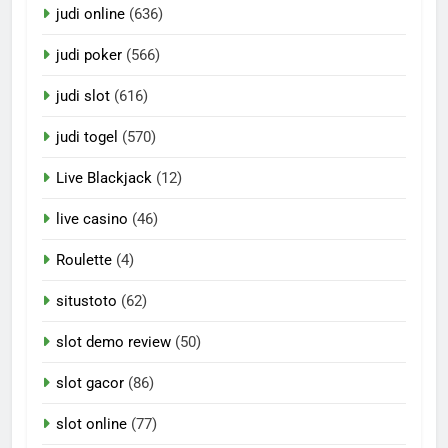
judi online
(636)
judi poker
(566)
judi slot
(616)
judi togel
(570)
Live Blackjack
(12)
live casino
(46)
Roulette
(4)
situstoto
(62)
slot demo review
(50)
slot gacor
(86)
slot online
(77)