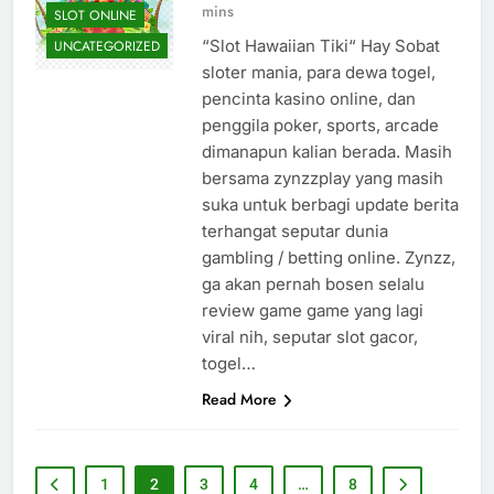
mins
SLOT ONLINE
“Slot Hawaiian Tiki“ Hay Sobat
UNCATEGORIZED
sloter mania, para dewa togel,
pencinta kasino online, dan
penggila poker, sports, arcade
dimanapun kalian berada. Masih
bersama zynzzplay yang masih
suka untuk berbagi update berita
terhangat seputar dunia
gambling / betting online. Zynzz,
ga akan pernah bosen selalu
review game game yang lagi
viral nih, seputar slot gacor,
togel…
Read More
1
2
3
4
…
8