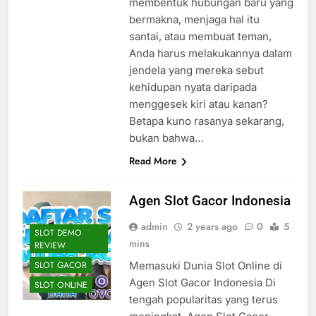
membentuk hubungan baru yang
bermakna, menjaga hal itu
santai, atau membuat teman,
Anda harus melakukannya dalam
jendela yang mereka sebut
kehidupan nyata daripada
menggesek kiri atau kanan?
Betapa kuno rasanya sekarang,
bukan bahwa…
Read More
Agen Slot Gacor Indonesia
admin
2 years ago
0
5
SLOT DEMO
mins
REVIEW
SLOT GACOR
Memasuki Dunia Slot Online di
Agen Slot Gacor Indonesia Di
SLOT ONLINE
tengah popularitas yang terus