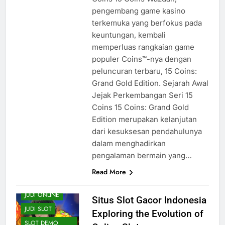
pengembang game kasino
terkemuka yang berfokus pada
keuntungan, kembali
memperluas rangkaian game
populer Coins™-nya dengan
peluncuran terbaru, 15 Coins:
Grand Gold Edition. Sejarah Awal
Jejak Perkembangan Seri 15
Coins 15 Coins: Grand Gold
Edition merupakan kelanjutan
dari kesuksesan pendahulunya
dalam menghadirkan
pengalaman bermain yang…
Read More
BONUS SLOT
JUDI ONLINE
Situs Slot Gacor Indonesia
JUDI SLOT
Exploring the Evolution of
SLOT DEMO