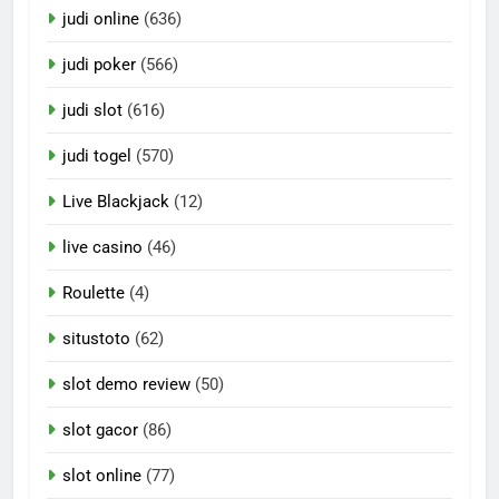
judi online
(636)
judi poker
(566)
judi slot
(616)
judi togel
(570)
Live Blackjack
(12)
live casino
(46)
Roulette
(4)
situstoto
(62)
slot demo review
(50)
slot gacor
(86)
slot online
(77)