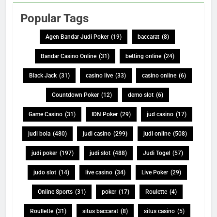
Popular Tags
Agen Bandar Judi Poker
(19)
baccarat
(8)
Bandar Casino Online
(31)
betting online
(24)
Black Jack
(31)
casino live
(33)
casino online
(6)
Countdown Poker
(12)
demo slot
(6)
Game Casino
(31)
IDN Poker
(29)
jud casino
(17)
judi bola
(480)
judi casino
(299)
judi online
(508)
judi poker
(197)
judi slot
(488)
Judi Togel
(57)
judo slot
(14)
live casino
(34)
Live Poker
(29)
Online Sports
(31)
poker
(17)
Roulette
(4)
Roullette
(31)
situs baccarat
(8)
situs casino
(5)