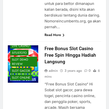
untuk para bettor dimanapun
kalian berada, disini kita akan
berdiskusi tentang dunia daring.
Nomoreincumbents.org, ga akan
JUDI CASINO
pernah…
JUDI ONLINE
Read More
JUDI SLOT
LIVE CASINO
Free Bonus Slot Casino
SITUSTOTO
Free Spin Hingga Hadiah
SLOT DEMO
Langsung
REVIEW
admin
3 years ago
0
6
SLOT GACOR
mins
SLOT ONLINE
“Free Bonus Slot Casino“ Hi
Sobat slot gacor, para dewa
togel, pencinta casino online,
dan penggila poker, sports,
arcade. Masih bersama