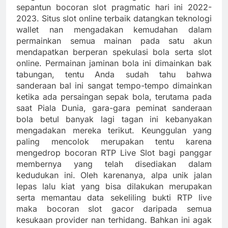
sepantun bocoran slot pragmatic hari ini 2022-
2023. Situs slot online terbaik datangkan teknologi
wallet nan mengadakan kemudahan dalam
permainkan semua mainan pada satu akun
mendapatkan berperan spekulasi bola serta slot
online. Permainan jaminan bola ini dimainkan bak
tabungan, tentu Anda sudah tahu bahwa
sanderaan bal ini sangat tempo-tempo dimainkan
ketika ada persaingan sepak bola, terutama pada
saat Piala Dunia, gara-gara peminat sanderaan
bola betul banyak lagi tagan ini kebanyakan
mengadakan mereka terikut. Keunggulan yang
paling mencolok merupakan tentu karena
mengedrop bocoran RTP Live Slot bagi panggar
membernya yang telah disediakan dalam
kedudukan ini. Oleh karenanya, alpa unik jalan
lepas lalu kiat yang bisa dilakukan merupakan
serta memantau data sekeliling bukti RTP live
maka bocoran slot gacor daripada semua
kesukaan provider nan terhidang. Bahkan ini agak