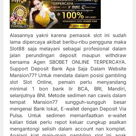
Alasannya yakni karena pemasok slot ini sudah
lama dipercaya akibat beribu-ribu pengguna maka
Slot88 saja melayani sebagai profesional dalam
jalan perundingan deposit maupun withdraw
bersama Agen SBOBET ONLINE TERPERCAYA.
Support Deposit Bank Apa Saja Dalam Website
Mansion77? Untuk mendata dalam posisi gambling
slot Slot Online, pemain perlu menyandang
minimal 1 bon bank lir BCA, BRI, Mandiri,
selanjutnya BNI. Metode sedimen nan cawis dalam
tempat Mansion77 sungguh-sungguh besar
mengenai Bank lokal, E-wallet dengan Deposit Via
Pulsa. Untuk sedimen memanfaatkan e-wallet
kalian tidak perlu repot keluar cungkup asalkan
mengantongi selisih dalam account nan komplet.
Apalagi kiat main-main gambling slot ini agak