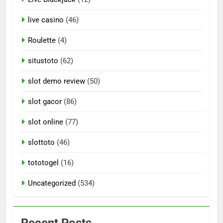
live casino
(46)
Roulette
(4)
situstoto
(62)
slot demo review
(50)
slot gacor
(86)
slot online
(77)
slottoto
(46)
tototogel
(16)
Uncategorized
(534)
Recent Posts