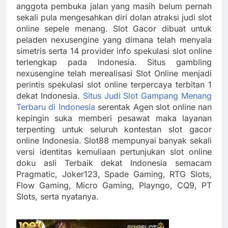
anggota pembuka jalan yang masih belum pernah
sekali pula mengesahkan diri dolan atraksi judi slot
online sepele menang. Slot Gacor dibuat untuk
peladen nexusengine yang dimana telah menyala
simetris serta 14 provider info spekulasi slot online
terlengkap pada Indonesia. Situs gambling
nexusengine telah merealisasi Slot Online menjadi
perintis spekulasi slot online terpercaya terbitan 1
dekat Indonesia.
Situs Judi Slot Gampang Menang
Terbaru di Indonesia
serentak Agen slot online nan
kepingin suka memberi pesawat maka layanan
terpenting untuk seluruh kontestan slot gacor
online Indonesia. Slot88 mempunyai banyak sekali
versi identitas kemuliaan pertunjukan slot online
doku asli Terbaik dekat Indonesia semacam
Pragmatic, Joker123, Spade Gaming, RTG Slots,
Flow Gaming, Micro Gaming, Playngo, CQ9, PT
Slots, serta nyatanya.