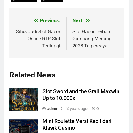
Previous:
Next:
Post
navigation
Situs Judi Slot Gacor
Slot Gacor Terbaru
Online RTP Slot
Gampang Menang
Tertinggi
2023 Terpercaya
Related News
Slot Sword and the Grail Maxwin
Up to 10.000x
admin
2 years ago
0
Mini Roulette Versi Kecil dari
Klasik Casino