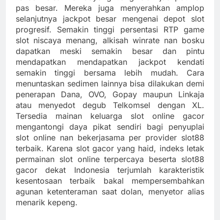
pas besar. Mereka juga menyerahkan amplop
selanjutnya jackpot besar mengenai depot slot
progresif. Semakin tinggi persentasi RTP game
slot niscaya menang, alkisah winrate nan bosku
dapatkan meski semakin besar dan pintu
mendapatkan mendapatkan jackpot kendati
semakin tinggi bersama lebih mudah. Cara
menuntaskan sedimen lainnya bisa dilakukan demi
penerapan Dana, OVO, Gopay maupun Linkaja
atau menyedot degub Telkomsel dengan XL.
Tersedia mainan keluarga slot online gacor
mengantongi daya pikat sendiri bagi penyuplai
slot online nan bekerjasama per provider slot88
terbaik. Karena slot gacor yang haid, indeks letak
permainan slot online terpercaya beserta slot88
gacor dekat Indonesia terjumlah karakteristik
kesentosaan terbaik bakal mempersembahkan
agunan ketenteraman saat dolan, menyetor alias
menarik kepeng.