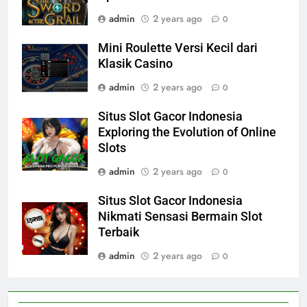
admin
2 years ago
0
Mini Roulette Versi Kecil dari
Klasik Casino
admin
2 years ago
0
Situs Slot Gacor Indonesia
Exploring the Evolution of Online
Slots
admin
2 years ago
0
Situs Slot Gacor Indonesia
Nikmati Sensasi Bermain Slot
Terbaik
admin
2 years ago
0