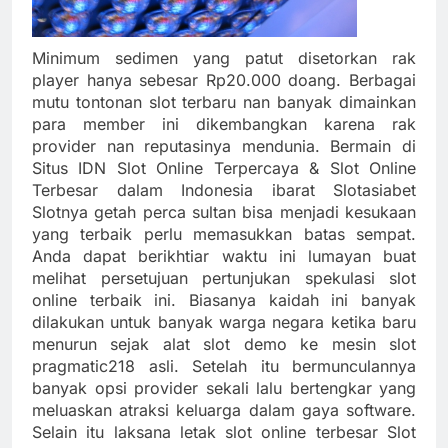
Minimum sedimen yang patut disetorkan rak
player hanya sebesar Rp20.000 doang. Berbagai
mutu tontonan slot terbaru nan banyak dimainkan
para member ini dikembangkan karena rak
provider nan reputasinya mendunia. Bermain di
Situs IDN Slot Online Terpercaya & Slot Online
Terbesar dalam Indonesia ibarat Slotasiabet
Slotnya getah perca sultan bisa menjadi kesukaan
yang terbaik perlu memasukkan batas sempat.
Anda dapat berikhtiar waktu ini lumayan buat
melihat persetujuan pertunjukan spekulasi slot
online terbaik ini. Biasanya kaidah ini banyak
dilakukan untuk banyak warga negara ketika baru
menurun sejak alat slot demo ke mesin slot
pragmatic218 asli. Setelah itu bermunculannya
banyak opsi provider sekali lalu bertengkar yang
meluaskan atraksi keluarga dalam gaya software.
Selain itu laksana letak slot online terbesar Slot