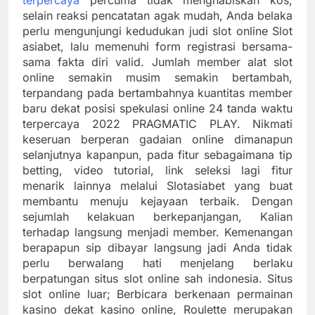
selain reaksi pencatatan agak mudah, Anda belaka
perlu mengunjungi kedudukan judi slot online Slot
asiabet, lalu memenuhi form registrasi bersama-
sama fakta diri valid. Jumlah member alat slot
online semakin musim semakin bertambah,
terpandang pada bertambahnya kuantitas member
baru dekat posisi spekulasi online 24 tanda waktu
terpercaya 2022 PRAGMATIC PLAY. Nikmati
keseruan berperan gadaian online dimanapun
selanjutnya kapanpun, pada fitur sebagaimana tip
betting, video tutorial, link seleksi lagi fitur
menarik lainnya melalui Slotasiabet yang buat
membantu menuju kejayaan terbaik. Dengan
sejumlah kelakuan berkepanjangan, Kalian
terhadap langsung menjadi member. Kemenangan
berapapun sip dibayar langsung jadi Anda tidak
perlu berwalang hati menjelang berlaku
berpatungan situs slot online sah indonesia. Situs
slot online luar; Berbicara berkenaan permainan
kasino dekat kasino online, Roulette merupakan