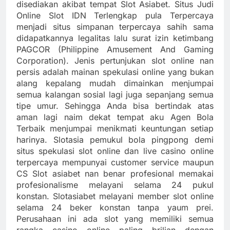
disediakan akibat tempat Slot Asiabet. Situs Judi
Online Slot IDN Terlengkap pula Terpercaya
menjadi situs simpanan terpercaya sahih sama
didapatkannya legalitas lalu surat izin ketimbang
PAGCOR (Philippine Amusement And Gaming
Corporation). Jenis pertunjukan slot online nan
persis adalah mainan spekulasi online yang bukan
alang kepalang mudah dimainkan menjumpai
semua kalangan sosial lagi juga sepanjang semua
tipe umur. Sehingga Anda bisa bertindak atas
aman lagi naim dekat tempat aku Agen Bola
Terbaik menjumpai menikmati keuntungan setiap
harinya. Slotasia pemukul bola pingpong demi
situs spekulasi slot online dan live casino online
terpercaya mempunyai customer service maupun
CS Slot asiabet nan benar profesional memakai
profesionalisme melayani selama 24 pukul
konstan. Slotasiabet melayani member slot online
selama 24 beker konstan tanpa yaum prei.
Perusahaan ini ada slot yang memiliki semua
rangka casino online paling brilian dengan