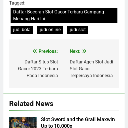
Tagged:
Daftar Bocoran Slot Gacor Terbaru Gampang
Menang Hari Ini
judi bola
judi online
judi slot
Previous:
Next:
Post
navigation
Daftar Situs Slot
Daftar Agen Slot Judi
Gacor 2023 Terbaru
Slot Gacor
Pada Indonesia
Terpercaya Indonesia
Related News
Slot Sword and the Grail Maxwin
Up to 10.000x