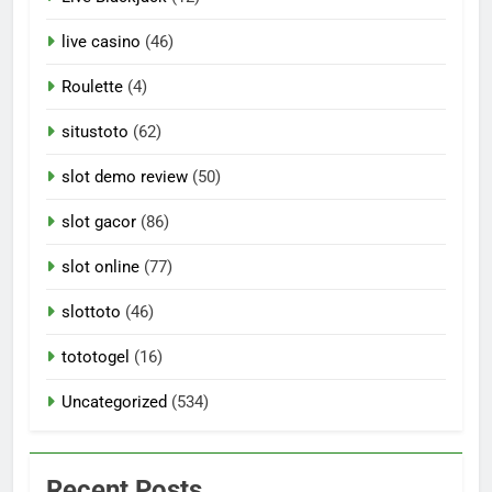
live casino
(46)
Roulette
(4)
situstoto
(62)
slot demo review
(50)
slot gacor
(86)
slot online
(77)
slottoto
(46)
tototogel
(16)
Uncategorized
(534)
Recent Posts