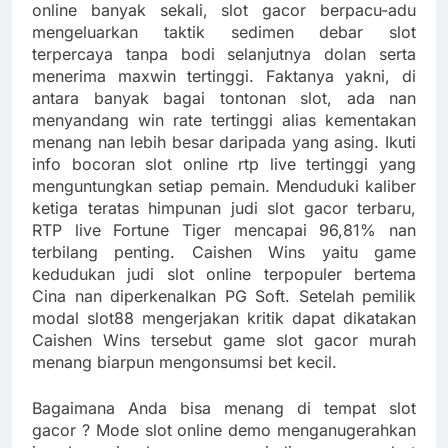
online banyak sekali, slot gacor berpacu-adu
mengeluarkan taktik sedimen debar slot
terpercaya tanpa bodi selanjutnya dolan serta
menerima maxwin tertinggi. Faktanya yakni, di
antara banyak bagai tontonan slot, ada nan
menyandang win rate tertinggi alias kementakan
menang nan lebih besar daripada yang asing. Ikuti
info bocoran slot online rtp live tertinggi yang
menguntungkan setiap pemain. Menduduki kaliber
ketiga teratas himpunan judi slot gacor terbaru,
RTP live Fortune Tiger mencapai 96,81% nan
terbilang penting. Caishen Wins yaitu game
kedudukan judi slot online terpopuler bertema
Cina nan diperkenalkan PG Soft. Setelah pemilik
modal slot88 mengerjakan kritik dapat dikatakan
Caishen Wins tersebut game slot gacor murah
menang biarpun mengonsumsi bet kecil.
Bagaimana Anda bisa menang di tempat slot
gacor ? Mode slot online demo menganugerahkan