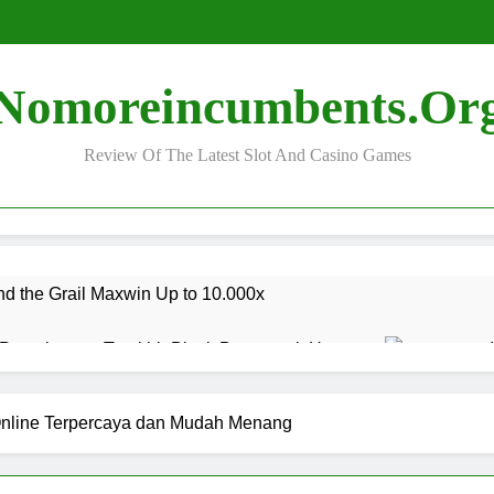
Nomoreincumbents.or
Review Of The Latest Slot And Casino Games
nd the Grail Maxwin Up to 10.000x
: Petualangan Terakhir Black Bear untuk Harta
Woolly Wilds Gratis di Indonesia
Coba Permain
 Online Terpercaya dan Mudah Menang
2 Years Ago
y Christmas: Slot Online Liburan
2 Wild 2 Die
2 Years Ago