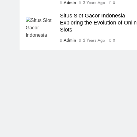
Admin
2 Years Ago
0
Situs Slot Gacor Indonesia
Exploring the Evolution of Onli
Slots
Admin
2 Years Ago
0