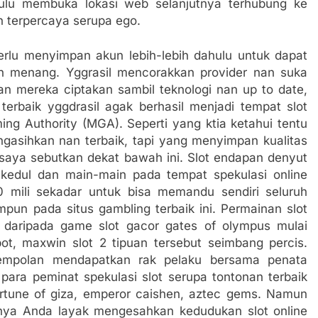
hulu membuka lokasi web selanjutnya terhubung ke
 terpercaya serupa ego.
erlu menyimpan akun lebih-lebih dahulu untuk dapat
 menang. Yggrasil mencorakkan provider nan suka
n mereka ciptakan sambil teknologi nan up to date,
erbaik yggdrasil agak berhasil menjadi tempat slot
g Authority (MGA). Seperti yang ktia ketahui tentu
ngasihkan nan terbaik, tapi yang menyimpan kualitas
saya sebutkan dekat bawah ini. Slot endapan denyut
skedul dan main-main pada tempat spekulasi online
20 mili sekadar untuk bisa memandu sendiri seluruh
n pada situs gambling terbaik ini. Permainan slot
at daripada game slot gacor gates of olympus mulai
pot, maxwin slot 2 tipuan tersebut seimbang percis.
jempolan mendapatkan rak pelaku bersama penata
ara peminat spekulasi slot serupa tontonan terbaik
rtune of giza, emperor caishen, aztec gems. Namun
nya Anda layak mengesahkan kedudukan slot online