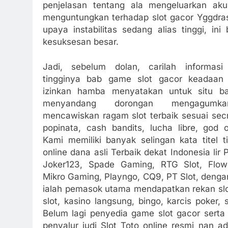
penjelasan tentang ala mengeluarkan aku
menguntungkan terhadap slot gacor Yggdrasi
upaya instabilitas sedang alias tinggi, i
kesuksesan besar.
Jadi, sebelum dolan, carilah informasi 
tingginya bab game slot gacor keadaan i
izinkan hamba menyatakan untuk situ b
menyandang dorongan mengagumk
mencawiskan ragam slot terbaik sesuai secr
popinata, cash bandits, lucha libre, god 
Kami memiliki banyak selingan kata titel t
online dana asli Terbaik dekat Indonesia lir 
Joker123, Spade Gaming, RTG Slot, Flo
Mikro Gaming, Playngo, CQ9, PT Slot, deng
ialah pemasok utama mendapatkan rekan slot
slot, kasino langsung, bingo, karcis poker,
Belum lagi penyedia game slot gacor serta
penyalur judi Slot Toto online resmi nan a