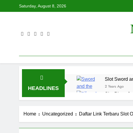
Skip
Saturday, August 8, 2026
to
content
Slot Sword a
2 Years Ago
HEADLINES
Slot Pirots 2
2 Years Ago
Bermain Slot 
Home
Uncategorized
Daftar Link Terbaru Slot
2 Years Ago
Fishin’ Frenz
2 Years Ago