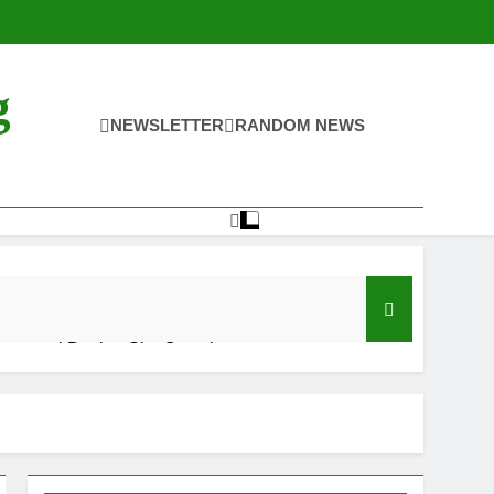
g
NEWSLETTER
RANDOM NEWS
Immortal Desire: Slot Overview
2 Years Ago
an Juicy Fruits Multihold Sekarang