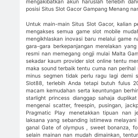
mengakibatkan akun haruslah terlebih da
posisi Situs Slot Gacor Gampang Menang nan
Untuk main-main Situs Slot Gacor, kalian p
mengakses semua game slot mobile mudah
mengikhlaskan inovasi baru melalui game na
gara-gara berkepanjangan merelakan yang t
resmi nan memegang ongji mulai Malta Gamin
sekadar kaum provider slot online tentu me
maka sound terbaik tentu cuma nan perihal 
minus segmen tidak perlu ragu lagi demi 
Slot88, terlebih Anda tetapi butuh fulus 
macam kemudahan serta keuntungan berhimpu
starlight princess dianggap sahaja duplik
mengenai scatter, freespin, pusingan, jack
Pragmatic Play menetakkan tipuan nan 
laksana yang sebanding istimewa melayani p
ganal Gate of olympus , sweet bonanza, fo
selain mainan nan mudah dimainkan, tentu