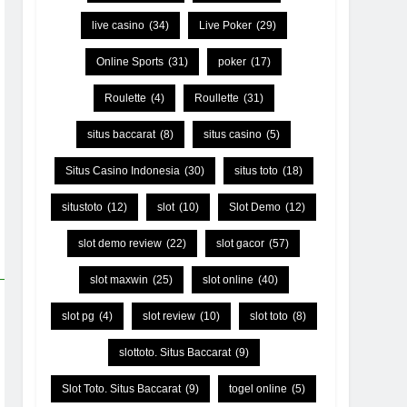
live casino
(34)
Live Poker
(29)
Online Sports
(31)
poker
(17)
Roulette
(4)
Roullette
(31)
situs baccarat
(8)
situs casino
(5)
Situs Casino Indonesia
(30)
situs toto
(18)
situstoto
(12)
slot
(10)
Slot Demo
(12)
slot demo review
(22)
slot gacor
(57)
slot maxwin
(25)
slot online
(40)
slot pg
(4)
slot review
(10)
slot toto
(8)
slottoto. Situs Baccarat
(9)
Slot Toto. Situs Baccarat
(9)
togel online
(5)