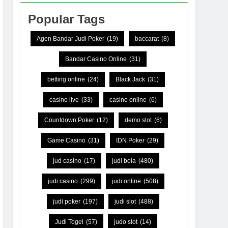
Popular Tags
Agen Bandar Judi Poker
(19)
baccarat
(8)
Bandar Casino Online
(31)
betting online
(24)
Black Jack
(31)
casino live
(33)
casino online
(6)
Countdown Poker
(12)
demo slot
(6)
Game Casino
(31)
IDN Poker
(29)
jud casino
(17)
judi bola
(480)
judi casino
(299)
judi online
(508)
judi poker
(197)
judi slot
(488)
Judi Togel
(57)
judo slot
(14)