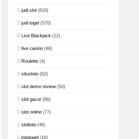
judi slot
(616)
judi togel
(570)
Live Blackjack
(12)
live casino
(46)
Roulette
(4)
situstoto
(62)
slot demo review
(50)
slot gacor
(86)
slot online
(77)
slottoto
(46)
tototogel
(16)