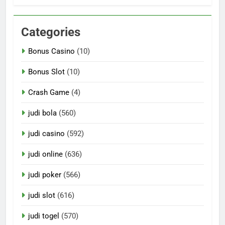
Categories
Bonus Casino
(10)
Bonus Slot
(10)
Crash Game
(4)
judi bola
(560)
judi casino
(592)
judi online
(636)
judi poker
(566)
judi slot
(616)
judi togel
(570)