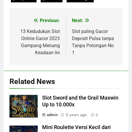
Previous:
Next:
Post
navigation
13 Kedudukan Slot
Slot paling Gacor
Online Gacor 2023
Deposit Pulsa tanpa
Gampang Menang
Tanpa Potongan No
Keadaan Ini
1
Related News
Slot Sword and the Grail Maxwin
Up to 10.000x
admin
2 years ago
0
Mini Roulette Versi Kecil dari