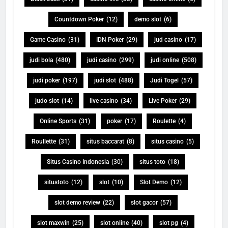
Countdown Poker
(12)
demo slot
(6)
Game Casino
(31)
IDN Poker
(29)
jud casino
(17)
judi bola
(480)
judi casino
(299)
judi online
(508)
judi poker
(197)
judi slot
(488)
Judi Togel
(57)
judo slot
(14)
live casino
(34)
Live Poker
(29)
Online Sports
(31)
poker
(17)
Roulette
(4)
Roullette
(31)
situs baccarat
(8)
situs casino
(5)
Situs Casino Indonesia
(30)
situs toto
(18)
situstoto
(12)
slot
(10)
Slot Demo
(12)
slot demo review
(22)
slot gacor
(57)
slot maxwin
(25)
slot online
(40)
slot pg
(4)