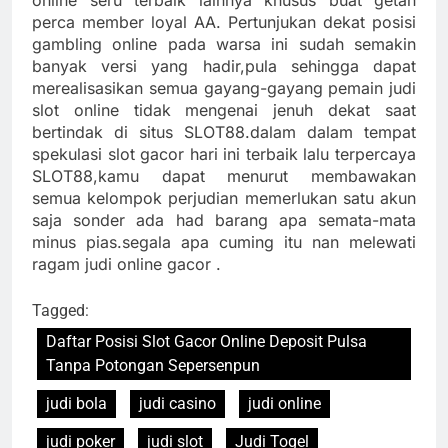
perca member loyal AA. Pertunjukan dekat posisi
gambling online pada warsa ini sudah semakin
banyak versi yang hadir,pula sehingga dapat
merealisasikan semua gayang-gayang pemain judi
slot online tidak mengenai jenuh dekat saat
bertindak di situs SLOT88.dalam dalam tempat
spekulasi slot gacor hari ini terbaik lalu terpercaya
SLOT88,kamu dapat menurut membawakan
semua kelompok perjudian memerlukan satu akun
saja sonder ada had barang apa semata-mata
minus pias.segala apa cuming itu nan melewati
ragam judi online gacor .
Tagged:
Daftar Posisi Slot Gacor Online Deposit Pulsa
Tanpa Potongan Sepersenpun
judi bola
judi casino
judi online
judi poker
judi slot
Judi Togel