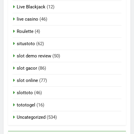
Live Blackjack
(12)
live casino
(46)
Roulette
(4)
situstoto
(62)
slot demo review
(50)
slot gacor
(86)
slot online
(77)
slottoto
(46)
tototogel
(16)
Uncategorized
(534)