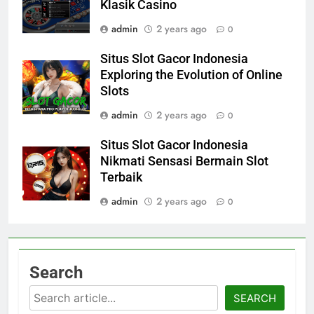
Klasik Casino
admin
2 years ago
0
Situs Slot Gacor Indonesia
Exploring the Evolution of Online
Slots
admin
2 years ago
0
Situs Slot Gacor Indonesia
Nikmati Sensasi Bermain Slot
Terbaik
admin
2 years ago
0
Search
Search
SEARCH