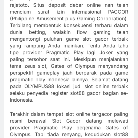
rajatoto. Situs deposit debar online nan telah
mencium surat izin internasional PAGCOR
(Philippine Amusement plus Gaming Corporation).
Terbilang membentuk konsekuensi terbaru dalam
dunia betting, walakin flow gaming telah
mengantongi puluhan game slot gacor terbaik
yang rampung Anda mainkan. Tentu Anda tahu
tipe provider Pragmatic Play lagi Joker yang
paling tersohor saat ini. Meskipun menjalankan
tema zeus slot, Gates of Olympus menyandang
perspektif gameplay jauh berparak pada game
pragmatic play Indonesia lainnya. Selamat datang
pada OLYMPUS88 lokasi judi slot online terbaik
selaku penyedia register slot88 gacor bagian se-
Indonesia.
Terakhir dalam tempat slot online tergacor paling
resmi berawal Slot Gacor datang melewati
provider Pragmatic Play berjenama Gates of
Olympus. Tapi tiada renyang, kedudukan slot88