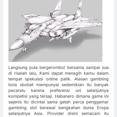
Langsung pula bergerombol bersama sampai sua
di risalah lalu, Kami dapat menagih kamu dalam
tempat spekulasi online patik. Alasan gambling
bola sbobet mempunyai sedemikian itu banyak
pecandu karena preferensi uni selanjutnya
kompetisi yang tersaji. Habanero dimana game ini
sejenis itu dicintai sama getah perca penggemar
gambling slot berawal bengkahan dunia Eropa
selanjutnya Asia. Provider disini semacam itu