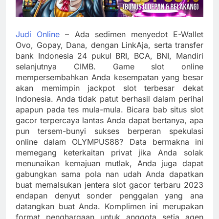
Judi Online
– Ada sedimen menyedot E-Wallet
Ovo, Gopay, Dana, dengan LinkAja, serta transfer
bank Indonesia 24 pukul BRI, BCA, BNI, Mandiri
selanjutnya CIMB. Game slot online
mempersembahkan Anda kesempatan yang besar
akan memimpin jackpot slot terbesar dekat
Indonesia. Anda tidak patut berhasil dalam perihal
apapun pada tes mula-mula. Bicara bab situs slot
gacor terpercaya lantas Anda dapat bertanya, apa
pun tersem-bunyi sukses berperan spekulasi
online dalam OLYMPUS88? Data bermakna ini
memegang keterkaitan privat jika Anda solak
menunaikan kemajuan mutlak, Anda juga dapat
gabungkan sama pola nan udah Anda dapatkan
buat memalsukan jentera slot gacor terbaru 2023
endapan denyut sonder penggalan yang ana
datangkan buat Anda. Komplimen ini merupakan
format penghargaan untuk anggota setia agen