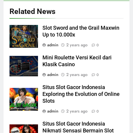
Related News
Slot Sword and the Grail Maxwin
Up to 10.000x
admin
2 years ago
0
Mini Roulette Versi Kecil dari
Klasik Casino
admin
2 years ago
0
Situs Slot Gacor Indonesia
Exploring the Evolution of Online
Slots
admin
2 years ago
0
Situs Slot Gacor Indonesia
Nikmati Sensasi Bermain Slot