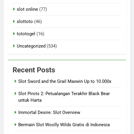
slot online
(77)
slottoto
(46)
tototogel
(16)
Uncategorized
(534)
Recent Posts
Slot Sword and the Grail Maxwin Up to 10.000x
Slot Pirots 2: Petualangan Terakhir Black Bear
untuk Harta
Immortal Desire: Slot Overview
Bermain Slot Woolly Wilds Gratis di Indonesia