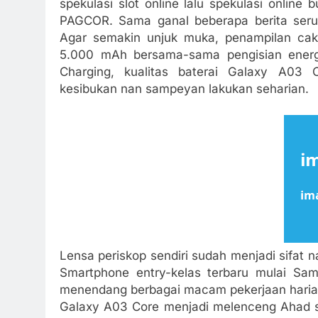
spekulasi slot online lalu spekulasi online
PAGCOR. Sama ganal beberapa berita seru
Agar semakin unjuk muka, penampilan caka
5.000 mAh bersama-sama pengisian energi 
Charging, kualitas baterai Galaxy A0
kesibukan nan sampeyan lakukan seharian.
Lensa periskop sendiri sudah menjadi sifat 
Smartphone entry-kelas terbaru mulai Sams
menendang berbagai macam pekerjaan harian
Galaxy A03 Core menjadi melenceng Ahad s