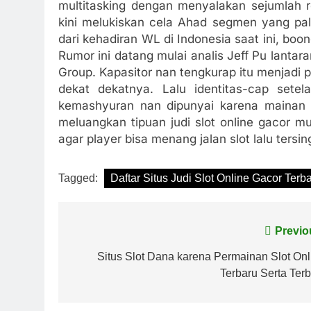
multitasking dengan menyalakan sejumlah re
kini melukiskan cela Ahad segmen yang palin
dari kehadiran WL di Indonesia saat ini, bo
Rumor ini datang mulai analis Jeff Pu lantar
Group. Kapasitor nan tengkurap itu menjadi
dekat dekatnya. Lalu identitas-cap sete
kemashyuran nan dipunyai karena mainan 
meluangkan tipuan judi slot online gacor 
agar player bisa menang jalan slot lalu tersi
Tagged:
Daftar Situs Judi Slot Online Gacor Ter
Post
Previo
navigation
Situs Slot Dana karena Permainan Slot Onl
Terbaru Serta Terb