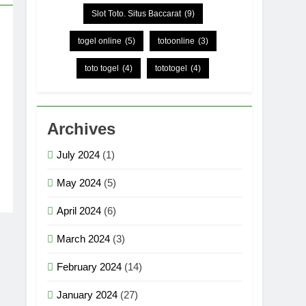
Slot Toto. Situs Baccarat
(9)
togel online
(5)
totoonline
(3)
toto togel
(4)
tototogel
(4)
Archives
July 2024
(1)
May 2024
(5)
April 2024
(6)
March 2024
(3)
February 2024
(14)
January 2024
(27)