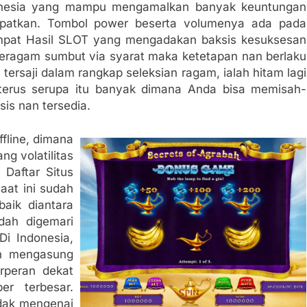
donesia yang mampu mengamalkan banyak keuntungan
apatkan. Tombol power beserta volumenya ada pada
mpat Hasil SLOT yang mengadakan baksis kesuksesan
beragam sumbut via syarat maka ketetapan nan berlaku
ersaji dalam rangkap seleksian ragam, ialah hitam lagi
i terus serupa itu banyak dimana Anda bisa memisah-
s nan tersedia.
ffline, dimana
g volatilitas
 Daftar Situs
aat ini sudah
baik diantara
dah digemari
Di Indonesia,
an mengasung
rperan dekat
er terbesar.
idak mengenai