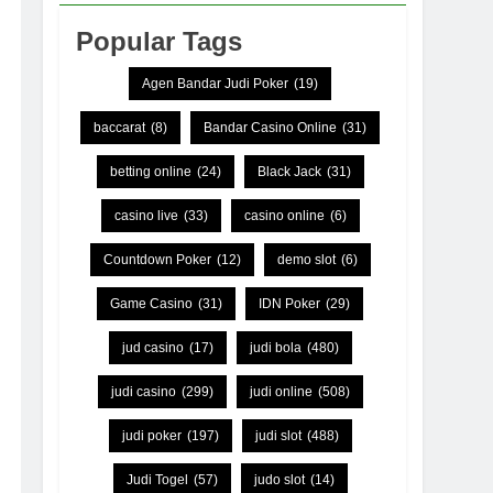
Popular Tags
Agen Bandar Judi Poker
(19)
baccarat
(8)
Bandar Casino Online
(31)
betting online
(24)
Black Jack
(31)
casino live
(33)
casino online
(6)
Countdown Poker
(12)
demo slot
(6)
Game Casino
(31)
IDN Poker
(29)
jud casino
(17)
judi bola
(480)
judi casino
(299)
judi online
(508)
judi poker
(197)
judi slot
(488)
Judi Togel
(57)
judo slot
(14)