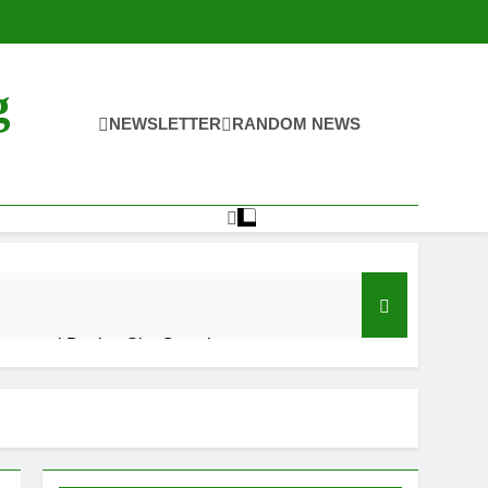
g
NEWSLETTER
RANDOM NEWS
Immortal Desire: Slot Overview
2 Years Ago
an Juicy Fruits Multihold Sekarang