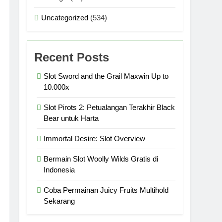
Uncategorized
(534)
Recent Posts
Slot Sword and the Grail Maxwin Up to
10.000x
Slot Pirots 2: Petualangan Terakhir Black
Bear untuk Harta
Immortal Desire: Slot Overview
Bermain Slot Woolly Wilds Gratis di
Indonesia
Coba Permainan Juicy Fruits Multihold
Sekarang