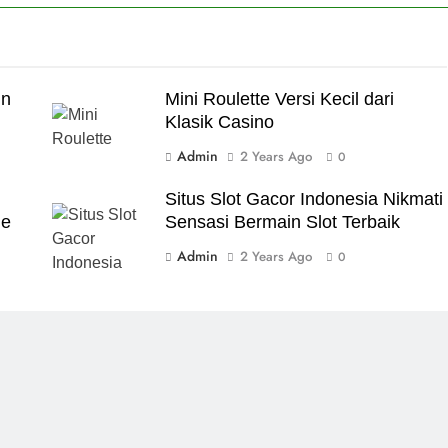
in
Mini Roulette Versi Kecil dari
Klasik Casino
Admin
2 Years Ago
0
Situs Slot Gacor Indonesia Nikmati
ne
Sensasi Bermain Slot Terbaik
Admin
2 Years Ago
0