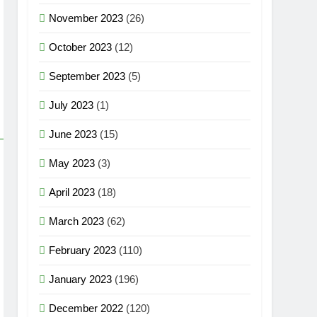
November 2023
(26)
October 2023
(12)
September 2023
(5)
July 2023
(1)
June 2023
(15)
May 2023
(3)
April 2023
(18)
March 2023
(62)
February 2023
(110)
January 2023
(196)
December 2022
(120)