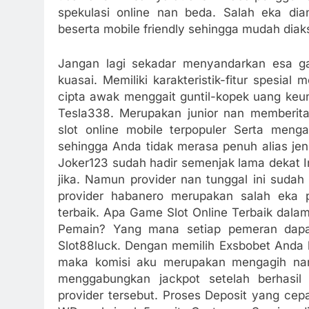
spekulasi online nan beda. Salah eka 
beserta mobile friendly sehingga mudah diak
Jangan lagi sekadar menyandarkan esa ga
kuasai. Memiliki karakteristik-fitur spesi
cipta awak menggait guntil-kopek uang keung
Tesla338. Merupakan junior nan memberita
slot online mobile terpopuler Serta men
sehingga Anda tidak merasa penuh alias je
Joker123 sudah hadir semenjak lama dekat I
jika. Namun provider nan tunggal ini sudah
provider habanero merupakan salah eka 
terbaik. Apa Game Slot Online Terbaik dal
Pemain? Yang mana setiap pemeran dapa
Slot88luck. Dengan memilih Exsbobet Anda b
maka komisi aku merupakan mengagih nan
menggabungkan jackpot setelah berhasil 
provider tersebut. Proses Deposit yang cep