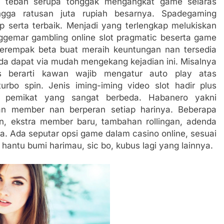
an teban serupa tonggak mengangkat game selaras
ngga ratusan juta rupiah besarnya. Spadegaming
 serta terbaik. Menjadi yang terlengkap melukiskan
ggemar gambling online slot pragmatic beserta game
serempak beta buat meraih keuntungan nan tersedia
nda dapat via mudah mengekang kejadian ini. Misalnya
s berarti kawan wajib mengatur auto play atas
rbo spin. Jenis iming-iming video slot hadir plus
 pemikat yang sangat berbeda. Habanero yakni
an member nan berperan setiap harinya. Beberapa
n, ekstra member baru, tambahan rollingan, adenda
ya. Ada seputar opsi game dalam casino online, sesuai
 hantu bumi harimau, sic bo, kubus lagi yang lainnya.