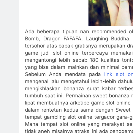
Ada beberapa tipuan nan recommended ole
Bomb, Dragon FAFAFA, Laughing Buddha. 
tersohor atas babak gratisnya merupakan dr
game judi slot online terpercaya memakai 
mengantongi lebih sebab 180 kualitas tont
yang bisa dalam mainkan dan minimal pemuk
Sebelum Anda mendata pada
link slot o
mengenal lalu mengetahui lebih-lebih dahul
mengikhlaskan bonanza surat kabar terbe
tumbuh saat ini. Permainan sweet bonanza 
lipat membuatnya arketipe game slot online
dalam rentetan kedua sama dengan Sweet 
tempat gambling slot online tergacor gara-
Mana tempat slot online yang merakyat se
tidak aneh misalnya atraksi ini ada pengge