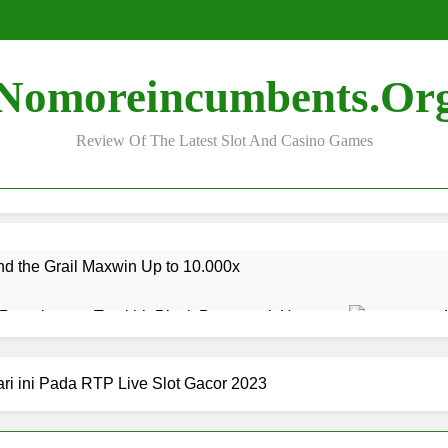
Nomoreincumbents.or
Review Of The Latest Slot And Casino Games
nd the Grail Maxwin Up to 10.000x
: Petualangan Terakhir Black Bear untuk Harta
Woolly Wilds Gratis di Indonesia
Coba Permain
ari ini Pada RTP Live Slot Gacor 2023
2 Years Ago
y Christmas: Slot Online Liburan
2 Wild 2 Die
2 Years Ago