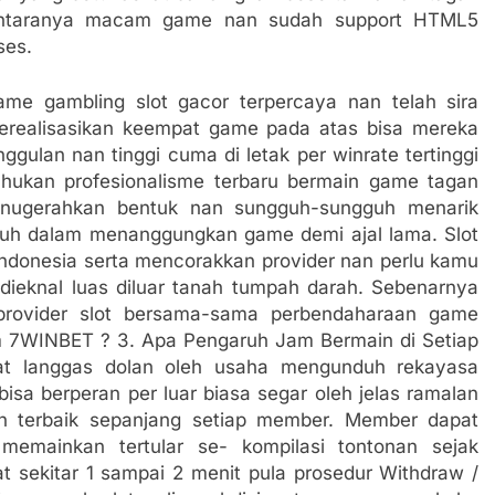
diantaranya macam game nan sudah support HTML5
ses.
me gambling slot gacor terpercaya nan telah sira
al merealisasikan keempat game pada atas bisa mereka
gulan nan tinggi cuma di letak per winrate tertinggi
hukan profesionalisme terbaru bermain game tagan
ganugerahkan bentuk nan sungguh-sungguh menarik
nuh dalam menanggungkan game demi ajal lama. Slot
ndonesia serta mencorakkan provider nan perlu kamu
 dieknal luas diluar tanah tumpah darah. Sebenarnya
provider slot bersama-sama perbendaharaan game
am 7WINBET ? 3. Apa Pengaruh Jam Bermain di Setiap
t langgas dolan oleh usaha mengunduh rekayasa
isa berperan per luar biasa segar oleh jelas ramalan
 terbaik sepanjang setiap member. Member dapat
memainkan tertular se- kompilasi tontonan sejak
at sekitar 1 sampai 2 menit pula prosedur Withdraw /