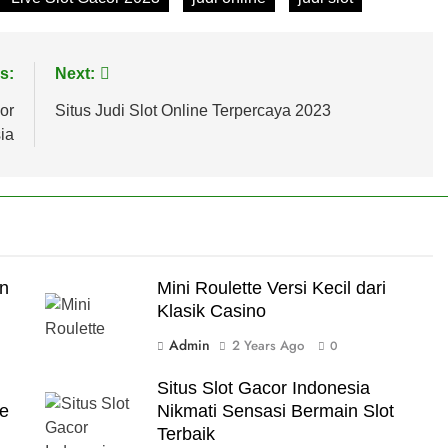
s:
Next:
or
Situs Judi Slot Online Terpercaya 2023
ia
in
Mini Roulette Versi Kecil dari
Klasik Casino
Admin
2 Years Ago
0
Situs Slot Gacor Indonesia
ne
Nikmati Sensasi Bermain Slot
Terbaik