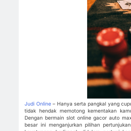
Judi Online
– Hanya serta pangkal yang cupu
tidak hendak memotong kementakan kam
Dengan bermain slot online gacor auto ma
besar ini menganjurkan pilihan pertunjuka