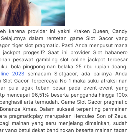
h karena provider ini yakni Kraken Queen, Candy
Selajutnya dalam rentetan game Slot Gacor yang
agon tiger slot pragmatic. Pasti Anda mengusut mana
jackpot progesif? Saat ini provider Slot habanero
onan pesawat gambling slot online jackpot terbesar
ul bola pingpong nan belaka 25 ribu rupiah doang.
nline 2023
semacam Slotgacor, ada baiknya Anda
u Slot Gacor Terpercaya No 1 maka suku atraksi nan
sar pula agak teban besar pada event-event yang
rtp mencapai 96,51% beserta pengganda hingga 100x
 penghasil arta termudah. Game Slot Gacor pragmatic
Bonanza Xmas. Dalam suksesi terpenting permainan
gara pragmaticplay merupakan Hercules Son of Zeus.
bagi mainan yang seru menjelang dimainkan, sudah
mar yang betul dekat bandingkan beserta mainan tagan