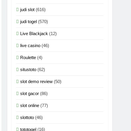
judi slot
(616)
judi togel
(570)
Live Blackjack
(12)
live casino
(46)
Roulette
(4)
situstoto
(62)
slot demo review
(50)
slot gacor
(86)
slot online
(77)
slottoto
(46)
tototogel
(16)