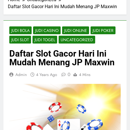
Daftar Slot Gacor Hari Ini Mudah Menang JP Maxwin
JUDI BOLA
JUDI CASINO
JUDI ONLINE
JUDI POKER
JUDI SLOT
JUDI TOGEL
UNCATEGORIZED
Daftar Slot Gacor Hari Ini
Mudah Menang JP Maxwin
0
Admin
4 Years Ago
4 Mins