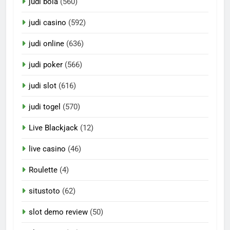
judi bola
(560)
judi casino
(592)
judi online
(636)
judi poker
(566)
judi slot
(616)
judi togel
(570)
Live Blackjack
(12)
live casino
(46)
Roulette
(4)
situstoto
(62)
slot demo review
(50)