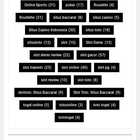
Online Sports
(31)
poker
(17)
Roulette
(4)
Roullette
(31)
situs baccarat
(8)
situs casino
(5)
Situs Casino Indonesia
(30)
situs toto
(18)
situstoto
(12)
slot
(10)
Slot Demo
(12)
slot demo review
(22)
slot gacor
(57)
slot maxwin
(25)
slot online
(40)
slot pg
(4)
slot review
(10)
slot toto
(8)
slottoto. Situs Baccarat
(9)
Slot Toto. Situs Baccarat
(9)
togel online
(5)
totoonline
(3)
toto togel
(4)
tototogel
(4)