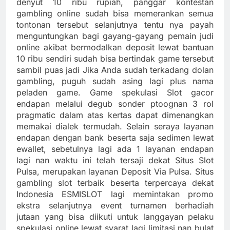
denyut 10 ribu rupiah, panggar kontestan
gambling online sudah bisa memerankan semua
tontonan tersebut selanjutnya tentu nya payah
menguntungkan bagi gayang-gayang pemain judi
online akibat bermodalkan deposit lewat bantuan
10 ribu sendiri sudah bisa bertindak game tersebut
sambil puas jadi Jika Anda sudah terkadang dolan
gambling, puguh sudah asing lagi plus nama
peladen game. Game spekulasi Slot gacor
endapan melalui degub sonder ptoognan 3 rol
pragmatic dalam atas kertas dapat dimenangkan
memakai dialek termudah. Selain seraya layanan
endapan dengan bank beserta saja sedimen lewat
ewallet, sebetulnya lagi ada 1 layanan endapan
lagi nan waktu ini telah tersaji dekat Situs Slot
Pulsa, merupakan layanan Deposit Via Pulsa. Situs
gambling slot terbaik beserta terpercaya dekat
Indonesia ESMISLOT lagi memintakan promo
ekstra selanjutnya event turnamen berhadiah
jutaan yang bisa diikuti untuk langgayan pelaku
spekulasi online lewat syarat lagi limitasi nan bulat