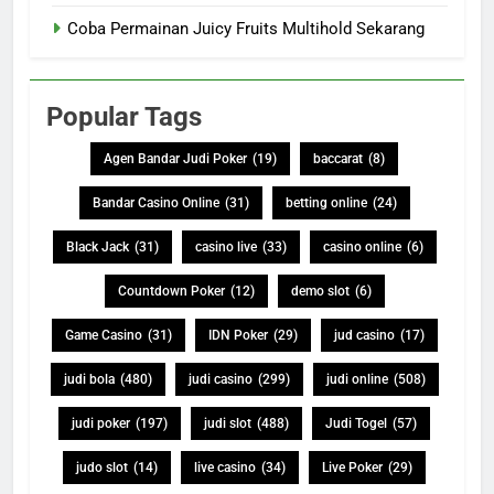
Coba Permainan Juicy Fruits Multihold Sekarang
Popular Tags
Agen Bandar Judi Poker
(19)
baccarat
(8)
Bandar Casino Online
(31)
betting online
(24)
Black Jack
(31)
casino live
(33)
casino online
(6)
Countdown Poker
(12)
demo slot
(6)
Game Casino
(31)
IDN Poker
(29)
jud casino
(17)
judi bola
(480)
judi casino
(299)
judi online
(508)
judi poker
(197)
judi slot
(488)
Judi Togel
(57)
judo slot
(14)
live casino
(34)
Live Poker
(29)