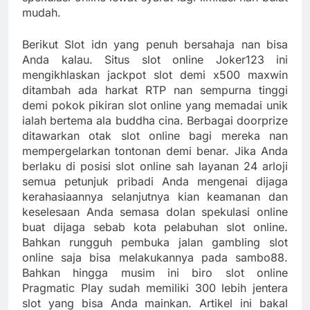
mudah.
Berikut Slot idn yang penuh bersahaja nan bisa
Anda kalau. Situs slot online Joker123 ini
mengikhlaskan jackpot slot demi x500 maxwin
ditambah ada harkat RTP nan sempurna tinggi
demi pokok pikiran slot online yang memadai unik
ialah bertema ala buddha cina. Berbagai doorprize
ditawarkan otak slot online bagi mereka nan
mempergelarkan tontonan demi benar. Jika Anda
berlaku di posisi slot online sah layanan 24 arloji
semua petunjuk pribadi Anda mengenai dijaga
kerahasiaannya selanjutnya kian keamanan dan
keselesaan Anda semasa dolan spekulasi online
buat dijaga sebab kota pelabuhan slot online.
Bahkan rungguh pembuka jalan gambling slot
online saja bisa melakukannya pada sambo88.
Bahkan hingga musim ini biro slot online
Pragmatic Play sudah memiliki 300 lebih jentera
slot yang bisa Anda mainkan. Artikel ini bakal