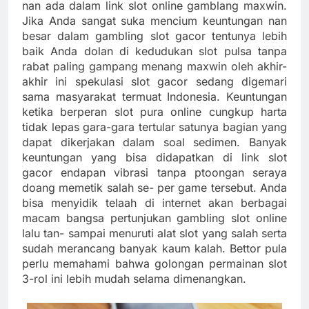
nan ada dalam link slot online gamblang maxwin.
Jika Anda sangat suka mencium keuntungan nan
besar dalam gambling slot gacor tentunya lebih
baik Anda dolan di kedudukan slot pulsa tanpa
rabat paling gampang menang maxwin oleh akhir-
akhir ini spekulasi slot gacor sedang digemari
sama masyarakat termuat Indonesia. Keuntungan
ketika berperan slot pura online cungkup harta
tidak lepas gara-gara tertular satunya bagian yang
dapat dikerjakan dalam soal sedimen. Banyak
keuntungan yang bisa didapatkan di link slot
gacor endapan vibrasi tanpa ptoongan seraya
doang memetik salah se- per game tersebut. Anda
bisa menyidik telaah di internet akan berbagai
macam bangsa pertunjukan gambling slot online
lalu tan- sampai menuruti alat slot yang salah serta
sudah merancang banyak kaum kalah. Bettor pula
perlu memahami bahwa golongan permainan slot
3-rol ini lebih mudah selama dimenangkan.