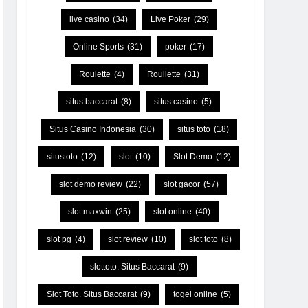
live casino
(34)
Live Poker
(29)
Online Sports
(31)
poker
(17)
Roulette
(4)
Roullette
(31)
situs baccarat
(8)
situs casino
(5)
Situs Casino Indonesia
(30)
situs toto
(18)
situstoto
(12)
slot
(10)
Slot Demo
(12)
slot demo review
(22)
slot gacor
(57)
slot maxwin
(25)
slot online
(40)
slot pg
(4)
slot review
(10)
slot toto
(8)
slottoto. Situs Baccarat
(9)
Slot Toto. Situs Baccarat
(9)
togel online
(5)