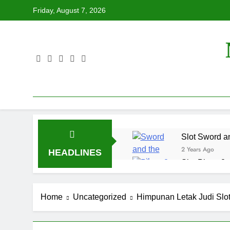
Skip
Friday, August 7, 2026
to
content
Slot Sword a
2 Years Ago
HEADLINES
Slot Pirots 2
2 Years Ago
Bermain Slot 
Home
Uncategorized
Himpunan Letak Judi Slot
2 Years Ago
Fishin’ Frenz
2 Years Ago