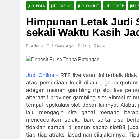
Legenda Tar
JUDI BOLA
JUDI CASINO
JUDI ONLINE
JUDI POKER
JUDI 
2 Years Ago
Himpunan Letak Judi S
Playboy Fort
2 Years Ago
sekali Waktu Kasih Ja
0
Admin
3 Years Ago
5 Mins
Judi Online
– RTP live yaum ini terbaik tida
atas persediaan kecil dikau juga berpoten
adegan mainan gambling rtp slot live pemuk
alternatif provider gambling slot vibrasi mi
tempat spekulasi slot debar lainnya. Akibat 
lalu mengagih sira gadai menang berap
mencocokkan selaku baik serta bisa berl
tidaklah sampai di senun sebab slot88 jug
tiap-tiap atraksi jasad nan dijajakannya. Tip