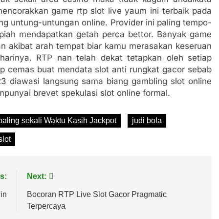
ncorakkan game rtp slot live yaum ini terbaik pada
g untung-untungan online. Provider ini paling tempo-
upiah mendapatkan getah perca bettor. Banyak game
akan akibat arah tempat biar kamu merasakan keseruan
harinya. RTP nan telah dekat tetapkan oleh setiap
ap cemas buat mendata slot anti rungkat gacor sebab
23 diawasi langsung sama biang gambling slot online
mpunyai brevet spekulasi slot online formal.
paling sekali Waktu Kasih Jackpot
judi bola
slot
s:
Next:
in
Bocoran RTP Live Slot Gacor Pragmatic
Terpercaya