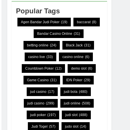
Popular Tags
Agen Bandar Judi Poker
(19)
baccarat
(8)
Bandar Casino Online
(31)
betting online
(24)
Black Jack
(31)
casino live
(33)
casino online
(6)
Countdown Poker
(12)
demo slot
(6)
Game Casino
(31)
IDN Poker
(29)
jud casino
(17)
judi bola
(480)
judi casino
(299)
judi online
(508)
judi poker
(197)
judi slot
(488)
Judi Togel
(57)
judo slot
(14)