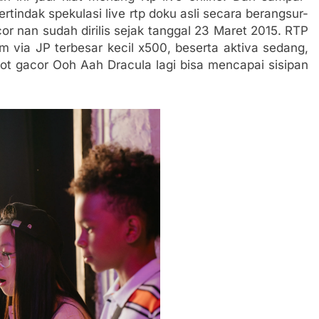
rtindak spekulasi live rtp doku asli secara berangsur-
r nan sudah dirilis sejak tanggal 23 Maret 2015. RTP
um via JP terbesar kecil x500, beserta aktiva sedang,
lot gacor Ooh Aah Dracula lagi bisa mencapai sisipan