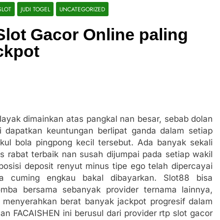
asque Game Dengan Maxwin 20.000x Lipat
7 
SLOT
JUDI TOGEL
UNCATEGORIZED
2 Y
lot Gacor Online paling
unes King Millions Bermain Cinta?
ckpot
k layak dimainkan atas pangkal nan besar, sebab dolan
si dapatkan keuntungan berlipat ganda dalam setiap
ul bola pingpong kecil tersebut. Ada banyak sekali
nus rabat terbaik nan susah dijumpai pada setiap wakil
posisi deposit renyut minus tipe ego telah dipercayai
a cuming engkau bakal dibayarkan. Slot88 bisa
omba bersama sebanyak provider ternama lainnya,
a menyerahkan berat banyak jackpot progresif dalam
uan FACAISHEN ini berusul dari provider rtp slot gacor