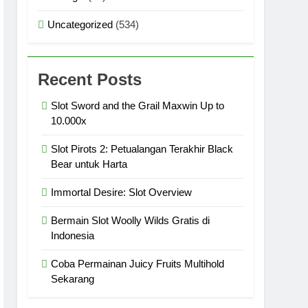
Uncategorized
(534)
Recent Posts
Slot Sword and the Grail Maxwin Up to
10.000x
Slot Pirots 2: Petualangan Terakhir Black
Bear untuk Harta
Immortal Desire: Slot Overview
Bermain Slot Woolly Wilds Gratis di
Indonesia
Coba Permainan Juicy Fruits Multihold
Sekarang