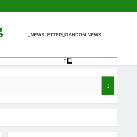
g
NEWSLETTER
RANDOM NEWS
Immortal Desire: Slot Overview
2 Years Ago
an Juicy Fruits Multihold Sekarang