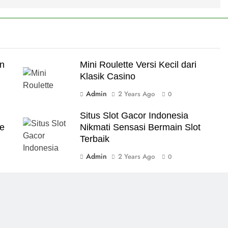
in
Mini Roulette Versi Kecil dari
Klasik Casino
Admin
2 Years Ago
0
Situs Slot Gacor Indonesia
ne
Nikmati Sensasi Bermain Slot
Terbaik
Admin
2 Years Ago
0