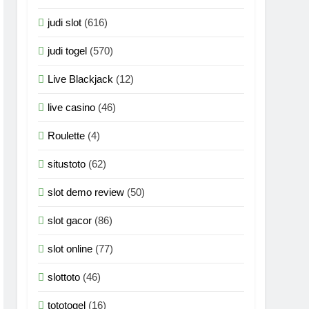
judi slot
(616)
judi togel
(570)
Live Blackjack
(12)
live casino
(46)
Roulette
(4)
situstoto
(62)
slot demo review
(50)
slot gacor
(86)
slot online
(77)
slottoto
(46)
tototogel
(16)