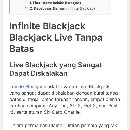
Fitur Utama Infinite Blackjack
Kebebasan Bermain Infinite Blackjack
Infinite Blackjack
Blackjack Live Tanpa
Batas
Live Blackjack yang Sangat
Dapat Diskalakan
Infinite Blackjack
adalah varian Live Blackjack
yang sangat dapat diskalakan dengan kursi tanpa
batas di meja, batas taruhan rendah, empat pilihan
taruhan samping (Any Pair, 21+3, Hot 3, dan Bust
It), serta aturan Six Card Charlie.
Dalam permainan utama, jumlah pemain yang tak