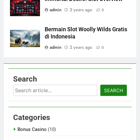
admin
2 years ago
0
Bermain Slot Woolly Wilds Gratis
di Indonesia
admin
2 years ago
0
Search
Search
SEARCH
Categories
Bonus Casino
(10)