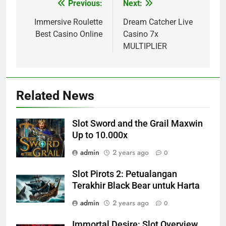
Previous:
Next:
Post
navigation
Immersive Roulette
Dream Catcher Live
Best Casino Online
Casino 7x
MULTIPLIER
Related News
Slot Sword and the Grail Maxwin
Up to 10.000x
admin
2 years ago
0
Slot Pirots 2: Petualangan
Terakhir Black Bear untuk Harta
admin
2 years ago
0
Immortal Desire: Slot Overview