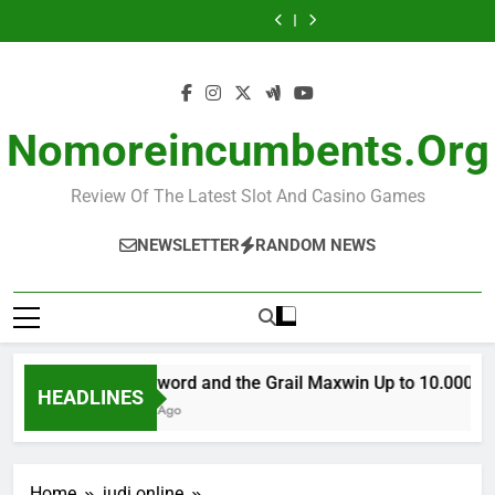
Immortal
Bermain
Skip
Woolly
and
2:
Slot
Woolly
and
2:
Desire:
Slot
Wilds
the
Petualangan
Overview
Wilds
the
Petualangan
Slot
Woolly
to
Gratis
Grail
Terakhir
Gratis
Grail
Terakhir
Overview
Wilds
content
di
Maxwin
Black
di
Maxwin
Black
Gratis
Indonesia
Up
Bear
Indonesia
Up
Bear
di
to
untuk
to
untuk
Indonesia
10.000x
Harta
10.000x
Harta
Nomoreincumbents.org
Review Of The Latest Slot And Casino Games
NEWSLETTER
RANDOM NEWS
Slot Sword and the Grail Maxwin Up to 10.000x
HEADLINES
2 Years Ago
Home
judi online