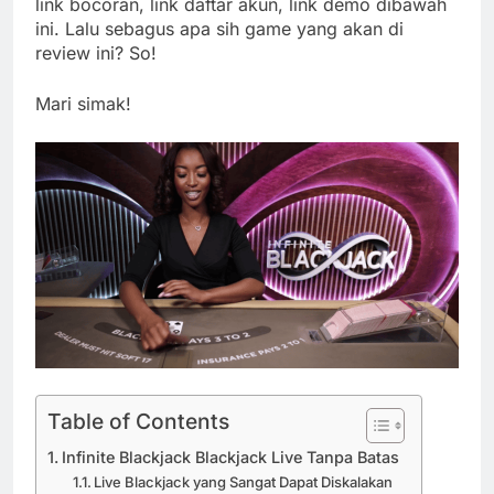
link bocoran, link daftar akun, link demo dibawah
ini. Lalu sebagus apa sih game yang akan di
review ini? So!
Mari simak!
Table of Contents
Infinite Blackjack Blackjack Live Tanpa Batas
Live Blackjack yang Sangat Dapat Diskalakan