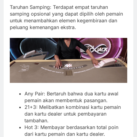
Taruhan Samping: Terdapat empat taruhan
samping opsional yang dapat dipilih oleh pemain
untuk menambahkan elemen kegembiraan dan
peluang kemenangan ekstra.
Any Pair: Bertaruh bahwa dua kartu awal
pemain akan membentuk pasangan.
21+3: Melibatkan kombinasi kartu pemain
dan kartu dealer untuk pembayaran
tambahan.
Hot 3: Membayar berdasarkan total poin
dari kartu pemain dan kartu dealer.