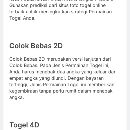
Gunakan prediksi dari situs toto togel online
terbaik untuk meningkatkan strategi Permainan
Togel Anda.
Colok Bebas 2D
Colok Bebas 2D merupakan versi lanjutan dari
Colok Bebas. Pada Jenis Permainan Togel ini,
Anda harus menebak dua angka yang keluar dari
empat angka yang diundi. Dengan bayaran
tertinggi, Jenis Permainan Togel ini memberikan
kegembiraan tanpa perlu rumit dalam menebak
angka.
Togel 4D