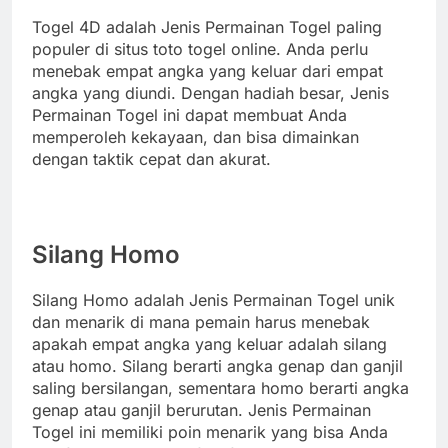
Togel 4D adalah Jenis Permainan Togel paling
populer di situs toto togel online. Anda perlu
menebak empat angka yang keluar dari empat
angka yang diundi. Dengan hadiah besar, Jenis
Permainan Togel ini dapat membuat Anda
memperoleh kekayaan, dan bisa dimainkan
dengan taktik cepat dan akurat.
Silang Homo
Silang Homo adalah Jenis Permainan Togel unik
dan menarik di mana pemain harus menebak
apakah empat angka yang keluar adalah silang
atau homo. Silang berarti angka genap dan ganjil
saling bersilangan, sementara homo berarti angka
genap atau ganjil berurutan. Jenis Permainan
Togel ini memiliki poin menarik yang bisa Anda