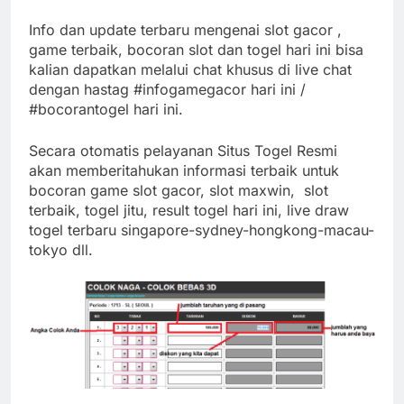
Info dan update terbaru mengenai slot gacor ,
game terbaik, bocoran slot dan togel hari ini bisa
kalian dapatkan melalui chat khusus di live chat
dengan hastag #infogamegacor hari ini /
#bocorantogel hari ini.
Secara otomatis pelayanan Situs Togel Resmi
akan memberitahukan informasi terbaik untuk
bocoran game slot gacor, slot maxwin, slot
terbaik, togel jitu, result togel hari ini, live draw
togel terbaru singapore-sydney-hongkong-macau-
tokyo dll.