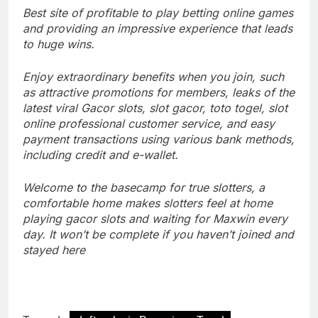
Best site of profitable to play betting online games
and providing an impressive experience that leads
to huge wins.
Enjoy extraordinary benefits when you join, such
as attractive promotions for members, leaks of the
latest viral Gacor slots, slot gacor, toto togel, slot
online professional customer service, and easy
payment transactions using various bank methods,
including credit and e-wallet.
Welcome to the basecamp for true slotters, a
comfortable home makes slotters feel at home
playing gacor slots and waiting for Maxwin every
day. It won’t be complete if you haven’t joined and
stayed here