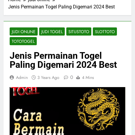
Jenis Permainan Togel Paling Digemari 2024 Best
JUDI ONLINE
JUDI TOGEL
SITUSTOTO
SLOTTOTO
TOTOTOGEL
Jenis Permainan Togel
Paling Digemari 2024 Best
0
Admin
3 Years Ago
4 Mins