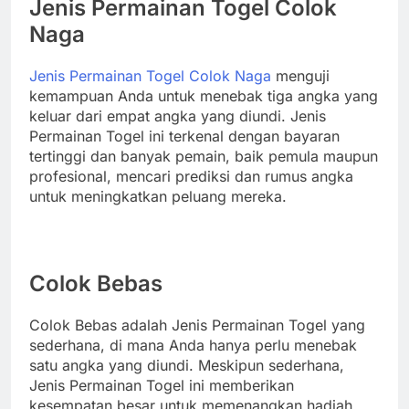
Jenis Permainan Togel Colok
Naga
Jenis Permainan Togel Colok Naga
menguji
kemampuan Anda untuk menebak tiga angka yang
keluar dari empat angka yang diundi. Jenis
Permainan Togel ini terkenal dengan bayaran
tertinggi dan banyak pemain, baik pemula maupun
profesional, mencari prediksi dan rumus angka
untuk meningkatkan peluang mereka.
Colok Bebas
Colok Bebas adalah Jenis Permainan Togel yang
sederhana, di mana Anda hanya perlu menebak
satu angka yang diundi. Meskipun sederhana,
Jenis Permainan Togel ini memberikan
kesempatan besar untuk memenangkan hadiah.