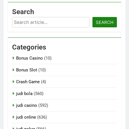
Search
Search
SEARCH
Categories
Bonus Casino
(10)
Bonus Slot
(10)
Crash Game
(4)
judi bola
(560)
judi casino
(592)
judi online
(636)
judi poker
(566)