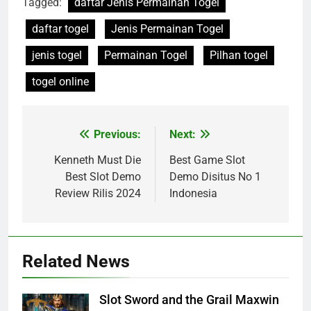
Tagged:
daftar Jenis Permainan Togel
daftar togel
Jenis Permainan Togel
jenis togel
Permainan Togel
Pilhan togel
togel online
Previous:
Next:
Post
navigation
Kenneth Must Die
Best Game Slot
Best Slot Demo
Demo Disitus No 1
Review Rilis 2024
Indonesia
Related News
Slot Sword and the Grail Maxwin