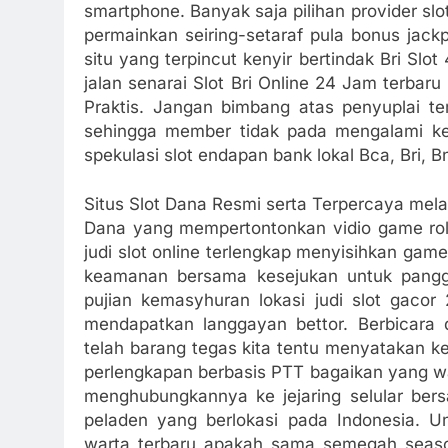
smartphone. Banyak saja pilihan provider sl
permainkan seiring-setaraf pula bonus jack
situ yang terpincut kenyir bertindak Bri Sl
jalan senarai Slot Bri Online 24 Jam terbar
Praktis. Jangan bimbang atas penyuplai tem
sehingga member tidak pada mengalami kesu
spekulasi slot endapan bank lokal Bca, Bri, 
Situs Slot Dana Resmi serta Terpercaya mela
Dana yang mempertontonkan vidio game rol b
judi slot online terlengkap menyisihkan gam
keamanan bersama kesejukan untuk pangga
pujian kemasyhuran lokasi judi slot gaco
mendapatkan langgayan bettor. Berbicara d
telah barang tegas kita tentu menyatakan k
perlengkapan berbasis PTT bagaikan yang wal
menghubungkannya ke jejaring selular ber
peladen yang berlokasi pada Indonesia. Un
warta terbaru apakah sama semegah seas