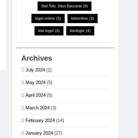
Slot Toto. Situs Baccarat
(9)
togel online
(5)
totoonline
(3)
toto togel
(4)
tototogel
(4)
Archives
July 2024
(1)
May 2024
(5)
April 2024
(6)
March 2024
(3)
February 2024
(14)
January 2024
(27)