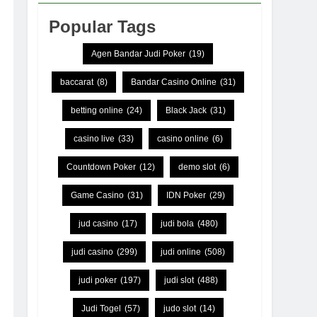
Popular Tags
Agen Bandar Judi Poker
(19)
baccarat
(8)
Bandar Casino Online
(31)
betting online
(24)
Black Jack
(31)
casino live
(33)
casino online
(6)
Countdown Poker
(12)
demo slot
(6)
Game Casino
(31)
IDN Poker
(29)
jud casino
(17)
judi bola
(480)
judi casino
(299)
judi online
(508)
judi poker
(197)
judi slot
(488)
Judi Togel
(57)
judo slot
(14)