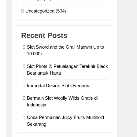
Uncategorized
(534)
Recent Posts
Slot Sword and the Grail Maxwin Up to
10.000x
Slot Pirots 2: Petualangan Terakhir Black
Bear untuk Harta
Immortal Desire: Slot Overview
Bermain Slot Woolly Wilds Gratis di
Indonesia
Coba Permainan Juicy Fruits Multihold
Sekarang