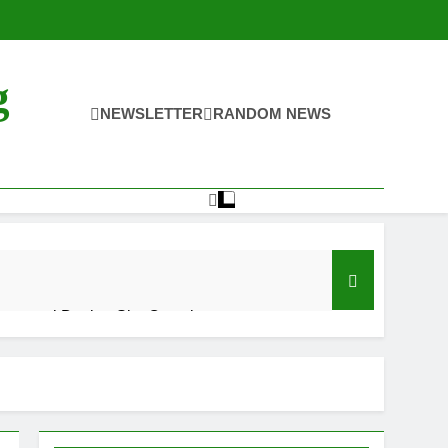
g
NEWSLETTER
RANDOM NEWS
Immortal Desire: Slot Overview
2 Years Ago
an Juicy Fruits Multihold Sekarang