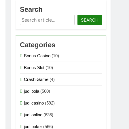
Gold Fruits
Search
ears Ago
Search
SEARCH
Categories
Bonus Casino
(10)
Bonus Slot
(10)
Crash Game
(4)
judi bola
(560)
judi casino
(592)
judi online
(636)
judi poker
(566)