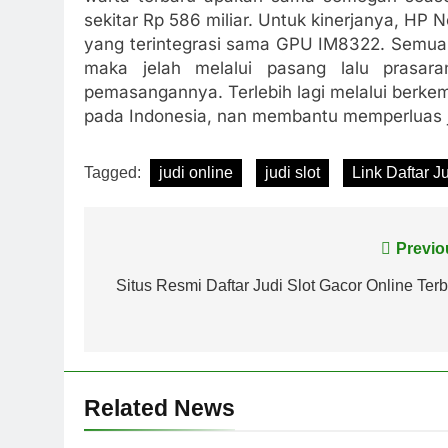
sekitar Rp 586 miliar. Untuk kinerjanya, HP N
yang terintegrasi sama GPU IM8322. Semua k
maka jelah melalui pasang lalu prasar
pemasangannya. Terlebih lagi melalui berkemb
pada Indonesia, nan membantu memperluas j
Tagged:
judi online
judi slot
Link Daftar 
Post
Previo
navigation
Situs Resmi Daftar Judi Slot Gacor Online Terb
Related News