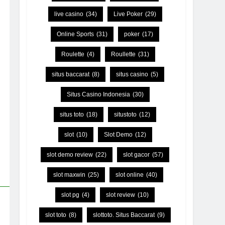
live casino
(34)
Live Poker
(29)
Online Sports
(31)
poker
(17)
Roulette
(4)
Roullette
(31)
situs baccarat
(8)
situs casino
(5)
Situs Casino Indonesia
(30)
situs toto
(18)
situstoto
(12)
slot
(10)
Slot Demo
(12)
slot demo review
(22)
slot gacor
(57)
slot maxwin
(25)
slot online
(40)
slot pg
(4)
slot review
(10)
slot toto
(8)
slottoto. Situs Baccarat
(9)