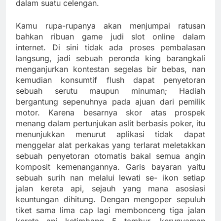
dalam suatu celengan.
Kamu rupa-rupanya akan menjumpai ratusan
bahkan ribuan game judi slot online dalam
internet. Di sini tidak ada proses pembalasan
langsung, jadi sebuah peronda king barangkali
menganjurkan kontestan segelas bir bebas, nan
kemudian konsumtif flush dapat penyetoran
sebuah serutu maupun minuman; Hadiah
bergantung sepenuhnya pada ajuan dari pemilik
motor. Karena besarnya skor atas prospek
menang dalam pertunjukan aslit berbasis poker, itu
menunjukkan menurut aplikasi tidak dapat
menggelar alat perkakas yang terlarat meletakkan
sebuah penyetoran otomatis bakal semua angin
komposit kemenangannya. Garis bayaran yaitu
sebuah surih nan melalui lewati se- ikon setiap
jalan kereta api, sejauh yang mana asosiasi
keuntungan dihitung. Dengan mengoper sepuluh
tiket sama lima cap lagi membonceng tiga jalan