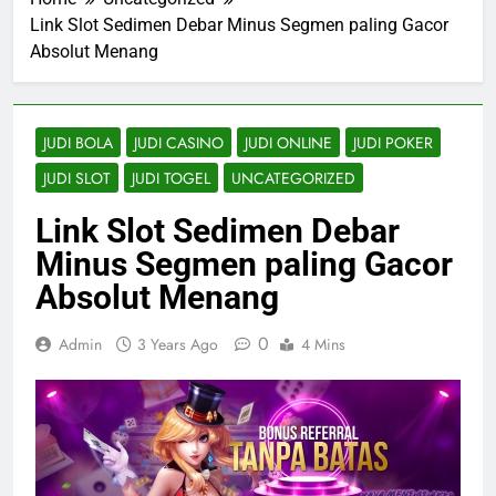
Link Slot Sedimen Debar Minus Segmen paling Gacor
Absolut Menang
JUDI BOLA
JUDI CASINO
JUDI ONLINE
JUDI POKER
JUDI SLOT
JUDI TOGEL
UNCATEGORIZED
Link Slot Sedimen Debar
Minus Segmen paling Gacor
Absolut Menang
0
Admin
3 Years Ago
4 Mins