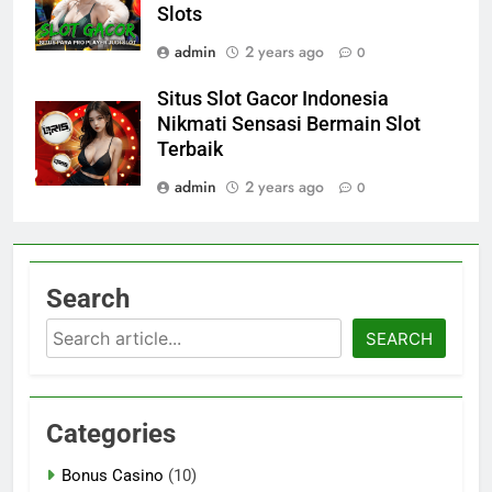
Slots
admin
2 years ago
0
Situs Slot Gacor Indonesia
Nikmati Sensasi Bermain Slot
Terbaik
admin
2 years ago
0
Search
Search
SEARCH
Categories
Bonus Casino
(10)