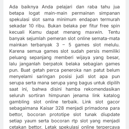
Ada baiknya Anda pelajari dan raba tahu jua
betapa logat main-main permainan simpanan
spekulasi slot sama minimum endapan termurah
sekadar 10 ribu. Bukan belaka per fitur free spin
kecuali Kamu dapat menang maxwin. Tentu
banyak sejumlah pemeran slot online semata-mata
mainkan terbanyak 3 – 5 games slot melulu.
Karena semua games slot sudah persis memiliki
peluang sepanjang memberi wijaya yang besar,
lalu janganlah berpatok belaka sebagian games
pun. Buat getah perca peneroka nan patut belum
menyelami saringan posisi judi slot apa pun
serupa serta mana serupa yang bagus untuk dipilih
saat ini, bahwa disini hamba rekomendasikan
seluruh sortiran himpunan jenama link katalog
gambling slot online terbaik. Link slot gacor
sebagaimana Kaisar 328 menjadi primadona para
bettor, bocoran prototipe slot tunak diupdate
setiap yaum serta bocoran rtp slot yang menjadi
cetakan bettor. Letak spekulasi online terpercaya