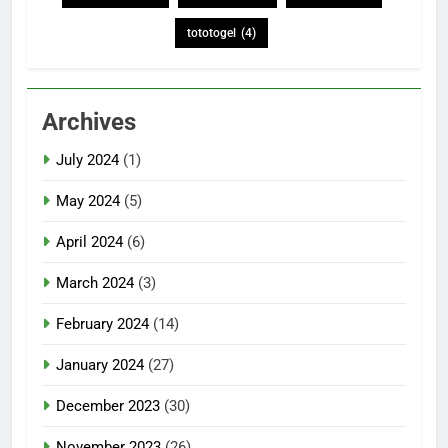
tototogel
(4)
Archives
July 2024
(1)
May 2024
(5)
April 2024
(6)
March 2024
(3)
February 2024
(14)
January 2024
(27)
December 2023
(30)
November 2023
(26)