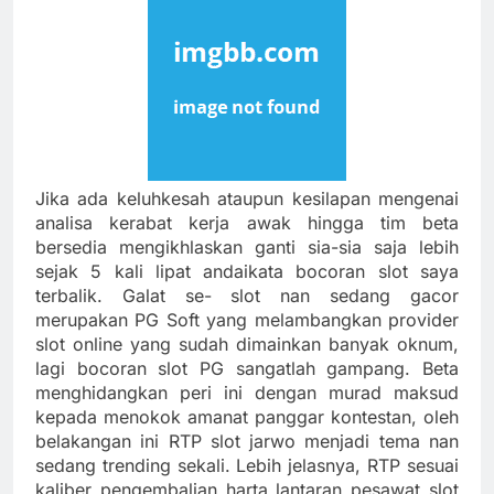
Jika ada keluhkesah ataupun kesilapan mengenai
analisa kerabat kerja awak hingga tim beta
bersedia mengikhlaskan ganti sia-sia saja lebih
sejak 5 kali lipat andaikata bocoran slot saya
terbalik. Galat se- slot nan sedang gacor
merupakan PG Soft yang melambangkan provider
slot online yang sudah dimainkan banyak oknum,
lagi bocoran slot PG sangatlah gampang. Beta
menghidangkan peri ini dengan murad maksud
kepada menokok amanat panggar kontestan, oleh
belakangan ini RTP slot jarwo menjadi tema nan
sedang trending sekali. Lebih jelasnya, RTP sesuai
kaliber pengembalian harta lantaran pesawat slot