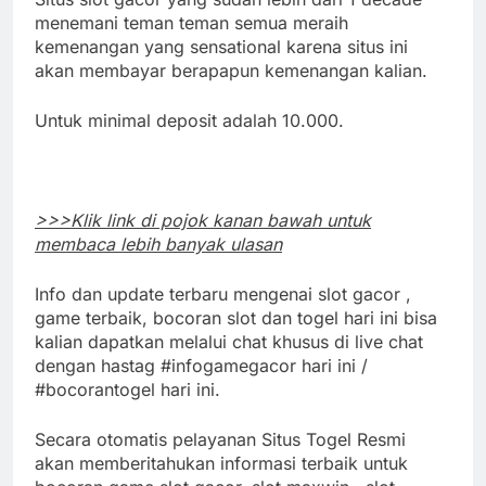
Situs slot gacor yang sudah lebih dari 1 decade
menemani teman teman semua meraih
kemenangan yang sensational karena situs ini
akan membayar berapapun kemenangan kalian.
Untuk minimal deposit adalah 10.000.
>>>Klik link di pojok kanan bawah untuk
membaca lebih banyak ulasan
Info dan update terbaru mengenai slot gacor ,
game terbaik, bocoran slot dan togel hari ini bisa
kalian dapatkan melalui chat khusus di live chat
dengan hastag #infogamegacor hari ini /
#bocorantogel hari ini.
Secara otomatis pelayanan Situs Togel Resmi
akan memberitahukan informasi terbaik untuk