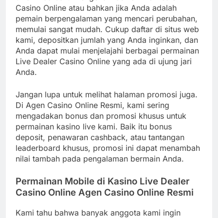
Jika Anda baru mengenal kasino Live Dealer
Casino Online atau bahkan jika Anda adalah
pemain berpengalaman yang mencari perubahan,
memulai sangat mudah. Cukup daftar di situs web
kami, depositkan jumlah yang Anda inginkan, dan
Anda dapat mulai menjelajahi berbagai permainan
Live Dealer Casino Online yang ada di ujung jari
Anda.
Jangan lupa untuk melihat halaman promosi juga.
Di Agen Casino Online Resmi, kami sering
mengadakan bonus dan promosi khusus untuk
permainan kasino live kami. Baik itu bonus
deposit, penawaran cashback, atau tantangan
leaderboard khusus, promosi ini dapat menambah
nilai tambah pada pengalaman bermain Anda.
Permainan Mobile di Kasino Live Dealer
Casino Online Agen Casino Online Resmi