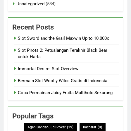
Uncategorized
(534)
Recent Posts
Slot Sword and the Grail Maxwin Up to 10.000x
Slot Pirots 2: Petualangan Terakhir Black Bear
untuk Harta
Immortal Desire: Slot Overview
Bermain Slot Woolly Wilds Gratis di Indonesia
Coba Permainan Juicy Fruits Multihold Sekarang
Popular Tags