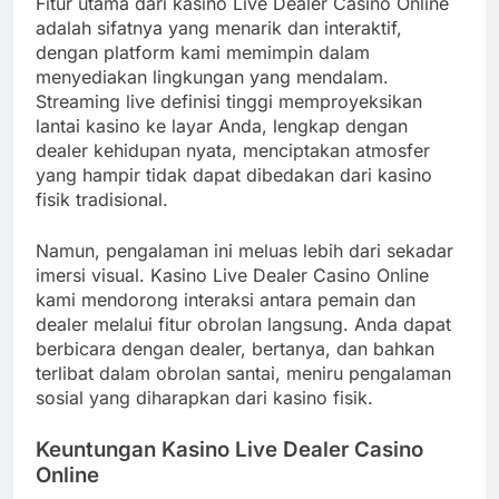
Fitur utama dari kasino Live Dealer Casino Online
adalah sifatnya yang menarik dan interaktif,
dengan platform kami memimpin dalam
menyediakan lingkungan yang mendalam.
Streaming live definisi tinggi memproyeksikan
lantai kasino ke layar Anda, lengkap dengan
dealer kehidupan nyata, menciptakan atmosfer
yang hampir tidak dapat dibedakan dari kasino
fisik tradisional.
Namun, pengalaman ini meluas lebih dari sekadar
imersi visual. Kasino Live Dealer Casino Online
kami mendorong interaksi antara pemain dan
dealer melalui fitur obrolan langsung. Anda dapat
berbicara dengan dealer, bertanya, dan bahkan
terlibat dalam obrolan santai, meniru pengalaman
sosial yang diharapkan dari kasino fisik.
Keuntungan Kasino Live Dealer Casino
Online