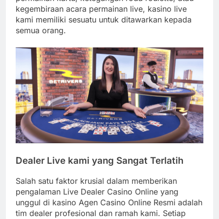
permainan kartu, ketegangan roda roulette, atau
kegembiraan acara permainan live, kasino live
kami memiliki sesuatu untuk ditawarkan kepada
semua orang.
Dealer Live kami yang Sangat Terlatih
Salah satu faktor krusial dalam memberikan
pengalaman Live Dealer Casino Online yang
unggul di kasino Agen Casino Online Resmi adalah