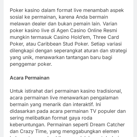
Poker Kasino
Poker kasino dalam format live menambah aspek
sosial ke permainan, karena Anda bermain
melawan dealer dan bukan pemain lain. Varian
poker kasino live di Agen Casino Online Resmi
mungkin termasuk Casino Hold’em, Three Card
Poker, atau Caribbean Stud Poker. Setiap variasi
dilengkapi dengan seperangkat aturan dan strategi
yang unik, menawarkan tantangan baru bagi
penggemar poker.
Acara Permainan
Untuk istirahat dari permainan kasino tradisional,
acara permainan live menawarkan pengalaman
bermain yang menarik dan interaktif. Ini
didasarkan pada acara permainan TV populer dan
sering melibatkan format gaya roda
keberuntungan. Permainan seperti Dream Catcher
dan Crazy Time, yang menggabungkan elemen