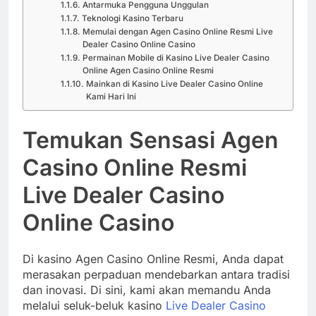
Dealer Live kami yang Sangat Terlatih
Antarmuka Pengguna Unggulan
Teknologi Kasino Terbaru
Memulai dengan Agen Casino Online Resmi Live
Dealer Casino Online Casino
Permainan Mobile di Kasino Live Dealer Casino
Online Agen Casino Online Resmi
Mainkan di Kasino Live Dealer Casino Online
Kami Hari Ini
Temukan Sensasi Agen
Casino Online Resmi
Live Dealer Casino
Online Casino
Di kasino Agen Casino Online Resmi, Anda dapat
merasakan perpaduan mendebarkan antara tradisi
dan inovasi. Di sini, kami akan memandu Anda