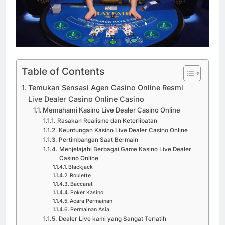
Table of Contents
Temukan Sensasi Agen Casino Online Resmi
Live Dealer Casino Online Casino
Memahami Kasino Live Dealer Casino Online
Rasakan Realisme dan Keterlibatan
Keuntungan Kasino Live Dealer Casino Online
Pertimbangan Saat Bermain
Menjelajahi Berbagai Game Kasino Live Dealer
Casino Online
Blackjack
Roulette
Baccarat
Poker Kasino
Acara Permainan
Permainan Asia