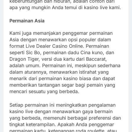
keberuntungan dan hiburan, adalah contoh dari
apa yang mungkin Anda temui di kasino live kami.
Permainan Asia
Kami juga memanjakan penggemar permainan
Asia dengan menawarkan opsi populer dalam
format Live Dealer Casino Online. Permainan
seperti Sic Bo, permainan dadu Cina kuno, dan
Dragon Tiger, versi dua kartu dari Baccarat,
adalah umum. Permainan ini, meskipun sederhana
dalam aturannya, menawarkan istirahat yang
menarik dari permainan kasino biasa dan dapat
memberikan tantangan segar bagi pemain yang
mencari sesuatu yang berbeda.
Setiap permainan ini meningkatkan pengalaman
kasino live dengan menawarkan gaya bermain
yang berbeda, memenuhi berbagai preferensi dan
tingkat keterampilan. Apakah Anda penggemar