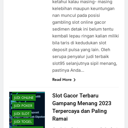
ketahui kalau masing- masing
kelebihan maupun keuntungan
nan muncul pada posisi
gambling slot online gacor
sedimen detak ini belum tentu
kembali lepau ringan kalian miliki
bila taris di kedudukan slot
deposit pulsa yang lain. Oleh
serupa penyalur judi terbaik
slot95 selanjutnya sipil menang,
pastinya Anda…
Read More
JUDI BOLA
JUDI CASINO
Slot Gacor Terbaru
JUDI ONLINE
Gampang Menang 2023
JUDI POKER
Terpercaya dan Paling
JUDI SLOT
Ramai
JUDI TOGEL