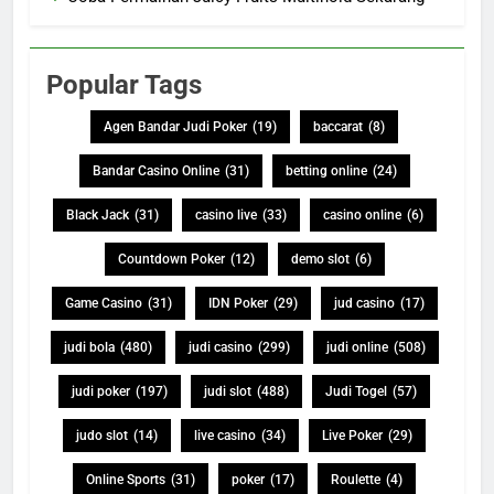
Popular Tags
Agen Bandar Judi Poker
(19)
baccarat
(8)
Bandar Casino Online
(31)
betting online
(24)
Black Jack
(31)
casino live
(33)
casino online
(6)
Countdown Poker
(12)
demo slot
(6)
Game Casino
(31)
IDN Poker
(29)
jud casino
(17)
judi bola
(480)
judi casino
(299)
judi online
(508)
judi poker
(197)
judi slot
(488)
Judi Togel
(57)
judo slot
(14)
live casino
(34)
Live Poker
(29)
Online Sports
(31)
poker
(17)
Roulette
(4)