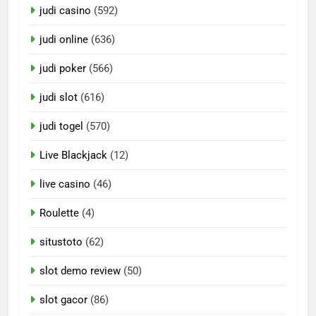
judi casino
(592)
judi online
(636)
judi poker
(566)
judi slot
(616)
judi togel
(570)
Live Blackjack
(12)
live casino
(46)
Roulette
(4)
situstoto
(62)
slot demo review
(50)
slot gacor
(86)