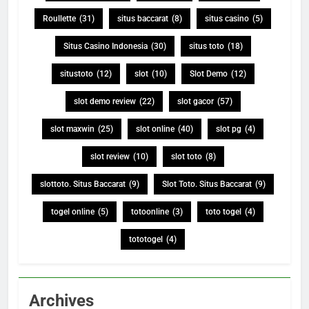
Roullette
(31)
situs baccarat
(8)
situs casino
(5)
Situs Casino Indonesia
(30)
situs toto
(18)
situstoto
(12)
slot
(10)
Slot Demo
(12)
slot demo review
(22)
slot gacor
(57)
slot maxwin
(25)
slot online
(40)
slot pg
(4)
slot review
(10)
slot toto
(8)
slottoto. Situs Baccarat
(9)
Slot Toto. Situs Baccarat
(9)
togel online
(5)
totoonline
(3)
toto togel
(4)
tototogel
(4)
Archives