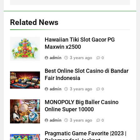
Related News
Hawaiian Tiki Slot Gacor PG
Maxwin x2500
admin
3 years ago
0
Best Online Slot Casino di Bandar
Fair Indonesia
admin
3 years ago
0
MONOPOLY Big Baller Casino
Online Super 10000
admin
3 years ago
0
Pragmatic Game Favorite |2023 |