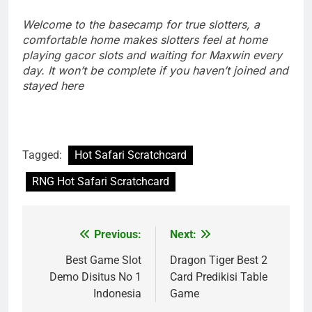
Welcome to the basecamp for true slotters, a
comfortable home makes slotters feel at home
playing gacor slots and waiting for Maxwin every
day. It won’t be complete if you haven’t joined and
stayed here
Tagged:
Hot Safari Scratchcard
RNG Hot Safari Scratchcard
Previous:
Next:
Post
navigation
Best Game Slot
Dragon Tiger Best 2
Demo Disitus No 1
Card Predikisi Table
Indonesia
Game