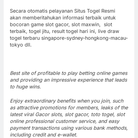
Secara otomatis pelayanan Situs Togel Resmi
akan memberitahukan informasi terbaik untuk
bocoran game slot gacor, slot maxwin, slot
terbaik, togel jitu, result togel hari ini, live draw
togel terbaru singapore-sydney-hongkong-macau-
tokyo dll.
Best site of profitable to play betting online games
and providing an impressive experience that leads
to huge wins.
Enjoy extraordinary benefits when you join, such
as attractive promotions for members, leaks of the
latest viral Gacor slots, slot gacor, toto togel, slot
online professional customer service, and easy
payment transactions using various bank methods,
including credit and e-wallet.