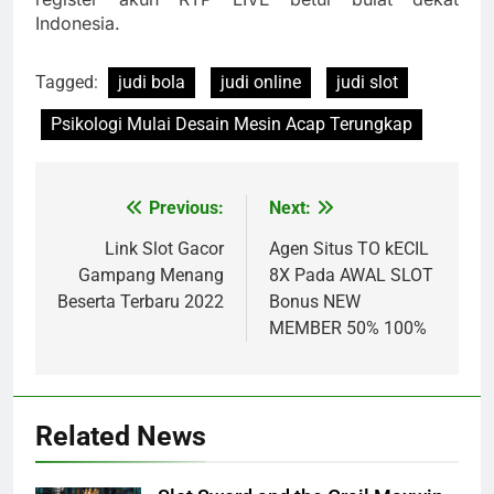
Indonesia.
Tagged:
judi bola
judi online
judi slot
Psikologi Mulai Desain Mesin Acap Terungkap
Previous:
Next:
Post
navigation
Link Slot Gacor
Agen Situs TO kECIL
Gampang Menang
8X Pada AWAL SLOT
Beserta Terbaru 2022
Bonus NEW
MEMBER 50% 100%
Related News