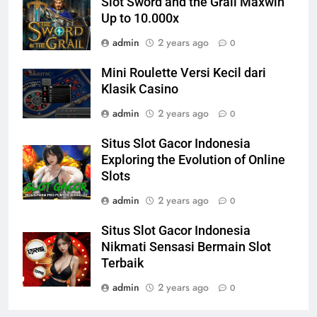
Slot Sword and the Grail Maxwin
Up to 10.000x
admin
2 years ago
0
Mini Roulette Versi Kecil dari
Klasik Casino
admin
2 years ago
0
Situs Slot Gacor Indonesia
Exploring the Evolution of Online
Slots
admin
2 years ago
0
Situs Slot Gacor Indonesia
Nikmati Sensasi Bermain Slot
Terbaik
admin
2 years ago
0