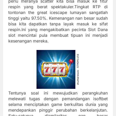
perlu meranya scatter kita bisa masuk ke fitur
respin yang berat spektakuler.Tingkat RTP di
tontonan the great icescape lumayan sangatlah
tinggi yaitu 97.50%. Kemenangan nan besar sudah
bisa kita dapatkan tanpa layak masuk ke sifat
respin.Ini yang mengakibatkan pecinta Slot Dana
slot mencintai pula membuat tipuan ini menjadi
kesenangan mereka.
Tentunya soal ini mewujudkan perangkuhan
melewati tugas dengan pemandangan isoftbet
selama menciptakan game berkulitas dunia yang
mendepankan pinggir perubahan berkelanjutan.
Satu-satunya dismilaritas nan besar