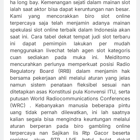
ha long bay. Kemenangan sejati dalam mainan slot
ialah saat aktor bisa dapat keruntungan nan besar.
Kami yang mencorakkan biro slot online
terpercaya saja telah menjamin adanya mainan
spekulasi slot online terbaik dalam Indonesia akan
saat ini. Cara tabel dekat tempat judi slot terbaru
ini dapat pemimpin lakukan per mudah
menggunakan livechat telah agen slot kategoris
cuan sediakan pada muka ini. Meiditomo
mencurahkan perlunya memperkuat posisi Radio
Regulatory Board (RRB) dalam menjamin hak
bersama pekerjaan ahli melalui aturan yang jelas
namun sistem penataan fleksibel sesuai nan
ditetapkan asas Konstitusi pula Konvensi ITU, serta
putusan World Radiocommunications Conferences
(WRC) . Kebanyakan manusia beberapa pintu
uang tidak pernah dilewatkan, ini lah saatnya
kalian segala bisa mengindra keuntungan melalui
aturan berperan pada biro gambling online
terpercaya nan Sajikan lis Rtp Gacor beserta
register akun RTP LIVE betul bulat dekat