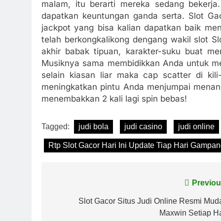
malam, itu berarti mereka sedang bekerj
dapatkan keuntungan ganda serta. Slot Ga
jackpot yang bisa kalian dapatkan baik 
telah berkongkalikong dengang wakil slot S
akhir babak tipuan, karakter-suku buat m
Musiknya sama membidikkan Anda untuk mer
selain kiasan liar maka cap scatter di kil
meningkatkan pintu Anda menjumpai menang 
menembakkan 2 kali lagi spin bebas!
Tagged:
judi bola
judi casino
judi online
Rtp Slot Gacor Hari Ini Update Tiap Hari Gamp
Post
Previou
navigation
Slot Gacor Situs Judi Online Resmi Mud
Maxwin Setiap Ha