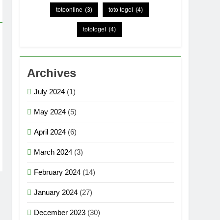
totoonline
(3)
toto togel
(4)
tototogel
(4)
Archives
July 2024
(1)
May 2024
(5)
April 2024
(6)
March 2024
(3)
February 2024
(14)
January 2024
(27)
December 2023
(30)