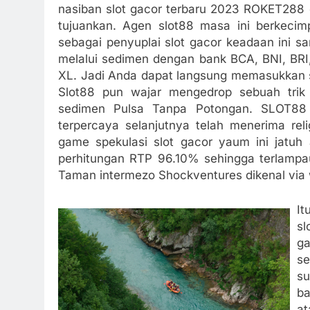
nasiban slot gacor terbaru 2023 ROKET288 e
tujuankan. Agen slot88 masa ini berkecimp
sebagai penyuplai slot gacor keadaan ini sa
melalui sedimen dengan bank BCA, BNI, BRI
XL. Jadi Anda dapat langsung memasukkan si
Slot88 pun wajar mengedrop sebuah trik 
sedimen Pulsa Tanpa Potongan. SLOT88 
terpercaya selanjutnya telah menerima reli
game spekulasi slot gacor yaum ini jatuh
perhitungan RTP 96.10% sehingga terlampa
Taman intermezo Shockventures dikenal via
It
sl
ga
se
su
ba
a