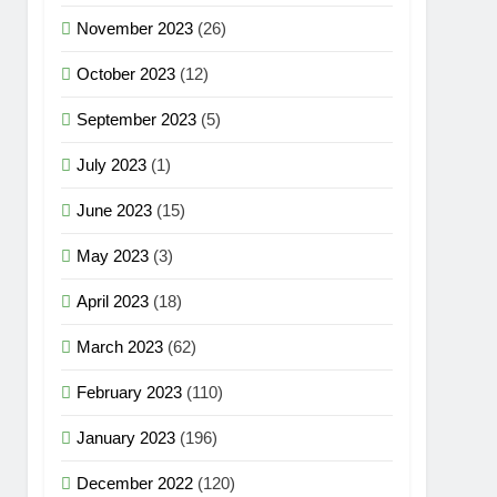
November 2023
(26)
October 2023
(12)
September 2023
(5)
July 2023
(1)
June 2023
(15)
May 2023
(3)
April 2023
(18)
March 2023
(62)
February 2023
(110)
January 2023
(196)
December 2022
(120)