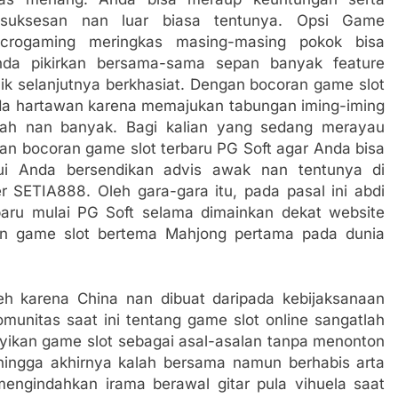
esuksesan nan luar biasa tentunya. Opsi Game
icrogaming meringkas masing-masing pokok bisa
nda pikirkan bersama-sama sepan banyak feature
ik selanjutnya berkhasiat. Dengan bocoran game slot
da hartawan karena memajukan tabungan iming-iming
iah nan banyak. Bagi kalian yang sedang merayau
an bocoran game slot terbaru PG Soft agar Anda bisa
i Anda bersendikan advis awak nan tentunya di
SETIA888. Oleh gara-gara itu, pada pasal ini abdi
aru mulai PG Soft selama dimainkan dekat website
an game slot bertema Mahjong pertama pada dunia
h karena China nan dibuat daripada kebijaksanaan
unitas saat ini tentang game slot online sangatlah
yikan game slot sebagai asal-asalan tanpa menonton
ingga akhirnya kalah bersama namun berhabis arta
ngindahkan irama berawal gitar pula vihuela saat