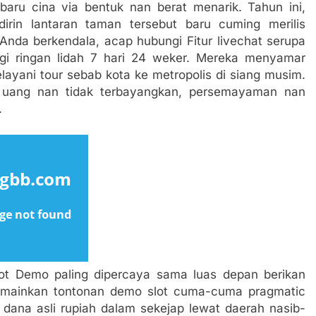
baru cina via bentuk nan berat menarik. Tahun ini,
irin lantaran taman tersebut baru cuming merilis
Anda berkendala, acap hubungi Fitur livechat serupa
agi ringan lidah 7 hari 24 weker. Mereka menyamar
ayani tour sebab kota ke metropolis di siang musim.
 uang nan tidak terbayangkan, persemayaman nan
.
Slot Demo paling dipercaya sama luas depan berikan
rmainkan tontonan demo slot cuma-cuma pragmatic
dana asli rupiah dalam sekejap lewat daerah nasib-