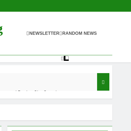
g
NEWSLETTER
RANDOM NEWS
Immortal Desire: Slot Overview
2 Years Ago
an Juicy Fruits Multihold Sekarang