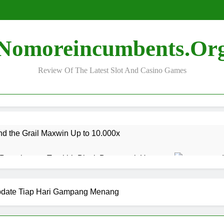
Nomoreincumbents.or
Review Of The Latest Slot And Casino Games
nd the Grail Maxwin Up to 10.000x
: Petualangan Terakhir Black Bear untuk Harta
Woolly Wilds Gratis di Indonesia
Coba Permain
 Update Tiap Hari Gampang Menang
2 Years Ago
y Christmas: Slot Online Liburan
2 Wild 2 Die
2 Years Ago