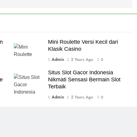
in
Mini Roulette Versi Kecil dari
Klasik Casino
Admin
2 Years Ago
0
Situs Slot Gacor Indonesia
ne
Nikmati Sensasi Bermain Slot
Terbaik
Admin
2 Years Ago
0