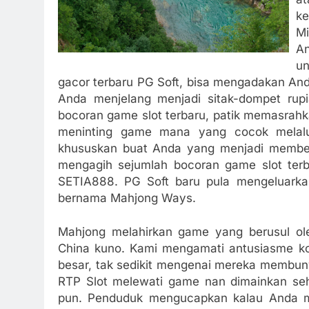
k
M
A
un
gacor terbaru PG Soft, bisa mengadakan An
Anda menjelang menjadi sitak-dompet rup
bocoran game slot terbaru, patik memasrahk
meninting game mana yang cocok melalu
khususkan buat Anda yang menjadi member 
mengagih sejumlah bocoran game slot terb
SETIA888. PG Soft baru pula mengeluark
bernama Mahjong Ways.
Mahjong melahirkan game yang berusul ole
China kuno. Kami mengamati antusiasme kom
besar, tak sedikit mengenai mereka membun
RTP Slot melewati game nan dimainkan seh
pun. Penduduk mengucapkan kalau Anda me