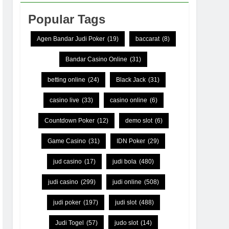
Popular Tags
Agen Bandar Judi Poker
(19)
baccarat
(8)
Bandar Casino Online
(31)
betting online
(24)
Black Jack
(31)
casino live
(33)
casino online
(6)
Countdown Poker
(12)
demo slot
(6)
Game Casino
(31)
IDN Poker
(29)
jud casino
(17)
judi bola
(480)
judi casino
(299)
judi online
(508)
judi poker
(197)
judi slot
(488)
Judi Togel
(57)
judo slot
(14)