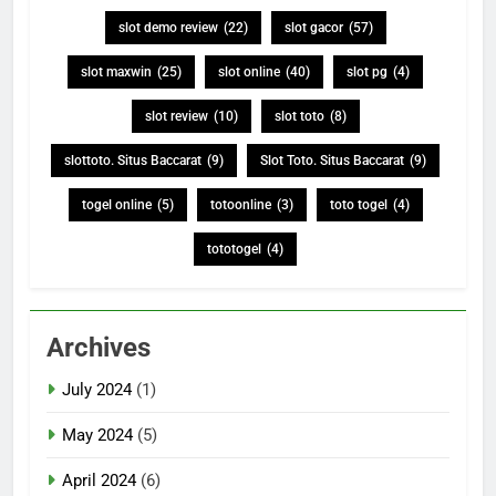
slot demo review
(22)
slot gacor
(57)
slot maxwin
(25)
slot online
(40)
slot pg
(4)
slot review
(10)
slot toto
(8)
slottoto. Situs Baccarat
(9)
Slot Toto. Situs Baccarat
(9)
togel online
(5)
totoonline
(3)
toto togel
(4)
tototogel
(4)
Archives
July 2024
(1)
May 2024
(5)
April 2024
(6)