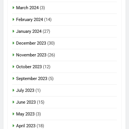
March 2024
(3)
February 2024
(14)
January 2024
(27)
December 2023
(30)
November 2023
(26)
October 2023
(12)
September 2023
(5)
July 2023
(1)
June 2023
(15)
May 2023
(3)
April 2023
(18)