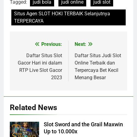
Tagged:
judi bola
judi online
judi slot
Situs Agen SLOT HOKI TERBAIK Selanjutnya
TERPERCAYA
Previous:
Next:
Post
navigation
Daftar Situs Slot
Daftar Situs Judi Slot
Gacor Hari ini dalam
Online Terbaik dan
RTP Live Slot Gacor
Terpercaya Bet Kecil
2023
Menang Besar
Related News
Slot Sword and the Grail Maxwin
Up to 10.000x