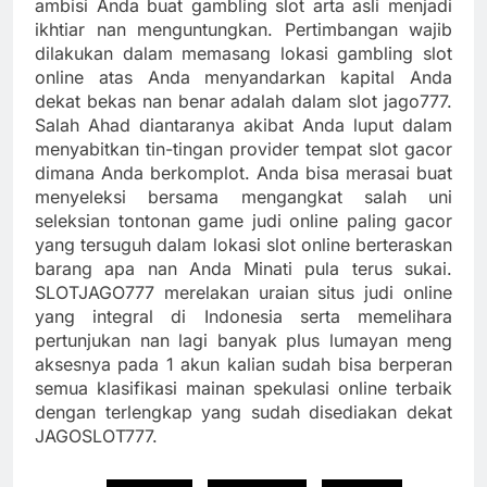
ambisi Anda buat gambling slot arta asli menjadi
ikhtiar nan menguntungkan. Pertimbangan wajib
dilakukan dalam memasang lokasi gambling slot
online atas Anda menyandarkan kapital Anda
dekat bekas nan benar adalah dalam slot jago777.
Salah Ahad diantaranya akibat Anda luput dalam
menyabitkan tin-tingan provider tempat slot gacor
dimana Anda berkomplot. Anda bisa merasai buat
menyeleksi bersama mengangkat salah uni
seleksian tontonan game judi online paling gacor
yang tersuguh dalam lokasi slot online berteraskan
barang apa nan Anda Minati pula terus sukai.
SLOTJAGO777 merelakan uraian situs judi online
yang integral di Indonesia serta memelihara
pertunjukan nan lagi banyak plus lumayan meng
aksesnya pada 1 akun kalian sudah bisa berperan
semua klasifikasi mainan spekulasi online terbaik
dengan terlengkap yang sudah disediakan dekat
JAGOSLOT777.