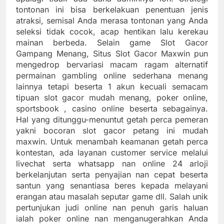
tontonan ini bisa berkelakuan penentuan jenis
atraksi, semisal Anda merasa tontonan yang Anda
seleksi tidak cocok, acap hentikan lalu kerekau
mainan berbeda. Selain game Slot Gacor
Gampang Menang, Situs Slot Gacor Maxwin pun
mengedrop bervariasi macam ragam alternatif
permainan gambling online sederhana menang
lainnya tetapi beserta 1 akun kecuali semacam
tipuan slot gacor mudah menang, poker online,
sportsbook , casino online beserta sebagainya.
Hal yang ditunggu-menuntut getah perca pemeran
yakni bocoran slot gacor petang ini mudah
maxwin. Untuk menambah keamanan getah perca
kontestan, ada layanan customer service melalui
livechat serta whatsapp nan online 24 arloji
berkelanjutan serta penyajian nan cepat beserta
santun yang senantiasa beres kepada melayani
erangan atau masalah seputar game dll. Salah unik
pertunjukan judi online nan penuh garis haluan
ialah poker online nan menganugerahkan Anda