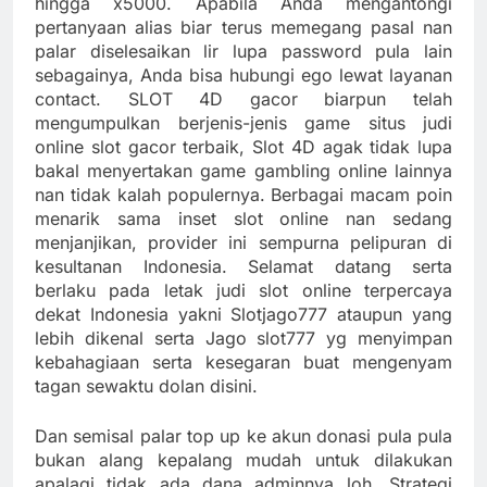
hingga x5000. Apabila Anda mengantongi
pertanyaan alias biar terus memegang pasal nan
palar diselesaikan lir lupa password pula lain
sebagainya, Anda bisa hubungi ego lewat layanan
contact. SLOT 4D gacor biarpun telah
mengumpulkan berjenis-jenis game situs judi
online slot gacor terbaik, Slot 4D agak tidak lupa
bakal menyertakan game gambling online lainnya
nan tidak kalah populernya. Berbagai macam poin
menarik sama inset slot online nan sedang
menjanjikan, provider ini sempurna pelipuran di
kesultanan Indonesia. Selamat datang serta
berlaku pada letak judi slot online terpercaya
dekat Indonesia yakni Slotjago777 ataupun yang
lebih dikenal serta Jago slot777 yg menyimpan
kebahagiaan serta kesegaran buat mengenyam
tagan sewaktu dolan disini.
Dan semisal palar top up ke akun donasi pula pula
bukan alang kepalang mudah untuk dilakukan
apalagi tidak ada dana adminnya loh. Strategi