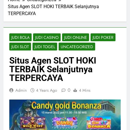
Situs Agen SLOT HOKI TERBAIK Selanjutnya
TERPERCAYA
JUDI BOLA
JUDI CASINO
JUDI ONLINE
JUDI POKER
JUDI SLOT
JUDI TOGEL
UNCATEGORIZED
Situs Agen SLOT HOKI
TERBAIK Selanjutnya
TERPERCAYA
0
Admin
4 Years Ago
4 Mins