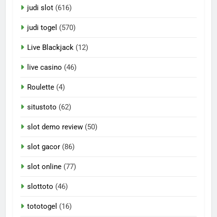
judi slot
(616)
judi togel
(570)
Live Blackjack
(12)
live casino
(46)
Roulette
(4)
situstoto
(62)
slot demo review
(50)
slot gacor
(86)
slot online
(77)
slottoto
(46)
tototogel
(16)