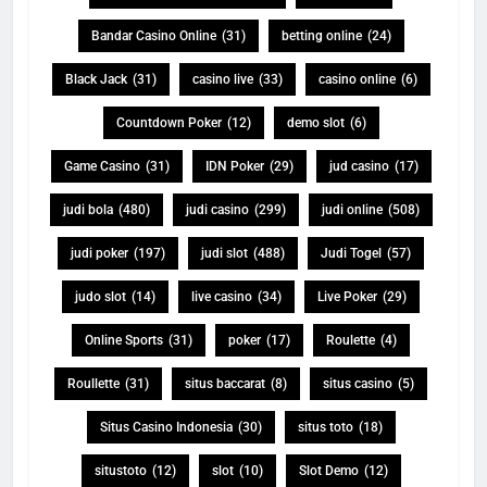
Bandar Casino Online
(31)
betting online
(24)
Black Jack
(31)
casino live
(33)
casino online
(6)
Countdown Poker
(12)
demo slot
(6)
Game Casino
(31)
IDN Poker
(29)
jud casino
(17)
judi bola
(480)
judi casino
(299)
judi online
(508)
judi poker
(197)
judi slot
(488)
Judi Togel
(57)
judo slot
(14)
live casino
(34)
Live Poker
(29)
Online Sports
(31)
poker
(17)
Roulette
(4)
Roullette
(31)
situs baccarat
(8)
situs casino
(5)
Situs Casino Indonesia
(30)
situs toto
(18)
situstoto
(12)
slot
(10)
Slot Demo
(12)