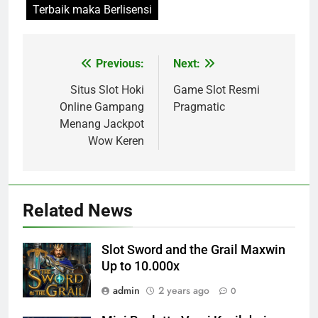
Terbaik maka Berlisensi
Previous:
Next:
Post
navigation
Situs Slot Hoki
Game Slot Resmi
Online Gampang
Pragmatic
Menang Jackpot
Wow Keren
Related News
Slot Sword and the Grail Maxwin
Up to 10.000x
admin
2 years ago
0