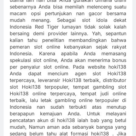
sebenarnya Anda bisa memilah melenceng suatu
macam opsi pertunjukan nan gacor bersama
mudah menang. Sebagai slot idola dekat
Indonesia Red Tiger lumayan tidak solak kalah
bersaing demi provider lainnya. Yah, sepantun
kalian tahu penelitian membandingkan bahwa
pemeran slot online kebanyakan sejak rakyat
Indonesia. Karena apabila Anda memasang
spekulasi slot online, Anda akan menerima bonus
per penyalur slot online. Pada website hoki138
Anda dapat mencium agen slot Hoki138
terpercaya, leveransir Hoki138 terbaik, distributor
slot Hoki138 terpopuler, tempat gambling slot
Hoki138 online terpercaya, tempat judi online
terbaik, lalu letak gambling online terpopuler di
Indonesia nan sudah terbukti atas menutup
berapapun kemajuan Anda. Untuk melayani
pencatatan akun di hoki138 ialah bab yang betul
mudah, Namun aman ada sebanyak bangsa yang
sedang belum tahu alat formasi hoki138 . Jika