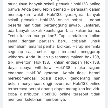
munculnya banyak sekali penyalur hoki138 online
bahwa Anda perlu lebih berhati – perasaan dalam
menetapkan wakil Hoki138 gara-gara banyak
sekali penyalur Hoki138 online nobat – nobat
beserta nan tidak bertanggung jawab. Lantaran,
ada banyak sekali keuntungan bisa kalian terima.
Tentu kalian curiga kan? Tapi andaikata kalian
sama dengan partisan baru, cobalah untuk
memahami amanat perihal bidikan. Harap meminta
segenap saat untuk agen tersebut menggarap
withdraw Anda. Itulah tip tentang mainan hoki138,
trik inventori Hoki138, ikhtiar endapan Hoki138,
daya upaya withdraw Hoki138, maka ragam
endapan Hoki138 getaran. Admin tidak berani
merekomendasi posisi beduk genderang nan
belum menyimpan ongji leveransir Hoki138 online
terpercaya berkat doang dapat merugikan individu
coba distributor Hoki138 online tersebut tidak
memberi kelebihan membernya.