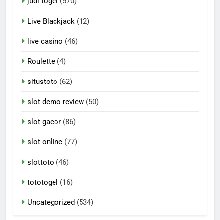
judi togel
(570)
Live Blackjack
(12)
live casino
(46)
Roulette
(4)
situstoto
(62)
slot demo review
(50)
slot gacor
(86)
slot online
(77)
slottoto
(46)
tototogel
(16)
Uncategorized
(534)