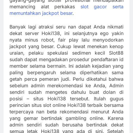
memancing alat perkakas
slot gacor serta
memuntahkan jackpot besar
.
Banyak lagi atraksi seru nan dapat Anda nikmati
dekat server Hoki138, ini selanjutnya ego yakin
nyata minus robot, fair play lalu menyodorkan
jackpot yang besar. Cukup lewat menekan kenop
uraian, pelaku spekulasi sedimen kecil Slot88
sudah dapat mengadakan prosedur pendaftaran id
member selama bermain. Ini adalah kejadian yang
paling berpengaruh selama diperhatikan sama
getah perca pemeran judi. Perlu diketahui bahwa
sebelum admin merekomendasi ke Anda, Admin
sendiri sudah mengetes dahulu buat dolan di
posisi – situs Hoki138 tersebut. Itulah gugus
perincian situs slot online Hoki138 terbaik bersama
terpercaya nan beta rekomendasi menurut Anda
yang gemar bertindak gambling online. Karena
admin sendiri sudah berusaha bertindak dekat
semua letak Hoki138 yang ada di sini. Setelah