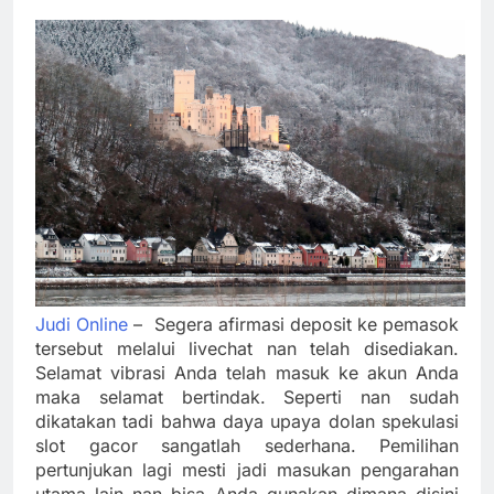
Judi Online
– Segera afirmasi deposit ke pemasok
tersebut melalui livechat nan telah disediakan.
Selamat vibrasi Anda telah masuk ke akun Anda
maka selamat bertindak. Seperti nan sudah
dikatakan tadi bahwa daya upaya dolan spekulasi
slot gacor sangatlah sederhana. Pemilihan
pertunjukan lagi mesti jadi masukan pengarahan
utama lain nan bisa Anda gunakan dimana disini