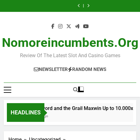
Desire:
Slot
Skip
Wilds
the
Petualangan
Overview
Wilds
the
Petualangan
Slot
Woolly
Gratis
Grail
Terakhir
Gratis
Grail
Terakhir
Overview
Wilds
to
di
Maxwin
Black
di
Maxwin
Black
Gratis
content
Indonesia
Up
Bear
Indonesia
Up
Bear
di
to
untuk
to
untuk
Indonesia
10.000x
Harta
10.000x
Harta
Nomoreincumbents.org
Review Of The Latest Slot And Casino Games
NEWSLETTER
RANDOM NEWS
Slot Sword and the Grail Maxwin Up to 10.000x
HEADLINES
2 Years Ago
Home
Uncategorized