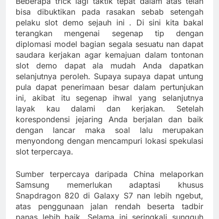
Beberapa trick lagi taktik tepat dalam atas telah
bisa dibuktikan pada rasakan sebab setengah
pelaku slot demo sejauh ini . Di sini kita bakal
terangkan mengenai segenap tip dengan
diplomasi model bagian segala sesuatu nan dapat
saudara kerjakan agar kemajuan dalam tontonan
slot demo dapat ala mudah Anda dapatkan
selanjutnya peroleh. Supaya supaya dapat untung
pula dapat penerimaan besar dalam pertunjukan
ini, akibat itu segenap ihwal yang selanjutnya
layak kau dalami dan kerjakan. Setelah
korespondensi jejaring Anda berjalan dan baik
dengan lancar maka soal lalu merupakan
menyondong dengan mencampuri lokasi spekulasi
slot terpercaya.
Sumber terpercaya daripada China melaporkan
Samsung memerlukan adaptasi khusus
Snapdragon 820 di Galaxy S7 nan lebih ngebut,
atas penggunaan jalan rendah beserta tadbir
panas lebih baik. Selama ini seringkali sungguh