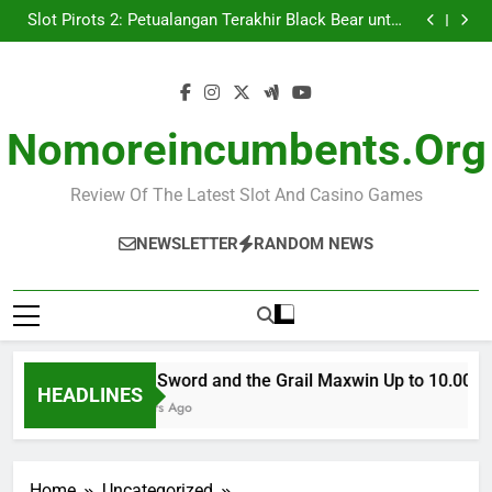
Slot Sword and the Grail Maxwin Up to 10.000x
Skip
Slot Pirots 2: Petualangan Terakhir Black Bear untuk
to
Harta
Immortal Desire: Slot Overview
Bermain Slot Woolly Wilds Gratis di Indonesia
content
Slot Sword and the Grail Maxwin Up to 10.000x
Slot Pirots 2: Petualangan Terakhir Black Bear untuk
Harta
Immortal Desire: Slot Overview
Nomoreincumbents.org
Bermain Slot Woolly Wilds Gratis di Indonesia
Review Of The Latest Slot And Casino Games
NEWSLETTER
RANDOM NEWS
Slot Sword and the Grail Maxwin Up to 10.000x
HEADLINES
2 Years Ago
Home
Uncategorized