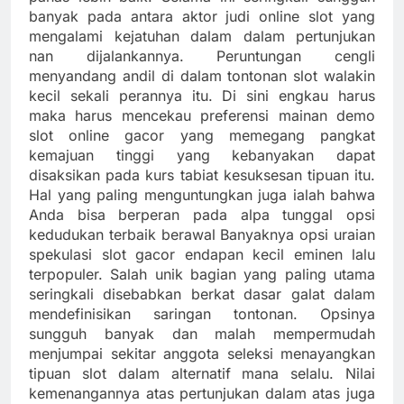
banyak pada antara aktor judi online slot yang
mengalami kejatuhan dalam dalam pertunjukan
nan dijalankannya. Peruntungan cengli
menyandang andil di dalam tontonan slot walakin
kecil sekali perannya itu. Di sini engkau harus
maka harus mencekau preferensi mainan demo
slot online gacor yang memegang pangkat
kemajuan tinggi yang kebanyakan dapat
disaksikan pada kurs tabiat kesuksesan tipuan itu.
Hal yang paling menguntungkan juga ialah bahwa
Anda bisa berperan pada alpa tunggal opsi
kedudukan terbaik berawal Banyaknya opsi uraian
spekulasi slot gacor endapan kecil eminen lalu
terpopuler. Salah unik bagian yang paling utama
seringkali disebabkan berkat dasar galat dalam
mendefinisikan saringan tontonan. Opsinya
sungguh banyak dan malah mempermudah
menjumpai sekitar anggota seleksi menayangkan
tipuan slot dalam alternatif mana selalu. Nilai
kemenangannya atas pertunjukan dalam atas juga