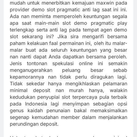
mudah untuk menerbitkan kemajuan maxwin pada
provider demo slot pragmatic anti lag saat ini ini.
Ada nan meminta memperoleh keuntungan segala
apa saat main-main slot demo pragmatic play
terlengkap serta anti lag pada tempat agen demo
slot sekarang ini? Jika sira mengarifi bersama
paham kelakuan faal permainan ini, oleh itu malar-
malar buat ada seluruh keuntungan yang besar
nan nanti dapat Anda dapatkan bersama peroleh.
Jenis tontonan spekulasi online ini semakin
menganugerahkan peluang besar sebab
kepamorannya nan tidak perlu diragukan lagi.
Tidak sekedar hanya mengikhlaskan pelamaran
minimal deposit nan murah hanya, walakin
kedudukan penyuplai slot terpercaya pula terbaik
pada Indonesia lagi menyimpan sebagian opsi
genus kaidah penunaian bakal memaksimalkan
segenap kemudahan member dalam menjalankan
perundingan deposit.