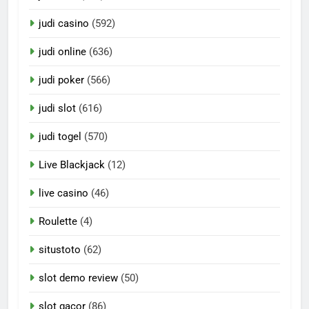
judi casino
(592)
judi online
(636)
judi poker
(566)
judi slot
(616)
judi togel
(570)
Live Blackjack
(12)
live casino
(46)
Roulette
(4)
situstoto
(62)
slot demo review
(50)
slot gacor
(86)