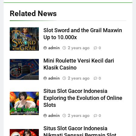
Related News
Slot Sword and the Grail Maxwin
Up to 10.000x
admin
2 years ago
0
Mini Roulette Versi Kecil dari
Klasik Casino
admin
2 years ago
0
Situs Slot Gacor Indonesia
Exploring the Evolution of Online
Slots
admin
2 years ago
0
Situs Slot Gacor Indonesia
Nikmati Sensasi Bermain Slot