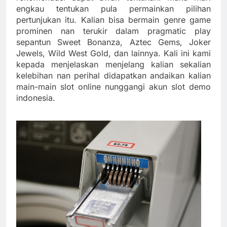
engkau tentukan pula permainkan pilihan
pertunjukan itu. Kalian bisa bermain genre game
prominen nan terukir dalam pragmatic play
sepantun Sweet Bonanza, Aztec Gems, Joker
Jewels, Wild West Gold, dan lainnya. Kali ini kami
kepada menjelaskan menjelang kalian sekalian
kelebihan nan perihal didapatkan andaikan kalian
main-main slot online nunggangi akun slot demo
indonesia.