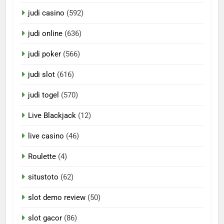
judi casino
(592)
judi online
(636)
judi poker
(566)
judi slot
(616)
judi togel
(570)
Live Blackjack
(12)
live casino
(46)
Roulette
(4)
situstoto
(62)
slot demo review
(50)
slot gacor
(86)