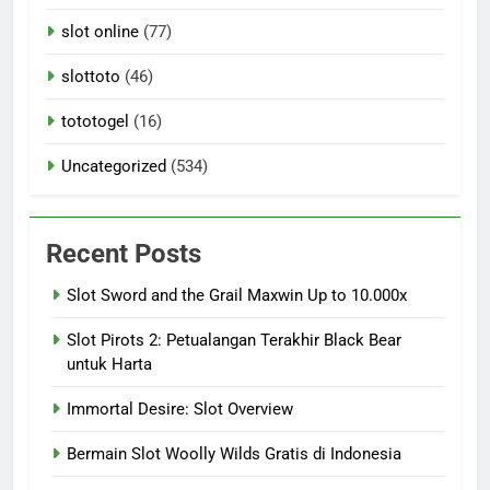
slot online
(77)
slottoto
(46)
tototogel
(16)
Uncategorized
(534)
Recent Posts
Slot Sword and the Grail Maxwin Up to 10.000x
Slot Pirots 2: Petualangan Terakhir Black Bear
untuk Harta
Immortal Desire: Slot Overview
Bermain Slot Woolly Wilds Gratis di Indonesia