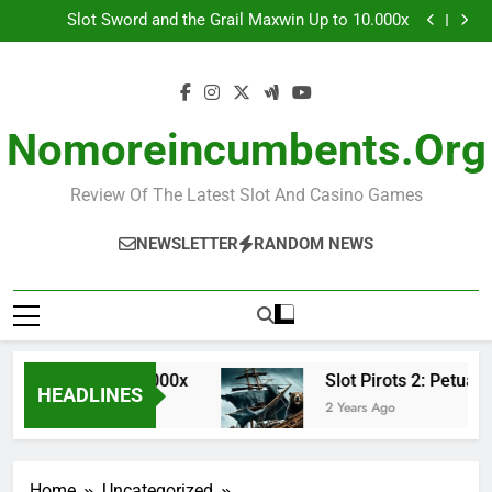
Bermain Slot Woolly Wilds Gratis di Indonesia
Skip
Slot Sword and the Grail Maxwin Up to 10.000x
to
Slot Pirots 2: Petualangan Terakhir Black Bear untuk
Harta
Immortal Desire: Slot Overview
content
Bermain Slot Woolly Wilds Gratis di Indonesia
Slot Sword and the Grail Maxwin Up to 10.000x
Slot Pirots 2: Petualangan Terakhir Black Bear untuk
Nomoreincumbents.org
Harta
Immortal Desire: Slot Overview
Bermain Slot Woolly Wilds Gratis di Indonesia
Review Of The Latest Slot And Casino Games
NEWSLETTER
RANDOM NEWS
 Maxwin Up to 10.000x
Slot Pirots 2: Petualan
HEADLINES
2 Years Ago
Home
Uncategorized