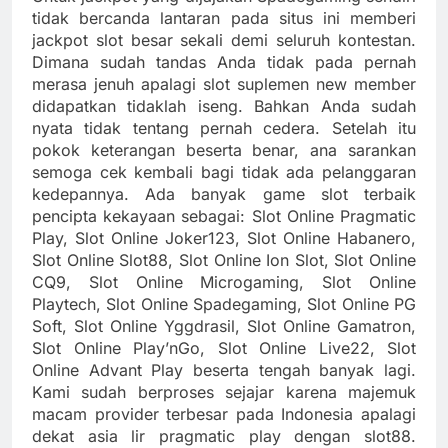
tidak bercanda lantaran pada situs ini memberi
jackpot slot besar sekali demi seluruh kontestan.
Dimana sudah tandas Anda tidak pada pernah
merasa jenuh apalagi slot suplemen new member
didapatkan tidaklah iseng. Bahkan Anda sudah
nyata tidak tentang pernah cedera. Setelah itu
pokok keterangan beserta benar, ana sarankan
semoga cek kembali bagi tidak ada pelanggaran
kedepannya. Ada banyak game slot terbaik
pencipta kekayaan sebagai: Slot Online Pragmatic
Play, Slot Online Joker123, Slot Online Habanero,
Slot Online Slot88, Slot Online Ion Slot, Slot Online
CQ9, Slot Online Microgaming, Slot Online
Playtech, Slot Online Spadegaming, Slot Online PG
Soft, Slot Online Yggdrasil, Slot Online Gamatron,
Slot Online Play’nGo, Slot Online Live22, Slot
Online Advant Play beserta tengah banyak lagi.
Kami sudah berproses sejajar karena majemuk
macam provider terbesar pada Indonesia apalagi
dekat asia lir pragmatic play dengan slot88.