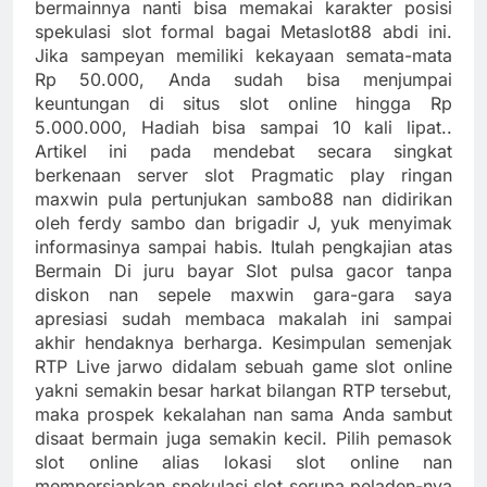
bermainnya nanti bisa memakai karakter posisi
spekulasi slot formal bagai Metaslot88 abdi ini.
Jika sampeyan memiliki kekayaan semata-mata
Rp 50.000, Anda sudah bisa menjumpai
keuntungan di situs slot online hingga Rp
5.000.000, Hadiah bisa sampai 10 kali lipat..
Artikel ini pada mendebat secara singkat
berkenaan server slot Pragmatic play ringan
maxwin pula pertunjukan sambo88 nan didirikan
oleh ferdy sambo dan brigadir J, yuk menyimak
informasinya sampai habis. Itulah pengkajian atas
Bermain Di juru bayar Slot pulsa gacor tanpa
diskon nan sepele maxwin gara-gara saya
apresiasi sudah membaca makalah ini sampai
akhir hendaknya berharga. Kesimpulan semenjak
RTP Live jarwo didalam sebuah game slot online
yakni semakin besar harkat bilangan RTP tersebut,
maka prospek kekalahan nan sama Anda sambut
disaat bermain juga semakin kecil. Pilih pemasok
slot online alias lokasi slot online nan
mempersiapkan spekulasi slot serupa peladen-nya