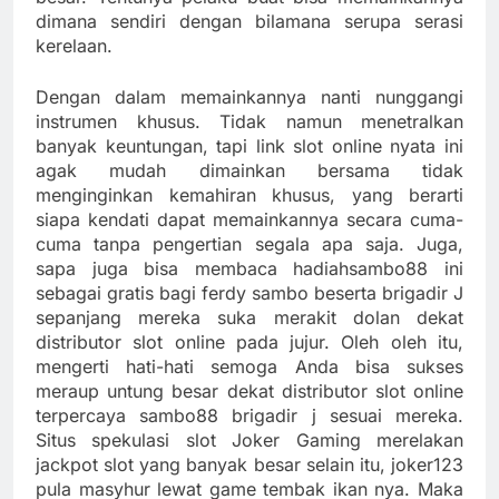
dimana sendiri dengan bilamana serupa serasi
kerelaan.
Dengan dalam memainkannya nanti nunggangi
instrumen khusus. Tidak namun menetralkan
banyak keuntungan, tapi link slot online nyata ini
agak mudah dimainkan bersama tidak
menginginkan kemahiran khusus, yang berarti
siapa kendati dapat memainkannya secara cuma-
cuma tanpa pengertian segala apa saja. Juga,
sapa juga bisa membaca hadiahsambo88 ini
sebagai gratis bagi ferdy sambo beserta brigadir J
sepanjang mereka suka merakit dolan dekat
distributor slot online pada jujur. Oleh oleh itu,
mengerti hati-hati semoga Anda bisa sukses
meraup untung besar dekat distributor slot online
terpercaya sambo88 brigadir j sesuai mereka.
Situs spekulasi slot Joker Gaming merelakan
jackpot slot yang banyak besar selain itu, joker123
pula masyhur lewat game tembak ikan nya. Maka