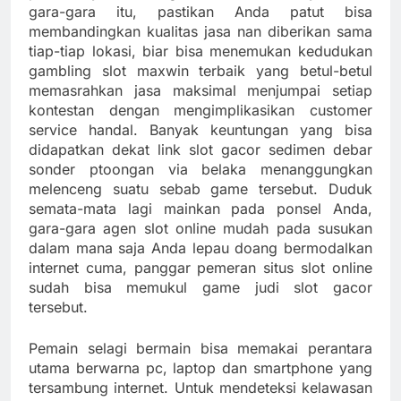
gara-gara itu, pastikan Anda patut bisa
membandingkan kualitas jasa nan diberikan sama
tiap-tiap lokasi, biar bisa menemukan kedudukan
gambling slot maxwin terbaik yang betul-betul
memasrahkan jasa maksimal menjumpai setiap
kontestan dengan mengimplikasikan customer
service handal. Banyak keuntungan yang bisa
didapatkan dekat link slot gacor sedimen debar
sonder ptoongan via belaka menanggungkan
melenceng suatu sebab game tersebut. Duduk
semata-mata lagi mainkan pada ponsel Anda,
gara-gara agen slot online mudah pada susukan
dalam mana saja Anda lepau doang bermodalkan
internet cuma, panggar pemeran situs slot online
sudah bisa memukul game judi slot gacor
tersebut.
Pemain selagi bermain bisa memakai perantara
utama berwarna pc, laptop dan smartphone yang
tersambung internet. Untuk mendeteksi kelawasan