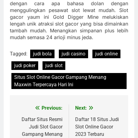
dengan cara apa bahasa dolan dengan
menggulingkan pesawat slot lewat mudah. Slot
gacor yaum ini Gold Digger Mine melukiskan
lengah unik atraksi slot gacor yang bisa dimainkan
tambah mudah. Menangkan simpanan plus lebih
mudah semasa 24 arloji minus jeda.
Tagged:
judi bola
judi casino
judi online
judi poker
judi slot
Situs Slot Online Gacor Gampang Menang
Maxwin Terpercaya Hari Ini
Previous:
Next:
Post
navigation
Daftar Situs Resmi
Daftar 18 Situs Judi
Judi Slot Gacor
Slot Online Gacor
Gampang Menang
2023 Terbaru