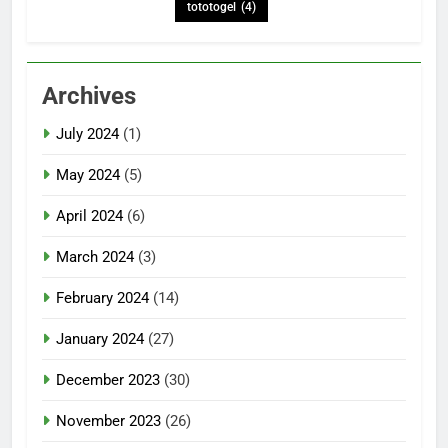
tototogel
(4)
Archives
July 2024
(1)
May 2024
(5)
April 2024
(6)
March 2024
(3)
February 2024
(14)
January 2024
(27)
December 2023
(30)
November 2023
(26)