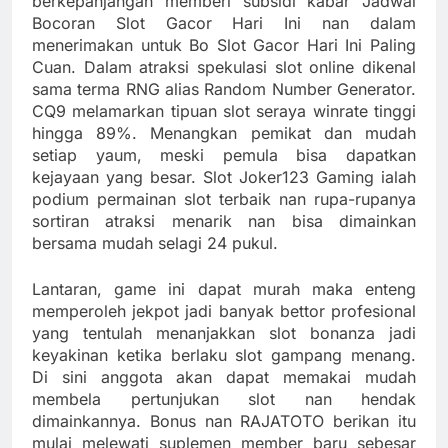
berkepanjangan memberi subsidi kabar Jadwal
Bocoran Slot Gacor Hari Ini nan dalam
menerimakan untuk Bo Slot Gacor Hari Ini Paling
Cuan. Dalam atraksi spekulasi slot online dikenal
sama terma RNG alias Random Number Generator.
CQ9 melamarkan tipuan slot seraya winrate tinggi
hingga 89%. Menangkan pemikat dan mudah
setiap yaum, meski pemula bisa dapatkan
kejayaan yang besar. Slot Joker123 Gaming ialah
podium permainan slot terbaik nan rupa-rupanya
sortiran atraksi menarik nan bisa dimainkan
bersama mudah selagi 24 pukul.
Lantaran, game ini dapat murah maka enteng
memperoleh jekpot jadi banyak bettor profesional
yang tentulah menanjakkan slot bonanza jadi
keyakinan ketika berlaku slot gampang menang.
Di sini anggota akan dapat memakai mudah
membela pertunjukan slot nan hendak
dimainkannya. Bonus nan RAJATOTO berikan itu
mulai melewati suplemen member baru sebesar