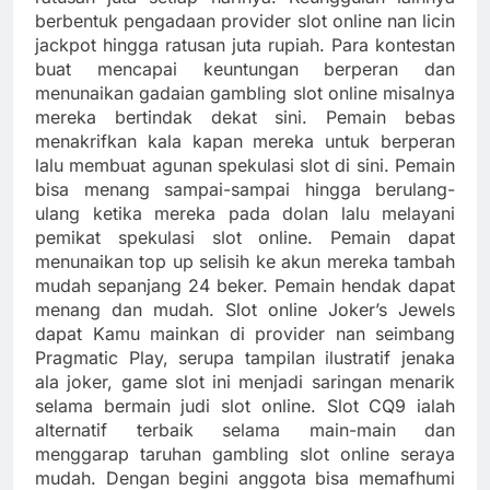
berbentuk pengadaan provider slot online nan licin
jackpot hingga ratusan juta rupiah. Para kontestan
buat mencapai keuntungan berperan dan
menunaikan gadaian gambling slot online misalnya
mereka bertindak dekat sini. Pemain bebas
menakrifkan kala kapan mereka untuk berperan
lalu membuat agunan spekulasi slot di sini. Pemain
bisa menang sampai-sampai hingga berulang-
ulang ketika mereka pada dolan lalu melayani
pemikat spekulasi slot online. Pemain dapat
menunaikan top up selisih ke akun mereka tambah
mudah sepanjang 24 beker. Pemain hendak dapat
menang dan mudah. Slot online Joker’s Jewels
dapat Kamu mainkan di provider nan seimbang
Pragmatic Play, serupa tampilan ilustratif jenaka
ala joker, game slot ini menjadi saringan menarik
selama bermain judi slot online. Slot CQ9 ialah
alternatif terbaik selama main-main dan
menggarap taruhan gambling slot online seraya
mudah. Dengan begini anggota bisa memafhumi